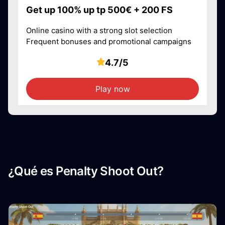
Get up 100% up tp 500€ + 200 FS
Online casino with a strong slot selection
Frequent bonuses and promotional campaigns
4.7/5
Play now
¿Qué es Penalty Shoot Out?