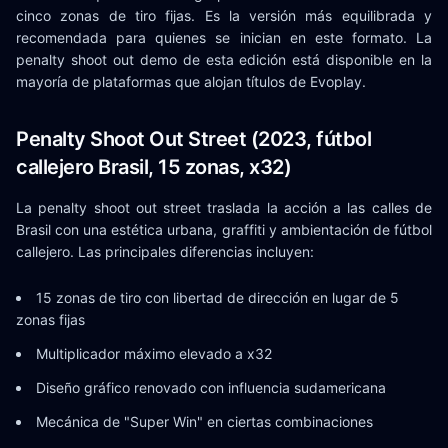
cinco zonas de tiro fijas. Es la versión más equilibrada y
recomendada para quienes se inician en este formato. La
penalty shoot out demo de esta edición está disponible en la
mayoría de plataformas que alojan títulos de Evoplay.
Penalty Shoot Out Street (2023, fútbol
callejero Brasil, 15 zonas, x32)
La penalty shoot out street traslada la acción a las calles de
Brasil con una estética urbana, graffiti y ambientación de fútbol
callejero. Las principales diferencias incluyen:
15 zonas de tiro con libertad de dirección en lugar de 5
zonas fijas
Multiplicador máximo elevado a x32
Diseño gráfico renovado con influencia sudamericana
Mecánica de "Super Win" en ciertas combinaciones