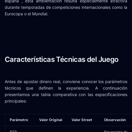
españa , esta ambientación resulta especialmente atractiva
durante temporadas de competiciones internacionales como la
Eurocopa o el Mundial.
Características Técnicas del Juego
Antes de apostar dinero real, conviene conocer los parámetros
técnicos que definen la experiencia. A continuación
presentamos una tabla comparativa con las especificaciones
principales:
Parámetro
Valor Original
Valor Street
Observación
RTP
Por encima de