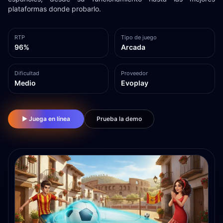
plataformas donde probarlo.
RTP
Tipo de juego
96%
Arcada
Dificultad
Proveedor
Medio
Evoplay
▶ Juega en línea
Prueba la demo