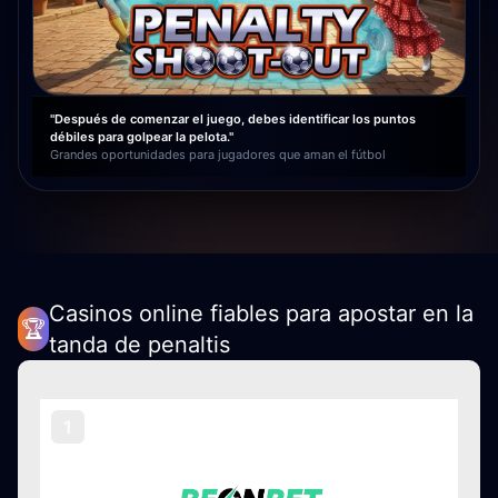
"Después de comenzar el juego, debes identificar los puntos
débiles para golpear la pelota."
Grandes oportunidades para jugadores que aman el fútbol
Casinos online fiables para apostar en la
🏆
tanda de penaltis