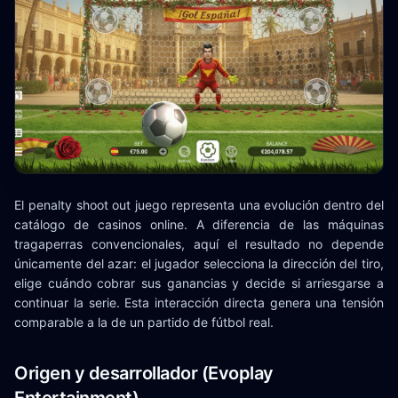
El penalty shoot out juego representa una evolución dentro del
catálogo de casinos online. A diferencia de las máquinas
tragaperras convencionales, aquí el resultado no depende
únicamente del azar: el jugador selecciona la dirección del tiro,
elige cuándo cobrar sus ganancias y decide si arriesgarse a
continuar la serie. Esta interacción directa genera una tensión
comparable a la de un partido de fútbol real.
Origen y desarrollador (Evoplay
Entertainment)