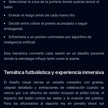
Seleccionar la zona de la portería donde quieres lanzar el
balón
Evaluar el riesgo antes de cada nuevo tiro
Decidir entre cobrar el premio acumulado o seguir
arriesgando
Enfrentarte a un portero controlado por algoritmo de
inteligencia artificial
Esta mecánica convierte cada sesión en un desafío personal
donde la estrategia influye tanto como la suerte.
Temática futbolística y experiencia inmersiva
El diseño visual recrea un estadio completo con gradas,
césped detallado y animaciones de celebración cuando se
marca gol. Los efectos de sonido incluyen el pitido inicial, el
impacto del balón contra las redes y la ovación del público.
Para los aficionados al deporte rey en penalty shoot out