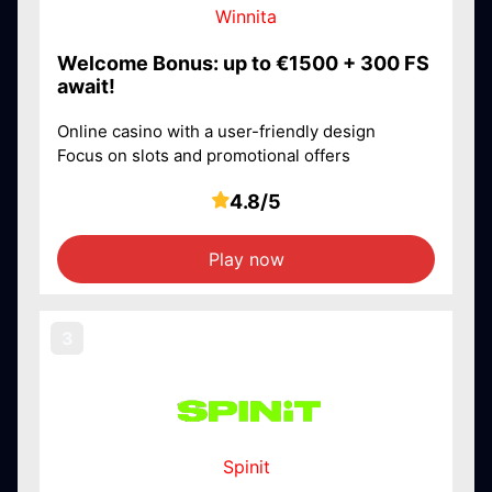
Winnita
Welcome Bonus: up to €1500 + 300 FS
await!
Online casino with a user-friendly design
Focus on slots and promotional offers
4.8/5
Play now
Spinit