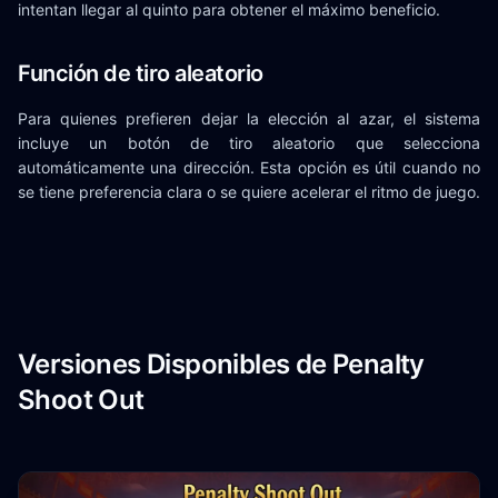
intentan llegar al quinto para obtener el máximo beneficio.
Función de tiro aleatorio
Para quienes prefieren dejar la elección al azar, el sistema
incluye un botón de tiro aleatorio que selecciona
automáticamente una dirección. Esta opción es útil cuando no
se tiene preferencia clara o se quiere acelerar el ritmo de juego.
Versiones Disponibles de Penalty
Shoot Out