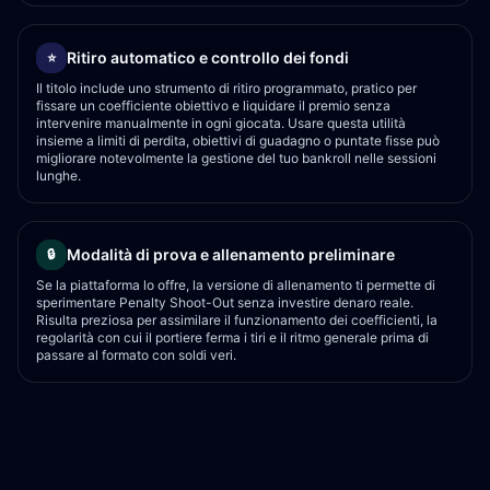
Ritiro automatico e controllo dei fondi
⭐
Il titolo include uno strumento di ritiro programmato, pratico per
fissare un coefficiente obiettivo e liquidare il premio senza
intervenire manualmente in ogni giocata. Usare questa utilità
insieme a limiti di perdita, obiettivi di guadagno o puntate fisse può
migliorare notevolmente la gestione del tuo bankroll nelle sessioni
lunghe.
Modalità di prova e allenamento preliminare
🔒
Se la piattaforma lo offre, la versione di allenamento ti permette di
sperimentare Penalty Shoot-Out senza investire denaro reale.
Risulta preziosa per assimilare il funzionamento dei coefficienti, la
regolarità con cui il portiere ferma i tiri e il ritmo generale prima di
passare al formato con soldi veri.