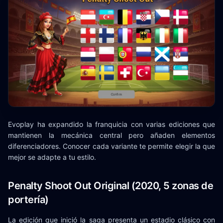
Evoplay ha expandido la franquicia con varias ediciones que
mantienen la mecánica central pero añaden elementos
diferenciadores. Conocer cada variante te permite elegir la que
mejor se adapte a tu estilo.
Penalty Shoot Out Original (2020, 5 zonas de
portería)
La edición que inició la saga presenta un estadio clásico con