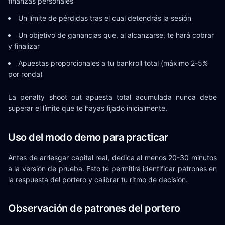
finanzas personales
Un límite de pérdidas tras el cual detendrás la sesión
Un objetivo de ganancias que, al alcanzarse, te hará cobrar
y finalizar
Apuestas proporcionales a tu bankroll total (máximo 2-5%
por ronda)
La penalty shoot out apuesta total acumulada nunca debe
superar el límite que te hayas fijado inicialmente.
Uso del modo demo para practicar
Antes de arriesgar capital real, dedica al menos 20-30 minutos
a la versión de prueba. Esto te permitirá identificar patrones en
la respuesta del portero y calibrar tu ritmo de decisión.
Observación de patrones del portero