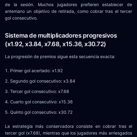
de la sesión. Muchos jugadores prefieren establecer de
antemano un objetivo de retirada, como cobrar tras el tercer
gol consecutivo.
Sistema de multiplicadores progresivos
(x1.92, x3.84, x7.68, x15.36, x30.72)
La progresión de premios sigue esta secuencia exacta:
Primer gol acertado: x1.92
Segundo gol consecutivo: x3.84
Tercer gol consecutivo: x7.68
Cuarto gol consecutivo: x15.36
Quinto gol consecutivo: x30.72
La estrategia más conservadora consiste en cobrar tras el
tercer gol (x7.68), mientras que los jugadores más arriesgados