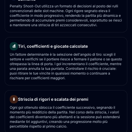
Penalty Shoot-Out utilizza un formato di decisioni al posto dei rulli
convenzionali delle slot machine. Ogni rigore segnato eleva il
coefficiente in modo progressivo, rendendo la partita più dinamica e
permettendo di accumulare premi considerevoli, soprattutto se riesci
a mantenere una striscia di tiri azzeccati consecutivi.
Tiri, coefficienti e giocate calcolate
💰
Un fattore determinante è la selezione dell'angolo di tiro: scegli il
settore e verifichi se il portiere riesce a fermare il pallone o se questo
oltrepassa la linea di porta. I gol incrementano il coefficiente, mentre
una parata annulla la tua puntata. Controllare il rischio è cruciale:
puoi ritirare le tue vincite in qualsiasi momento o continuare a
rischiare per coefficienti maggiori.
Striscia di rigori e scalata dei premi
🧪
Ogni gol ottenuto sblocca il coefficiente successivo, segnando il
momento più redditizio della partita. Nel corso della striscia, i valori
dei coefficienti diventano più allettanti e la sessione può estendersi
mediante tiri aggiuntivi, creando una progressione molto più
percettibile rispetto al primo calcio.