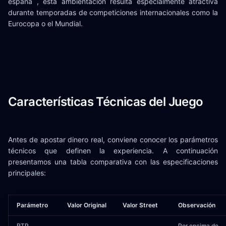
españa , esta ambientación resulta especialmente atractiva
durante temporadas de competiciones internacionales como la
Eurocopa o el Mundial.
Características Técnicas del Juego
Antes de apostar dinero real, conviene conocer los parámetros
técnicos que definen la experiencia. A continuación
presentamos una tabla comparativa con las especificaciones
principales:
Parámetro
Valor Original
Valor Street
Observación
RTP
Por encima de