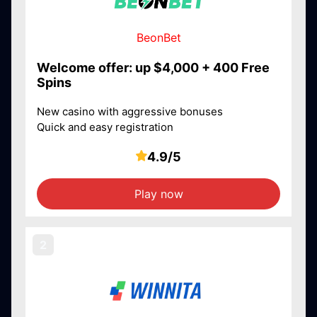
BeonBet
Welcome offer: up $4,000 + 400 Free
Spins
New casino with aggressive bonuses
Quick and easy registration
4.9/5
Play now