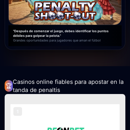
"Después de comenzar el juego, debes identificar los puntos
débiles para golpear la pelota."
Grandes oportunidades para jugadores que aman el fútbol
Casinos online fiables para apostar en la
🏆
tanda de penaltis