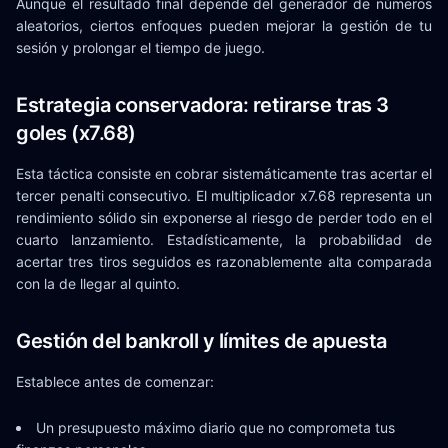
Aunque el resultado final depende del generador de números
aleatorios, ciertos enfoques pueden mejorar la gestión de tu
sesión y prolongar el tiempo de juego.
Estrategia conservadora: retirarse tras 3
goles (x7.68)
Esta táctica consiste en cobrar sistemáticamente tras acertar el
tercer penalti consecutivo. El multiplicador x7.68 representa un
rendimiento sólido sin exponerse al riesgo de perder todo en el
cuarto lanzamiento. Estadísticamente, la probabilidad de
acertar tres tiros seguidos es razonablemente alta comparada
con la de llegar al quinto.
Gestión del bankroll y límites de apuesta
Establece antes de comenzar:
Un presupuesto máximo diario que no comprometa tus