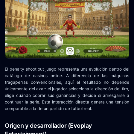
El penalty shoot out juego representa una evolución dentro del
catálogo de casinos online. A diferencia de las máquinas
tragaperras convencionales, aquí el resultado no depende
únicamente del azar: el jugador selecciona la dirección del tiro,
elige cuándo cobrar sus ganancias y decide si arriesgarse a
continuar la serie. Esta interacción directa genera una tensión
comparable a la de un partido de fútbol real.
Origen y desarrollador (Evoplay
Entertainment)