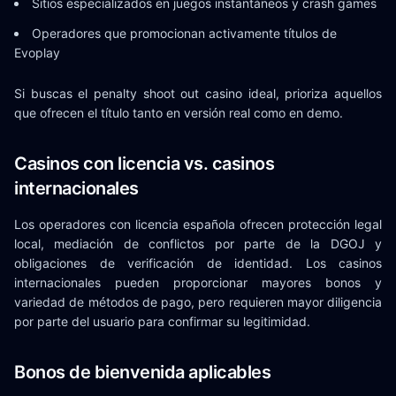
Sitios especializados en juegos instantáneos y crash games
Operadores que promocionan activamente títulos de
Evoplay
Si buscas el penalty shoot out casino ideal, prioriza aquellos
que ofrecen el título tanto en versión real como en demo.
Casinos con licencia vs. casinos
internacionales
Los operadores con licencia española ofrecen protección legal
local, mediación de conflictos por parte de la DGOJ y
obligaciones de verificación de identidad. Los casinos
internacionales pueden proporcionar mayores bonos y
variedad de métodos de pago, pero requieren mayor diligencia
por parte del usuario para confirmar su legitimidad.
Bonos de bienvenida aplicables