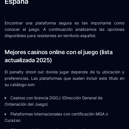
España
Encontrar una plataforma segura es tan importante como
conocer el juego. A continuación analizamos las opciones
disponibles para residentes en territorio español.
Mejores casinos online con el juego (lista
actualizada 2025)
El penalty shoot out donde jugar depende de tu ubicación y
preferencias. Las plataformas que suelen incluir este título en
su catálogo son:
Casinos con licencia DGOJ (Dirección General de
Ordenación del Juego)
Plataformas internacionales con certificación MGA o
Curazao