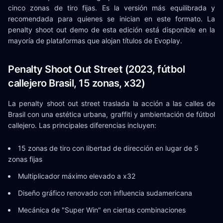
cinco zonas de tiro fijas. Es la versión más equilibrada y
recomendada para quienes se inician en este formato. La
penalty shoot out demo de esta edición está disponible en la
mayoría de plataformas que alojan títulos de Evoplay.
Penalty Shoot Out Street (2023, fútbol
callejero Brasil, 15 zonas, x32)
La penalty shoot out street traslada la acción a las calles de
Brasil con una estética urbana, graffiti y ambientación de fútbol
callejero. Las principales diferencias incluyen:
15 zonas de tiro con libertad de dirección en lugar de 5
zonas fijas
Multiplicador máximo elevado a x32
Diseño gráfico renovado con influencia sudamericana
Mecánica de "Super Win" en ciertas combinaciones