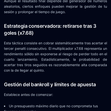
Aunque el resultado final depende del generador de números
aleatorios, ciertos enfoques pueden mejorar la gestión de tu
sesión y prolongar el tiempo de juego.
Estrategia conservadora: retirarse tras 3
goles (x7.68)
Esta táctica consiste en cobrar sistemáticamente tras acertar el
tercer penalti consecutivo. El multiplicador x7.68 representa un
rendimiento sólido sin exponerse al riesgo de perder todo en el
cuarto lanzamiento. Estadísticamente, la probabilidad de
acertar tres tiros seguidos es razonablemente alta comparada
con la de llegar al quinto.
Gestión del bankroll y límites de apuesta
Establece antes de comenzar:
Un presupuesto máximo diario que no comprometa tus