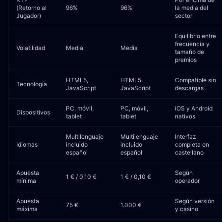
(Retorno al
96%
96%
la media del
Jugador)
sector
Equilibrio entre
frecuencia y
Volatilidad
Media
Media
tamaño de
premios
HTML5,
HTML5,
Compatible sin
Tecnología
JavaScript
JavaScript
descargas
PC, móvil,
PC, móvil,
iOS y Android
Dispositivos
tablet
tablet
nativos
Multilenguaje
Multilenguaje
Interfaz
Idiomas
incluido
incluido
completa en
español
español
castellano
Apuesta
Según
1 € / 0,10 €
1 € / 0,10 €
mínima
operador
Apuesta
Según versión
75 €
1.000 €
máxima
y casino