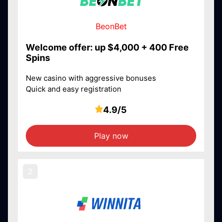
BeonBet
Welcome offer: up $4,000 + 400 Free
Spins
New casino with aggressive bonuses
Quick and easy registration
4.9/5
Play now