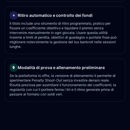
Ritiro automatico e controllo dei fondi
⭐
Il titolo include uno strumento di ritiro programmato, pratico per
fissare un coefficiente obiettivo e liquidare il premio senza
intervenire manualmente in ogni giocata. Usare questa utilità
insieme a limiti di perdita, obiettivi di guadagno o puntate fisse può
migliorare notevolmente la gestione del tuo bankroll nelle sessioni
lunghe.
Modalità di prova e allenamento preliminare
🔒
Se la piattaforma lo offre, la versione di allenamento ti permette di
sperimentare Penalty Shoot-Out senza investire denaro reale.
Risulta preziosa per assimilare il funzionamento dei coefficienti, la
regolarità con cui il portiere ferma i tiri e il ritmo generale prima di
passare al formato con soldi veri.