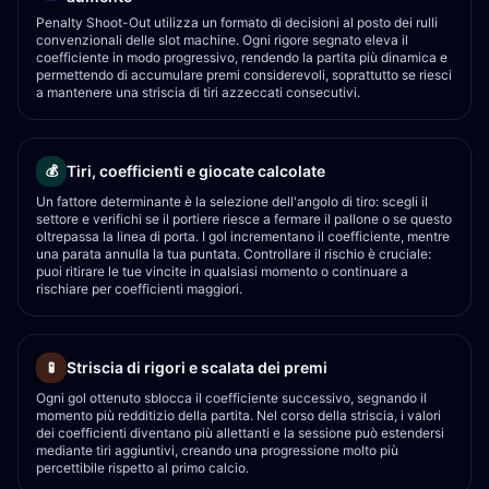
Penalty Shoot-Out utilizza un formato di decisioni al posto dei rulli
convenzionali delle slot machine. Ogni rigore segnato eleva il
coefficiente in modo progressivo, rendendo la partita più dinamica e
permettendo di accumulare premi considerevoli, soprattutto se riesci
a mantenere una striscia di tiri azzeccati consecutivi.
Tiri, coefficienti e giocate calcolate
💰
Un fattore determinante è la selezione dell'angolo di tiro: scegli il
settore e verifichi se il portiere riesce a fermare il pallone o se questo
oltrepassa la linea di porta. I gol incrementano il coefficiente, mentre
una parata annulla la tua puntata. Controllare il rischio è cruciale:
puoi ritirare le tue vincite in qualsiasi momento o continuare a
rischiare per coefficienti maggiori.
Striscia di rigori e scalata dei premi
🧪
Ogni gol ottenuto sblocca il coefficiente successivo, segnando il
momento più redditizio della partita. Nel corso della striscia, i valori
dei coefficienti diventano più allettanti e la sessione può estendersi
mediante tiri aggiuntivi, creando una progressione molto più
percettibile rispetto al primo calcio.