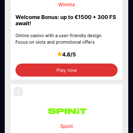
Winnita
Welcome Bonus: up to €1500 + 300 FS
await!
Online casino with a user-friendly design
Focus on slots and promotional offers
4.8/5
Play now
Spinit