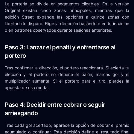
La portería se divide en segmentos clicables. En la versión
Original existen cinco zonas principales, mientras que la
edición Street expande las opciones a quince zonas con
libertad de disparo. Elige la dirección basándote en tu intuición
o en patrones observados durante sesiones anteriores.
Paso 3: Lanzar el penalti y enfrentarse al
portero
Tras confirmar la dirección, el portero reaccionará. Si acierta tu
elección y el portero no detiene el balón, marcas gol y el
multiplicador aumenta. Si el portero para el tiro, pierdes la
apuesta de esa ronda.
Paso 4: Decidir entre cobrar o seguir
arriesgando
Tras cada gol acertado, aparece la opción de cobrar el premio
acumulado o continuar. Esta decisión define el resultado final