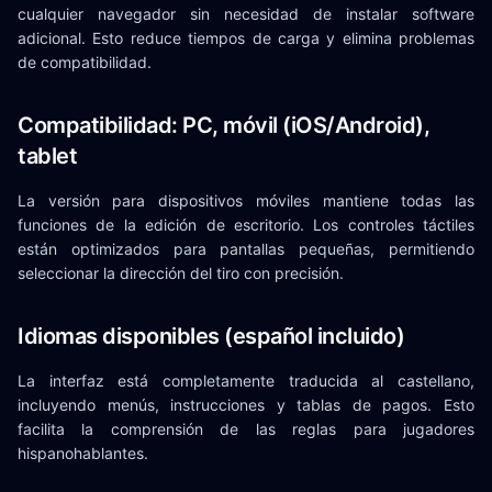
cualquier navegador sin necesidad de instalar software
adicional. Esto reduce tiempos de carga y elimina problemas
de compatibilidad.
Compatibilidad: PC, móvil (iOS/Android),
tablet
La versión para dispositivos móviles mantiene todas las
funciones de la edición de escritorio. Los controles táctiles
están optimizados para pantallas pequeñas, permitiendo
seleccionar la dirección del tiro con precisión.
Idiomas disponibles (español incluido)
La interfaz está completamente traducida al castellano,
incluyendo menús, instrucciones y tablas de pagos. Esto
facilita la comprensión de las reglas para jugadores
hispanohablantes.