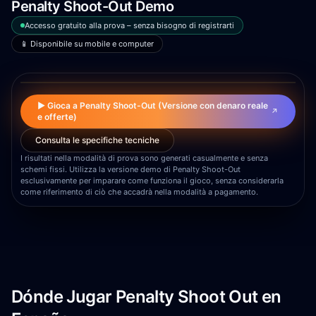
Penalty Shoot-Out Demo
Accesso gratuito alla prova – senza bisogno di registrarti
📱 Disponibile su mobile e computer
▶
▶ Gioca a Penalty Shoot-Out (Versione con denaro reale
↗
e offerte)
Consulta le specifiche tecniche
I risultati nella modalità di prova sono generati casualmente e senza
schemi fissi. Utilizza la versione demo di Penalty Shoot-Out
esclusivamente per imparare come funziona il gioco, senza considerarla
come riferimento di ciò che accadrà nella modalità a pagamento.
Dónde Jugar Penalty Shoot Out en