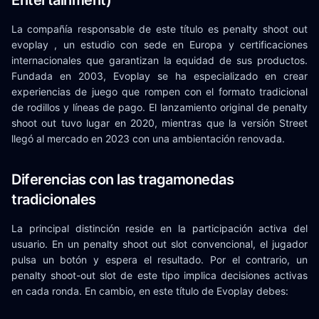
La compañía responsable de este título es penalty shoot out
evoplay , un estudio con sede en Europa y certificaciones
internacionales que garantizan la equidad de sus productos.
Fundada en 2003, Evoplay se ha especializado en crear
experiencias de juego que rompen con el formato tradicional
de rodillos y líneas de pago. El lanzamiento original de penalty
shoot out tuvo lugar en 2020, mientras que la versión Street
llegó al mercado en 2023 con una ambientación renovada.
Diferencias con las tragamonedas
tradicionales
La principal distinción reside en la participación activa del
usuario. En un penalty shoot out slot convencional, el jugador
pulsa un botón y espera el resultado. Por el contrario, un
penalty shoot-out slot de este tipo implica decisiones activas
en cada ronda. En cambio, en este título de Evoplay debes: