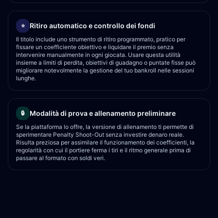
Ritiro automatico e controllo dei fondi
⭐
Il titolo include uno strumento di ritiro programmato, pratico per
fissare un coefficiente obiettivo e liquidare il premio senza
intervenire manualmente in ogni giocata. Usare questa utilità
insieme a limiti di perdita, obiettivi di guadagno o puntate fisse può
migliorare notevolmente la gestione del tuo bankroll nelle sessioni
lunghe.
Modalità di prova e allenamento preliminare
🔒
Se la piattaforma lo offre, la versione di allenamento ti permette di
sperimentare Penalty Shoot-Out senza investire denaro reale.
Risulta preziosa per assimilare il funzionamento dei coefficienti, la
regolarità con cui il portiere ferma i tiri e il ritmo generale prima di
passare al formato con soldi veri.