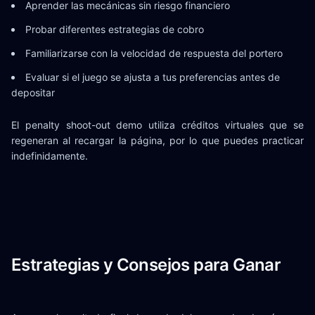
Aprender las mecánicas sin riesgo financiero
Probar diferentes estrategias de cobro
Familiarizarse con la velocidad de respuesta del portero
Evaluar si el juego se ajusta a tus preferencias antes de
depositar
El penalty shoot-out demo utiliza créditos virtuales que se
regeneran al recargar la página, por lo que puedes practicar
indefinidamente.
Estrategias y Consejos para Ganar