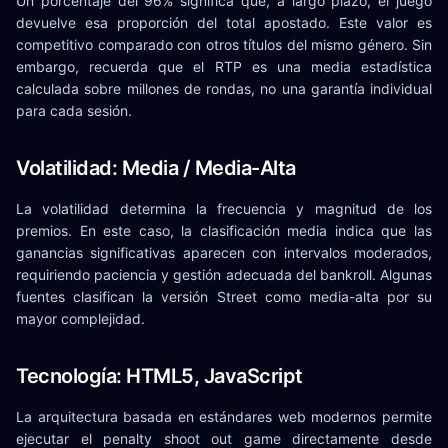
Un porcentaje del 96% significa que, a largo plazo, el juego
devuelve esa proporción del total apostado. Este valor es
competitivo comparado con otros títulos del mismo género. Sin
embargo, recuerda que el RTP es una media estadística
calculada sobre millones de rondas, no una garantía individual
para cada sesión.
Volatilidad: Media / Media-Alta
La volatilidad determina la frecuencia y magnitud de los
premios. En este caso, la clasificación media indica que las
ganancias significativas aparecen con intervalos moderados,
requiriendo paciencia y gestión adecuada del bankroll. Algunas
fuentes clasifican la versión Street como media-alta por su
mayor complejidad.
Tecnología: HTML5, JavaScript
La arquitectura basada en estándares web modernos permite
ejecutar el penalty shoot out game directamente desde