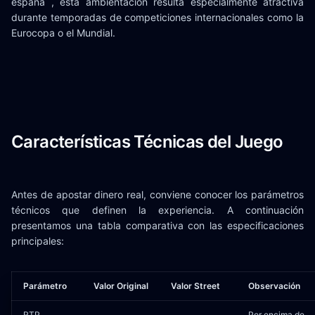
españa , esta ambientación resulta especialmente atractiva
durante temporadas de competiciones internacionales como la
Eurocopa o el Mundial.
Características Técnicas del Juego
Antes de apostar dinero real, conviene conocer los parámetros
técnicos que definen la experiencia. A continuación
presentamos una tabla comparativa con las especificaciones
principales:
Parámetro
Valor Original
Valor Street
Observación
RTP
Por encima de