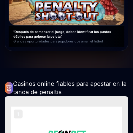
"Después de comenzar el juego, debes identificar los puntos
débiles para golpear la pelota."
Grandes oportunidades para jugadores que aman el fútbol
Casinos online fiables para apostar en la
🏆
tanda de penaltis