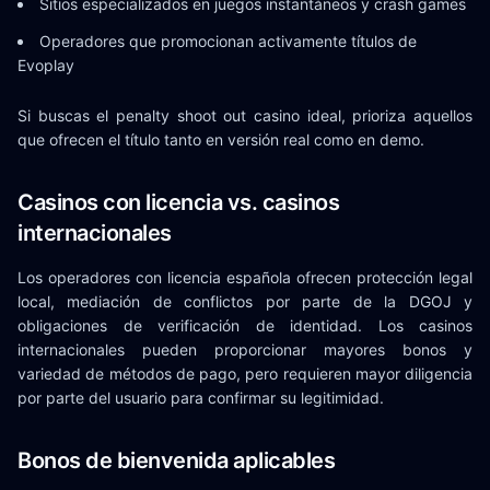
Sitios especializados en juegos instantáneos y crash games
Operadores que promocionan activamente títulos de
Evoplay
Si buscas el penalty shoot out casino ideal, prioriza aquellos
que ofrecen el título tanto en versión real como en demo.
Casinos con licencia vs. casinos
internacionales
Los operadores con licencia española ofrecen protección legal
local, mediación de conflictos por parte de la DGOJ y
obligaciones de verificación de identidad. Los casinos
internacionales pueden proporcionar mayores bonos y
variedad de métodos de pago, pero requieren mayor diligencia
por parte del usuario para confirmar su legitimidad.
Bonos de bienvenida aplicables