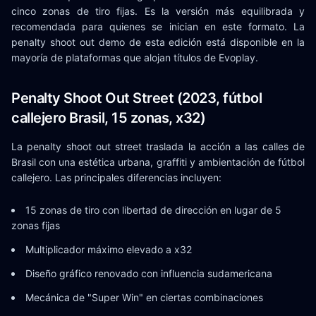
cinco zonas de tiro fijas. Es la versión más equilibrada y
recomendada para quienes se inician en este formato. La
penalty shoot out demo de esta edición está disponible en la
mayoría de plataformas que alojan títulos de Evoplay.
Penalty Shoot Out Street (2023, fútbol
callejero Brasil, 15 zonas, x32)
La penalty shoot out street traslada la acción a las calles de
Brasil con una estética urbana, graffiti y ambientación de fútbol
callejero. Las principales diferencias incluyen:
15 zonas de tiro con libertad de dirección en lugar de 5
zonas fijas
Multiplicador máximo elevado a x32
Diseño gráfico renovado con influencia sudamericana
Mecánica de "Super Win" en ciertas combinaciones