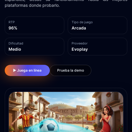
plataformas donde probarlo.
RTP
Tipo de juego
96%
Arcada
Dificultad
Proveedor
Medio
Evoplay
▶ Juega en línea
Prueba la demo