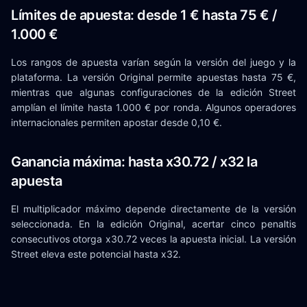
Límites de apuesta: desde 1 € hasta 75 € /
1.000 €
Los rangos de apuesta varían según la versión del juego y la
plataforma. La versión Original permite apuestas hasta 75 €,
mientras que algunas configuraciones de la edición Street
amplían el límite hasta 1.000 € por ronda. Algunos operadores
internacionales permiten apostar desde 0,10 €.
Ganancia máxima: hasta x30.72 / x32 la
apuesta
El multiplicador máximo depende directamente de la versión
seleccionada. En la edición Original, acertar cinco penaltis
consecutivos otorga x30.72 veces la apuesta inicial. La versión
Street eleva este potencial hasta x32.