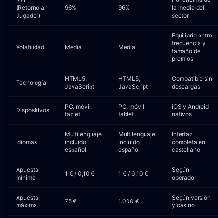
(Retorno al
96%
96%
la media del
Jugador)
sector
Equilibrio entre
frecuencia y
Volatilidad
Media
Media
tamaño de
premios
HTML5,
HTML5,
Compatible sin
Tecnología
JavaScript
JavaScript
descargas
PC, móvil,
PC, móvil,
iOS y Android
Dispositivos
tablet
tablet
nativos
Multilenguaje
Multilenguaje
Interfaz
Idiomas
incluido
incluido
completa en
español
español
castellano
Apuesta
Según
1 € / 0,10 €
1 € / 0,10 €
mínima
operador
Apuesta
Según versión
75 €
1.000 €
máxima
y casino