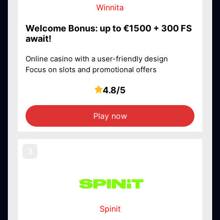
Winnita
Welcome Bonus: up to €1500 + 300 FS
await!
Online casino with a user-friendly design
Focus on slots and promotional offers
4.8/5
Play now
Spinit