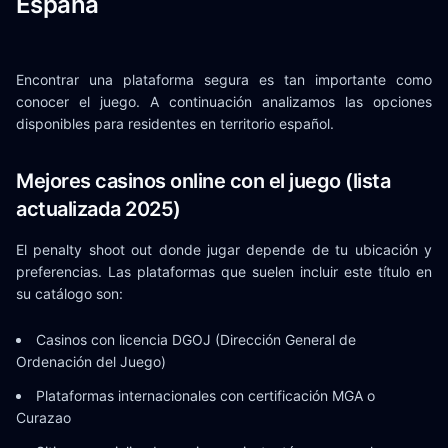
España
Encontrar una plataforma segura es tan importante como
conocer el juego. A continuación analizamos las opciones
disponibles para residentes en territorio español.
Mejores casinos online con el juego (lista
actualizada 2025)
El penalty shoot out donde jugar depende de tu ubicación y
preferencias. Las plataformas que suelen incluir este título en
su catálogo son:
Casinos con licencia DGOJ (Dirección General de
Ordenación del Juego)
Plataformas internacionales con certificación MGA o
Curazao