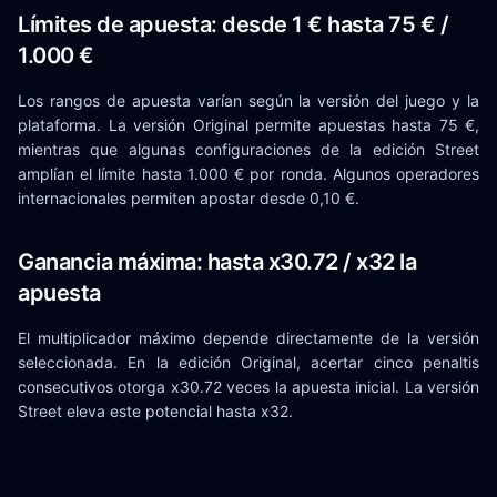
Límites de apuesta: desde 1 € hasta 75 € /
1.000 €
Los rangos de apuesta varían según la versión del juego y la
plataforma. La versión Original permite apuestas hasta 75 €,
mientras que algunas configuraciones de la edición Street
amplían el límite hasta 1.000 € por ronda. Algunos operadores
internacionales permiten apostar desde 0,10 €.
Ganancia máxima: hasta x30.72 / x32 la
apuesta
El multiplicador máximo depende directamente de la versión
seleccionada. En la edición Original, acertar cinco penaltis
consecutivos otorga x30.72 veces la apuesta inicial. La versión
Street eleva este potencial hasta x32.