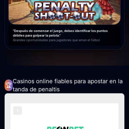
"Después de comenzar el juego, debes identificar los puntos
débiles para golpear la pelota."
Grandes oportunidades para jugadores que aman el fútbol
Casinos online fiables para apostar en la
🏆
tanda de penaltis