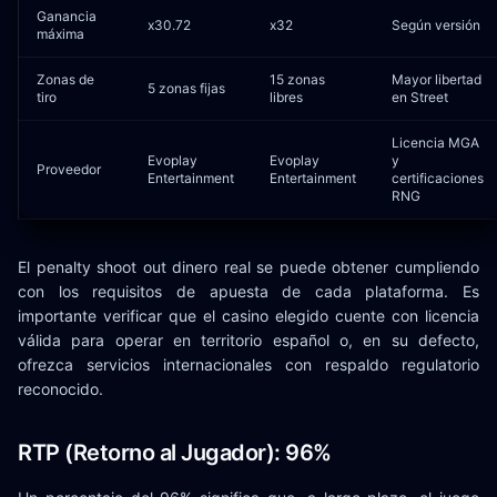
Ganancia
x30.72
x32
Según versión
máxima
Zonas de
15 zonas
Mayor libertad
5 zonas fijas
tiro
libres
en Street
Licencia MGA
Evoplay
Evoplay
y
Proveedor
Entertainment
Entertainment
certificaciones
RNG
El penalty shoot out dinero real se puede obtener cumpliendo
con los requisitos de apuesta de cada plataforma. Es
importante verificar que el casino elegido cuente con licencia
válida para operar en territorio español o, en su defecto,
ofrezca servicios internacionales con respaldo regulatorio
reconocido.
RTP (Retorno al Jugador): 96%