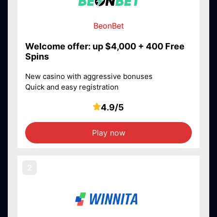
BeonBet
Welcome offer: up $4,000 + 400 Free
Spins
New casino with aggressive bonuses
Quick and easy registration
4.9/5
Play now