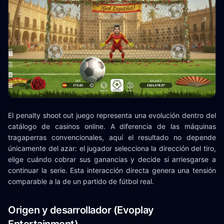
El penalty shoot out juego representa una evolución dentro del
catálogo de casinos online. A diferencia de las máquinas
tragaperras convencionales, aquí el resultado no depende
únicamente del azar: el jugador selecciona la dirección del tiro,
elige cuándo cobrar sus ganancias y decide si arriesgarse a
continuar la serie. Esta interacción directa genera una tensión
comparable a la de un partido de fútbol real.
Origen y desarrollador (Evoplay
Entertainment)