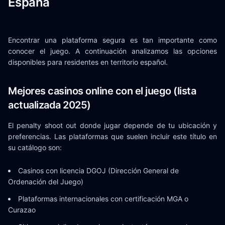
España
Encontrar una plataforma segura es tan importante como
conocer el juego. A continuación analizamos las opciones
disponibles para residentes en territorio español.
Mejores casinos online con el juego (lista
actualizada 2025)
El penalty shoot out donde jugar depende de tu ubicación y
preferencias. Las plataformas que suelen incluir este título en
su catálogo son:
Casinos con licencia DGOJ (Dirección General de
Ordenación del Juego)
Plataformas internacionales con certificación MGA o
Curazao