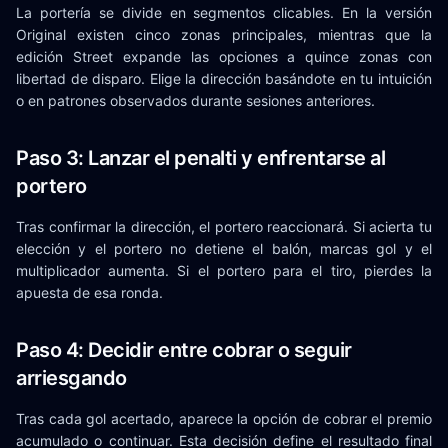
La portería se divide en segmentos clicables. En la versión
Original existen cinco zonas principales, mientras que la
edición Street expande las opciones a quince zonas con
libertad de disparo. Elige la dirección basándote en tu intuición
o en patrones observados durante sesiones anteriores.
Paso 3: Lanzar el penalti y enfrentarse al
portero
Tras confirmar la dirección, el portero reaccionará. Si acierta tu
elección y el portero no detiene el balón, marcas gol y el
multiplicador aumenta. Si el portero para el tiro, pierdes la
apuesta de esa ronda.
Paso 4: Decidir entre cobrar o seguir
arriesgando
Tras cada gol acertado, aparece la opción de cobrar el premio
acumulado o continuar. Esta decisión define el resultado final