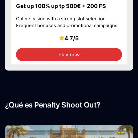
Get up 100% up tp 500€ + 200 FS
Online casino with a strong slot selection
Frequent bonuses and promotional campaigns
4.7/5
Play now
¿Qué es Penalty Shoot Out?