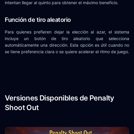
intentan llegar al quinto para obtener el máximo beneficio.
Función de tiro aleatorio
Para quienes prefieren dejar la elección al azar, el sistema
incluye un botón de tiro aleatorio que selecciona
automáticamente una dirección. Esta opción es útil cuando no
se tiene preferencia clara o se quiere acelerar el ritmo de juego.
Versiones Disponibles de Penalty
Shoot Out