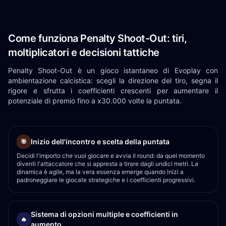
Come funziona Penalty Shoot-Out: tiri,
moltiplicatori e decisioni tattiche
Penalty Shoot-Out è un gioco istantaneo di Evoplay con
ambientazione calcistica: scegli la direzione del tiro, segna il
rigore e sfrutta i coefficienti crescenti per aumentare il
potenziale di premio fino a x30.000 volte la puntata.
Inizio dell'incontro e scelta della puntata
🎯
Decidi l'importo che vuoi giocare e avvia il round: da quel momento
diventi l'attaccatore che si appresta a tirare dagli undici metri. La
dinamica è agile, ma la vera essenza emerge quando inizi a
padroneggiare le giocate strategiche e i coefficienti progressivi.
Sistema di opzioni multiple e coefficienti in
🔥
aumento