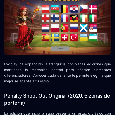
Evoplay ha expandido la franquicia con varias ediciones que
mantienen la mecánica central pero añaden elementos
diferenciadores. Conocer cada variante te permite elegir la que
mejor se adapte a tu estilo.
Penalty Shoot Out Original (2020, 5 zonas de
portería)
La edición que inició la saga presenta un estadio clásico con