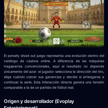
El penalty shoot out juego representa una evolución dentro del
catálogo de casinos online. A diferencia de las máquinas
tragaperras convencionales, aquí el resultado no depende
únicamente del azar: el jugador selecciona la dirección del tiro,
elige cuándo cobrar sus ganancias y decide si arriesgarse a
continuar la serie. Esta interacción directa genera una tensión
comparable a la de un partido de fútbol real.
Origen y desarrollador (Evoplay
Entertainment)