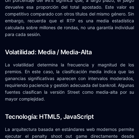
Un porcentaje del 96% significa que, a largo plazo, el juego
devuelve esa proporción del total apostado. Este valor es
competitivo comparado con otros títulos del mismo género. Sin
embargo, recuerda que el RTP es una media estadística
calculada sobre millones de rondas, no una garantía individual
para cada sesión.
Volatilidad: Media / Media-Alta
La volatilidad determina la frecuencia y magnitud de los
premios. En este caso, la clasificación media indica que las
ganancias significativas aparecen con intervalos moderados,
requiriendo paciencia y gestión adecuada del bankroll. Algunas
fuentes clasifican la versión Street como media-alta por su
mayor complejidad.
Tecnología: HTML5, JavaScript
La arquitectura basada en estándares web modernos permite
ejecutar el penalty shoot out game directamente desde