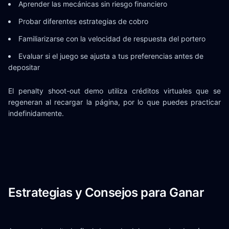
Aprender las mecánicas sin riesgo financiero
Probar diferentes estrategias de cobro
Familiarizarse con la velocidad de respuesta del portero
Evaluar si el juego se ajusta a tus preferencias antes de
depositar
El penalty shoot-out demo utiliza créditos virtuales que se
regeneran al recargar la página, por lo que puedes practicar
indefinidamente.
Estrategias y Consejos para Ganar