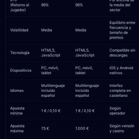
(Retorno al
96%
96%
la media del
Jugador)
sector
Equilibrio entre
frecuencia y
Volatilidad
Media
Media
tamaño de
premios
HTML5,
HTML5,
Compatible sin
Tecnología
JavaScript
JavaScript
descargas
PC, móvil,
PC, móvil,
iOS y Android
Dispositivos
tablet
tablet
nativos
Multilenguaje
Multilenguaje
Interfaz
Idiomas
incluido
incluido
completa en
español
español
castellano
Apuesta
Según
1 € / 0,10 €
1 € / 0,10 €
mínima
operador
Apuesta
Según versión
75 €
1.000 €
máxima
y casino