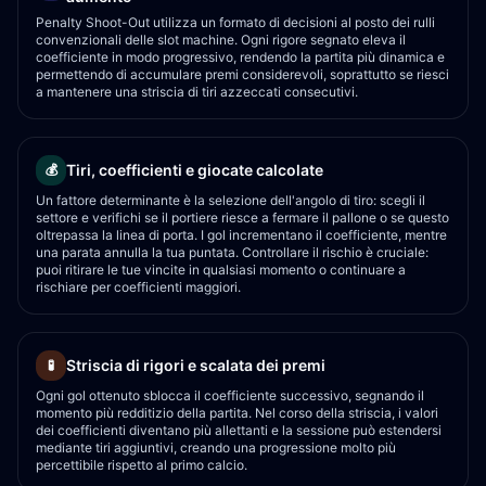
Penalty Shoot-Out utilizza un formato di decisioni al posto dei rulli
convenzionali delle slot machine. Ogni rigore segnato eleva il
coefficiente in modo progressivo, rendendo la partita più dinamica e
permettendo di accumulare premi considerevoli, soprattutto se riesci
a mantenere una striscia di tiri azzeccati consecutivi.
Tiri, coefficienti e giocate calcolate
💰
Un fattore determinante è la selezione dell'angolo di tiro: scegli il
settore e verifichi se il portiere riesce a fermare il pallone o se questo
oltrepassa la linea di porta. I gol incrementano il coefficiente, mentre
una parata annulla la tua puntata. Controllare il rischio è cruciale:
puoi ritirare le tue vincite in qualsiasi momento o continuare a
rischiare per coefficienti maggiori.
Striscia di rigori e scalata dei premi
🧪
Ogni gol ottenuto sblocca il coefficiente successivo, segnando il
momento più redditizio della partita. Nel corso della striscia, i valori
dei coefficienti diventano più allettanti e la sessione può estendersi
mediante tiri aggiuntivi, creando una progressione molto più
percettibile rispetto al primo calcio.