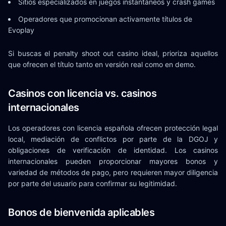
Sitios especializados en juegos instantáneos y crash games
Operadores que promocionan activamente títulos de
Evoplay
Si buscas el penalty shoot out casino ideal, prioriza aquellos
que ofrecen el título tanto en versión real como en demo.
Casinos con licencia vs. casinos
internacionales
Los operadores con licencia española ofrecen protección legal
local, mediación de conflictos por parte de la DGOJ y
obligaciones de verificación de identidad. Los casinos
internacionales pueden proporcionar mayores bonos y
variedad de métodos de pago, pero requieren mayor diligencia
por parte del usuario para confirmar su legitimidad.
Bonos de bienvenida aplicables