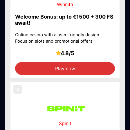
Winnita
Welcome Bonus: up to €1500 + 300 FS
await!
Online casino with a user-friendly design
Focus on slots and promotional offers
4.8/5
Play now
Spinit