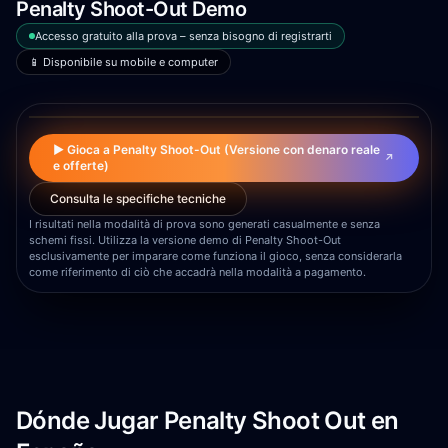
Penalty Shoot-Out Demo
Accesso gratuito alla prova – senza bisogno di registrarti
📱 Disponibile su mobile e computer
▶
▶ Gioca a Penalty Shoot-Out (Versione con denaro reale
↗
e offerte)
Consulta le specifiche tecniche
I risultati nella modalità di prova sono generati casualmente e senza
schemi fissi. Utilizza la versione demo di Penalty Shoot-Out
esclusivamente per imparare come funziona il gioco, senza considerarla
come riferimento di ciò che accadrà nella modalità a pagamento.
Dónde Jugar Penalty Shoot Out en