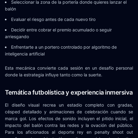
Seleccionar la zona de la portería donde quieres lanzar el
balón
Evaluar el riesgo antes de cada nuevo tiro
Decidir entre cobrar el premio acumulado o seguir
arriesgando
Enfrentarte a un portero controlado por algoritmo de
inteligencia artificial
Esta mecánica convierte cada sesión en un desafío personal
donde la estrategia influye tanto como la suerte.
Temática futbolística y experiencia inmersiva
El diseño visual recrea un estadio completo con gradas,
césped detallado y animaciones de celebración cuando se
marca gol. Los efectos de sonido incluyen el pitido inicial, el
impacto del balón contra las redes y la ovación del público.
Para los aficionados al deporte rey en penalty shoot out