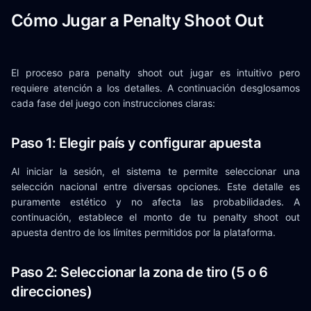
Cómo Jugar a Penalty Shoot Out
El proceso para penalty shoot out jugar es intuitivo pero
requiere atención a los detalles. A continuación desglosamos
cada fase del juego con instrucciones claras:
Paso 1: Elegir país y configurar apuesta
Al iniciar la sesión, el sistema te permite seleccionar una
selección nacional entre diversas opciones. Este detalle es
puramente estético y no afecta las probabilidades. A
continuación, establece el monto de tu penalty shoot out
apuesta dentro de los límites permitidos por la plataforma.
Paso 2: Seleccionar la zona de tiro (5 o 6
direcciones)