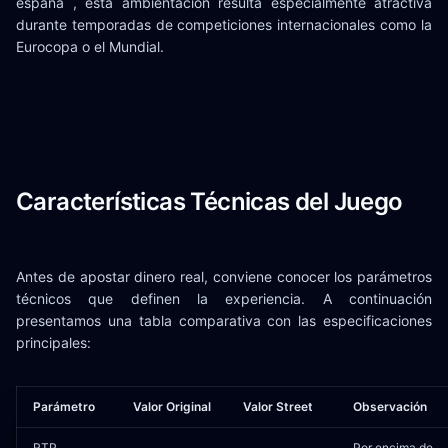
españa , esta ambientación resulta especialmente atractiva
durante temporadas de competiciones internacionales como la
Eurocopa o el Mundial.
Características Técnicas del Juego
Antes de apostar dinero real, conviene conocer los parámetros
técnicos que definen la experiencia. A continuación
presentamos una tabla comparativa con las especificaciones
principales:
Parámetro
Valor Original
Valor Street
Observación
RTP
Por encima de