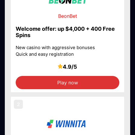
BeonBet
Welcome offer: up $4,000 + 400 Free
Spins
New casino with aggressive bonuses
Quick and easy registration
4.9/5
Play now