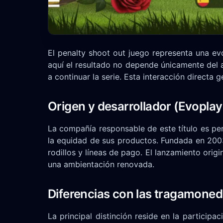
El penalty shoot out juego representa una ev
aquí el resultado no depende únicamente del az
a continuar la serie. Esta interacción directa 
Origen y desarrollador (Evopla
La compañía responsable de este título es pen
la equidad de sus productos. Fundada en 2003
rodillos y líneas de pago. El lanzamiento orig
una ambientación renovada.
Diferencias con las tragamoned
La principal distinción reside en la participa