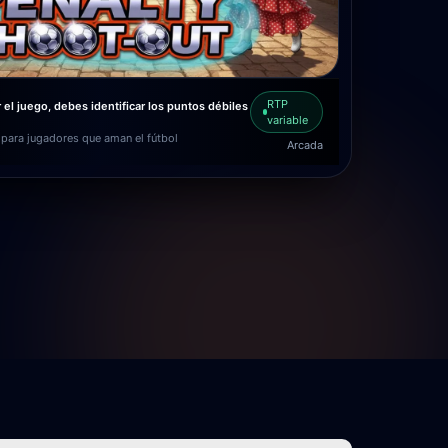
RTP
l juego, debes identificar los puntos débiles
variable
para jugadores que aman el fútbol
Arcada