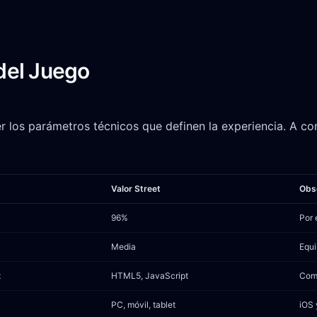
del Juego
er los parámetros técnicos que definen la experiencia. A c
Valor Street
Obs
96%
Por 
Media
Equi
t
HTML5, JavaScript
Comp
PC, móvil, tablet
iOS 