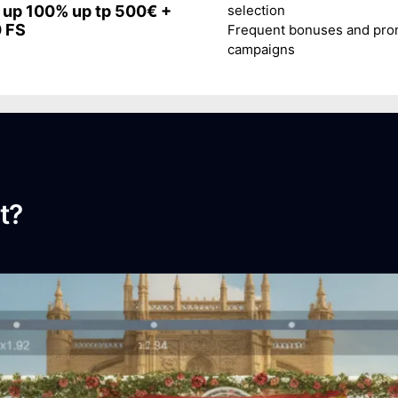
 up 100% up tp 500€ +
selection
 FS
Frequent bonuses and pro
campaigns
t?