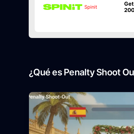
Get
Spinit
200
¿Qué es Penalty Shoot Ou