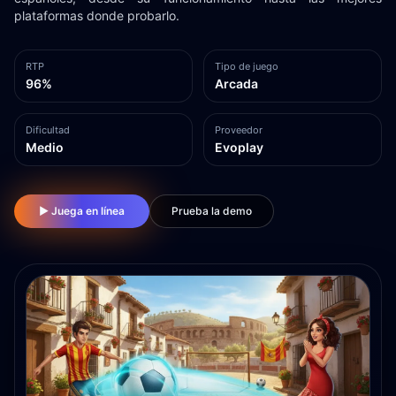
plataformas donde probarlo.
RTP
Tipo de juego
96%
Arcada
Dificultad
Proveedor
Medio
Evoplay
▶ Juega en línea
Prueba la demo