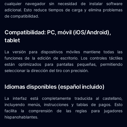
cualquier navegador sin necesidad de instalar software
adicional. Esto reduce tiempos de carga y elimina problemas
de compatibilidad.
Compatibilidad: PC, móvil (iOS/Android),
tablet
La versión para dispositivos móviles mantiene todas las
funciones de la edición de escritorio. Los controles táctiles
están optimizados para pantallas pequeñas, permitiendo
seleccionar la dirección del tiro con precisión.
Idiomas disponibles (español incluido)
La interfaz está completamente traducida al castellano,
incluyendo menús, instrucciones y tablas de pagos. Esto
facilita la comprensión de las reglas para jugadores
hispanohablantes.