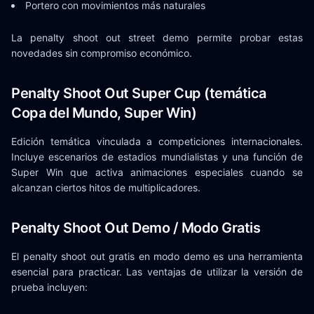
Portero con movimientos más naturales
La penalty shoot out street demo permite probar estas
novedades sin compromiso económico.
Penalty Shoot Out Super Cup (temática
Copa del Mundo, Super Win)
Edición temática vinculada a competiciones internacionales.
Incluye escenarios de estadios mundialistas y una función de
Super Win que activa animaciones especiales cuando se
alcanzan ciertos hitos de multiplicadores.
Penalty Shoot Out Demo / Modo Gratis
El penalty shoot out gratis en modo demo es una herramienta
esencial para practicar. Las ventajas de utilizar la versión de
prueba incluyen: