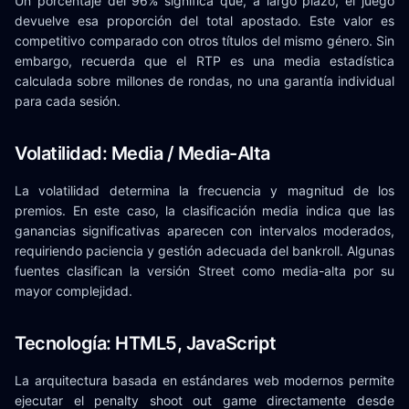
Un porcentaje del 96% significa que, a largo plazo, el juego
devuelve esa proporción del total apostado. Este valor es
competitivo comparado con otros títulos del mismo género. Sin
embargo, recuerda que el RTP es una media estadística
calculada sobre millones de rondas, no una garantía individual
para cada sesión.
Volatilidad: Media / Media-Alta
La volatilidad determina la frecuencia y magnitud de los
premios. En este caso, la clasificación media indica que las
ganancias significativas aparecen con intervalos moderados,
requiriendo paciencia y gestión adecuada del bankroll. Algunas
fuentes clasifican la versión Street como media-alta por su
mayor complejidad.
Tecnología: HTML5, JavaScript
La arquitectura basada en estándares web modernos permite
ejecutar el penalty shoot out game directamente desde