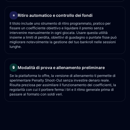
Ritiro automatico e controllo dei fondi
⭐
Il titolo include uno strumento di ritiro programmato, pratico per
fissare un coefficiente obiettivo e liquidare il premio senza
intervenire manualmente in ogni giocata. Usare questa utilità
insieme a limiti di perdita, obiettivi di guadagno o puntate fisse può
migliorare notevolmente la gestione del tuo bankroll nelle sessioni
lunghe.
Modalità di prova e allenamento preliminare
🔒
Se la piattaforma lo offre, la versione di allenamento ti permette di
sperimentare Penalty Shoot-Out senza investire denaro reale.
Risulta preziosa per assimilare il funzionamento dei coefficienti, la
regolarità con cui il portiere ferma i tiri e il ritmo generale prima di
passare al formato con soldi veri.