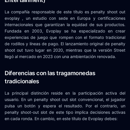
La compañía responsable de este título es penalty shoot out
evoplay , un estudio con sede en Europa y certificaciones
internacionales que garantizan la equidad de sus productos.
Fundada en 2003, Evoplay se ha especializado en crear
experiencias de juego que rompen con el formato tradicional
de rodillos y líneas de pago. El lanzamiento original de penalty
shoot out tuvo lugar en 2020, mientras que la versión Street
llegó al mercado en 2023 con una ambientación renovada.
Diferencias con las tragamonedas
tradicionales
La principal distinción reside en la participación activa del
usuario. En un penalty shoot out slot convencional, el jugador
pulsa un botón y espera el resultado. Por el contrario, un
penalty shoot-out slot de este tipo implica decisiones activas
en cada ronda. En cambio, en este título de Evoplay debes: