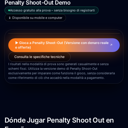
Penalty Shoot-Out Demo
Accesso gratuito alla prova – senza bisogno di registrarti
📱 Disponibile su mobile e computer
▶
▶ Gioca a Penalty Shoot-Out (Versione con denaro reale
↗
e offerte)
Consulta le specifiche tecniche
I risultati nella modalità di prova sono generati casualmente e senza
schemi fissi. Utilizza la versione demo di Penalty Shoot-Out
esclusivamente per imparare come funziona il gioco, senza considerarla
come riferimento di ciò che accadrà nella modalità a pagamento.
Dónde Jugar Penalty Shoot Out en