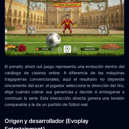
El penalty shoot out juego representa una evolución dentro del
catálogo de casinos online. A diferencia de las máquinas
tragaperras convencionales, aquí el resultado no depende
únicamente del azar: el jugador selecciona la dirección del tiro,
elige cuándo cobrar sus ganancias y decide si arriesgarse a
continuar la serie. Esta interacción directa genera una tensión
comparable a la de un partido de fútbol real.
Origen y desarrollador (Evoplay
Entertainment)