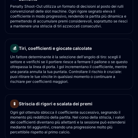
Penalty Shoot-Out utilizza un formato di decisioni al posto dei rulli
convenzionali delle slot machine. Ogni rigore segnato eleva il
coefficiente in modo progressivo, rendendo la partita più dinamica e
permettendo di accumulare premi considerevoli, soprattutto se riesci
a mantenere una striscia di tiri azzeccati consecutivi.
Tiri, coefficienti e giocate calcolate
💰
Un fattore determinante è la selezione dell'angolo di tiro: scegli il
settore e verifichi se il portiere riesce a fermare il pallone o se questo
oltrepassa la linea di porta. I gol incrementano il coefficiente, mentre
una parata annulla la tua puntata. Controllare il rischio è cruciale:
puoi ritirare le tue vincite in qualsiasi momento o continuare a
rischiare per coefficienti maggiori.
Striscia di rigori e scalata dei premi
🧪
Ogni gol ottenuto sblocca il coefficiente successivo, segnando il
momento più redditizio della partita. Nel corso della striscia, i valori
dei coefficienti diventano più allettanti e la sessione può estendersi
mediante tiri aggiuntivi, creando una progressione molto più
percettibile rispetto al primo calcio.