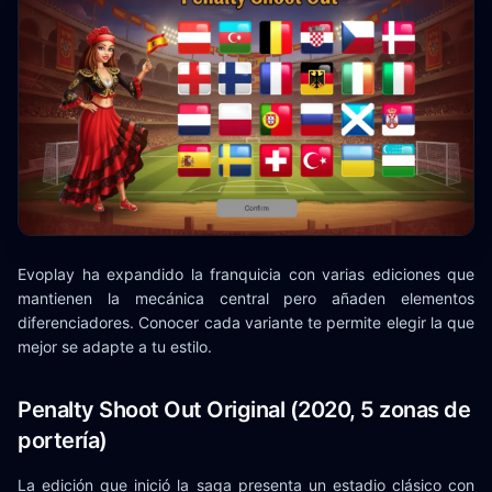
Evoplay ha expandido la franquicia con varias ediciones que
mantienen la mecánica central pero añaden elementos
diferenciadores. Conocer cada variante te permite elegir la que
mejor se adapte a tu estilo.
Penalty Shoot Out Original (2020, 5 zonas de
portería)
La edición que inició la saga presenta un estadio clásico con