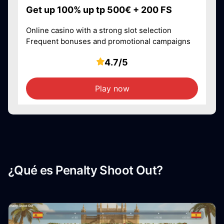
Get up 100% up tp 500€ + 200 FS
Online casino with a strong slot selection
Frequent bonuses and promotional campaigns
4.7/5
Play now
¿Qué es Penalty Shoot Out?