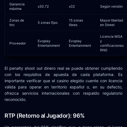
Ganancia
x30.72
x32
Según versión
máxima
Zonas de
15 zonas
Mayor libertad
5 zonas fijas
tiro
libres
en Street
Licencia MGA
Evoplay
Evoplay
y
Proveedor
Entertainment
Entertainment
certificaciones
RNG
El penalty shoot out dinero real se puede obtener cumpliendo
con los requisitos de apuesta de cada plataforma. Es
importante verificar que el casino elegido cuente con licencia
válida para operar en territorio español o, en su defecto,
ofrezca servicios internacionales con respaldo regulatorio
reconocido.
RTP (Retorno al Jugador): 96%