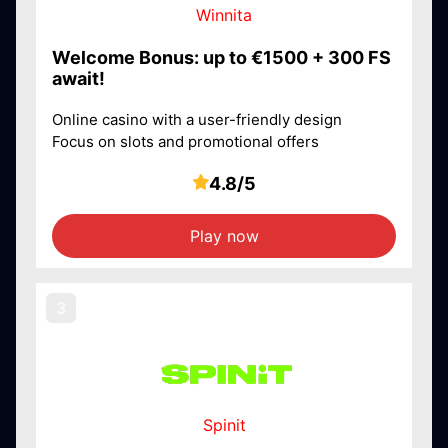
Winnita
Welcome Bonus: up to €1500 + 300 FS
await!
Online casino with a user-friendly design
Focus on slots and promotional offers
4.8/5
Play now
Spinit