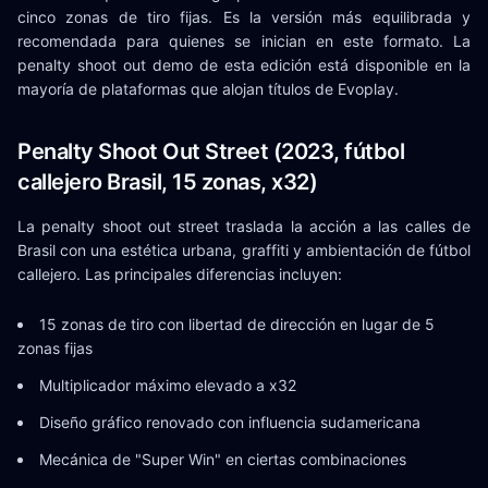
cinco zonas de tiro fijas. Es la versión más equilibrada y
recomendada para quienes se inician en este formato. La
penalty shoot out demo de esta edición está disponible en la
mayoría de plataformas que alojan títulos de Evoplay.
Penalty Shoot Out Street (2023, fútbol
callejero Brasil, 15 zonas, x32)
La penalty shoot out street traslada la acción a las calles de
Brasil con una estética urbana, graffiti y ambientación de fútbol
callejero. Las principales diferencias incluyen:
15 zonas de tiro con libertad de dirección en lugar de 5
zonas fijas
Multiplicador máximo elevado a x32
Diseño gráfico renovado con influencia sudamericana
Mecánica de "Super Win" en ciertas combinaciones