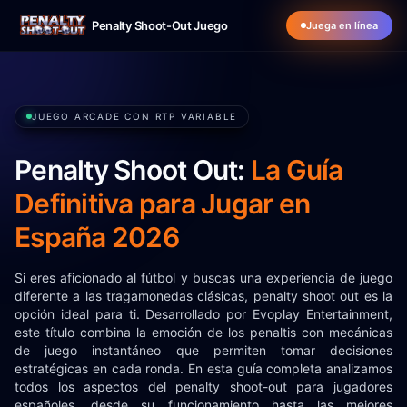
Penalty Shoot-Out Juego
Juega en línea
JUEGO ARCADE CON RTP VARIABLE
Penalty Shoot Out:
La Guía
Definitiva para Jugar en
España 2026
Si eres aficionado al fútbol y buscas una experiencia de juego
diferente a las tragamonedas clásicas, penalty shoot out es la
opción ideal para ti. Desarrollado por Evoplay Entertainment,
este título combina la emoción de los penaltis con mecánicas
de juego instantáneo que permiten tomar decisiones
estratégicas en cada ronda. En esta guía completa analizamos
todos los aspectos del penalty shoot-out para jugadores
españoles, desde su funcionamiento hasta las mejores