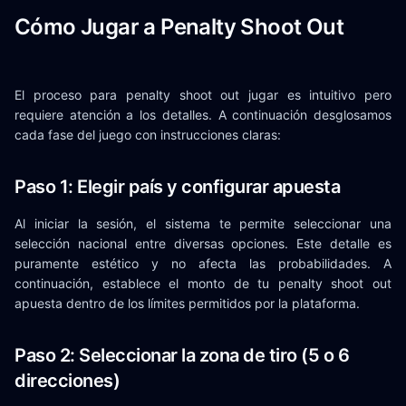
Cómo Jugar a Penalty Shoot Out
El proceso para penalty shoot out jugar es intuitivo pero
requiere atención a los detalles. A continuación desglosamos
cada fase del juego con instrucciones claras:
Paso 1: Elegir país y configurar apuesta
Al iniciar la sesión, el sistema te permite seleccionar una
selección nacional entre diversas opciones. Este detalle es
puramente estético y no afecta las probabilidades. A
continuación, establece el monto de tu penalty shoot out
apuesta dentro de los límites permitidos por la plataforma.
Paso 2: Seleccionar la zona de tiro (5 o 6
direcciones)