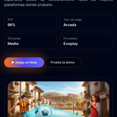
plataformas donde probarlo.
RTP
Tipo de juego
96%
Arcada
Dificultad
Proveedor
Medio
Evoplay
▶ Juega en línea
Prueba la demo