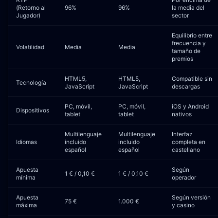
(Retorno al
96%
96%
la media del
Jugador)
sector
Equilibrio entre
frecuencia y
Volatilidad
Media
Media
tamaño de
premios
HTML5,
HTML5,
Compatible sin
Tecnología
JavaScript
JavaScript
descargas
PC, móvil,
PC, móvil,
iOS y Android
Dispositivos
tablet
tablet
nativos
Multilenguaje
Multilenguaje
Interfaz
Idiomas
incluido
incluido
completa en
español
español
castellano
Apuesta
Según
1 € / 0,10 €
1 € / 0,10 €
mínima
operador
Apuesta
Según versión
75 €
1.000 €
máxima
y casino