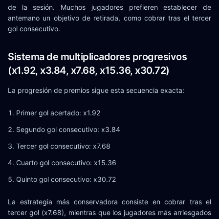
de la sesión. Muchos jugadores prefieren establecer de
antemano un objetivo de retirada, como cobrar tras el tercer
gol consecutivo.
Sistema de multiplicadores progresivos
(x1.92, x3.84, x7.68, x15.36, x30.72)
La progresión de premios sigue esta secuencia exacta:
Primer gol acertado: x1.92
Segundo gol consecutivo: x3.84
Tercer gol consecutivo: x7.68
Cuarto gol consecutivo: x15.36
Quinto gol consecutivo: x30.72
La estrategia más conservadora consiste en cobrar tras el
tercer gol (x7.68), mientras que los jugadores más arriesgados