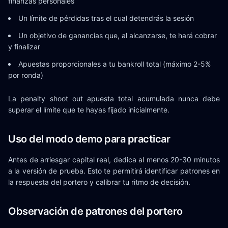
finanzas personales
Un límite de pérdidas tras el cual detendrás la sesión
Un objetivo de ganancias que, al alcanzarse, te hará cobrar
y finalizar
Apuestas proporcionales a tu bankroll total (máximo 2-5%
por ronda)
La penalty shoot out apuesta total acumulada nunca debe
superar el límite que te hayas fijado inicialmente.
Uso del modo demo para practicar
Antes de arriesgar capital real, dedica al menos 20-30 minutos
a la versión de prueba. Esto te permitirá identificar patrones en
la respuesta del portero y calibrar tu ritmo de decisión.
Observación de patrones del portero