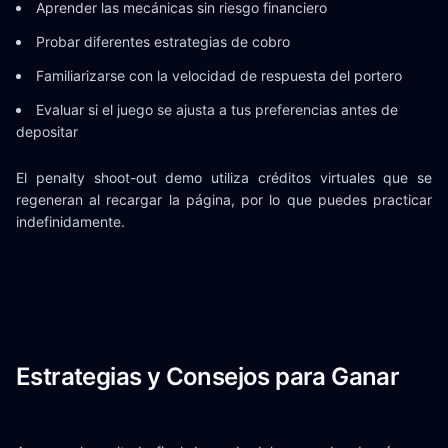
Aprender las mecánicas sin riesgo financiero
Probar diferentes estrategias de cobro
Familiarizarse con la velocidad de respuesta del portero
Evaluar si el juego se ajusta a tus preferencias antes de
depositar
El penalty shoot-out demo utiliza créditos virtuales que se
regeneran al recargar la página, por lo que puedes practicar
indefinidamente.
Estrategias y Consejos para Ganar