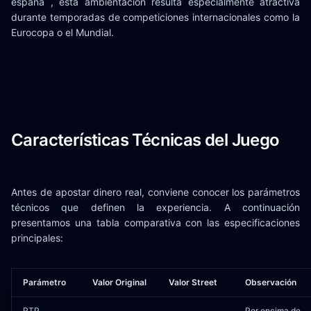
españa , esta ambientación resulta especialmente atractiva
durante temporadas de competiciones internacionales como la
Eurocopa o el Mundial.
Características Técnicas del Juego
Antes de apostar dinero real, conviene conocer los parámetros
técnicos que definen la experiencia. A continuación
presentamos una tabla comparativa con las especificaciones
principales:
Parámetro
Valor Original
Valor Street
Observación
RTP
Por encima de