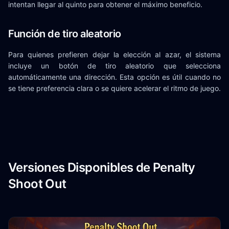
intentan llegar al quinto para obtener el máximo beneficio.
Función de tiro aleatorio
Para quienes prefieren dejar la elección al azar, el sistema
incluye un botón de tiro aleatorio que selecciona
automáticamente una dirección. Esta opción es útil cuando no
se tiene preferencia clara o se quiere acelerar el ritmo de juego.
Versiones Disponibles de Penalty
Shoot Out