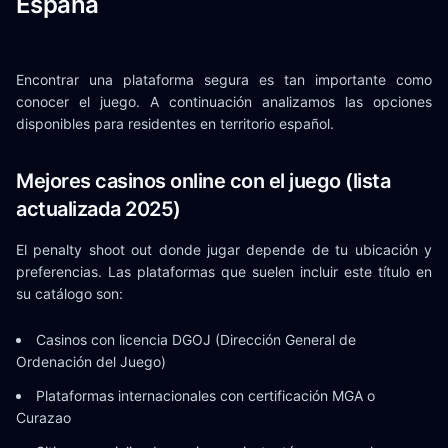
España
Encontrar una plataforma segura es tan importante como
conocer el juego. A continuación analizamos las opciones
disponibles para residentes en territorio español.
Mejores casinos online con el juego (lista
actualizada 2025)
El penalty shoot out donde jugar depende de tu ubicación y
preferencias. Las plataformas que suelen incluir este título en
su catálogo son:
Casinos con licencia DGOJ (Dirección General de
Ordenación del Juego)
Plataformas internacionales con certificación MGA o
Curazao