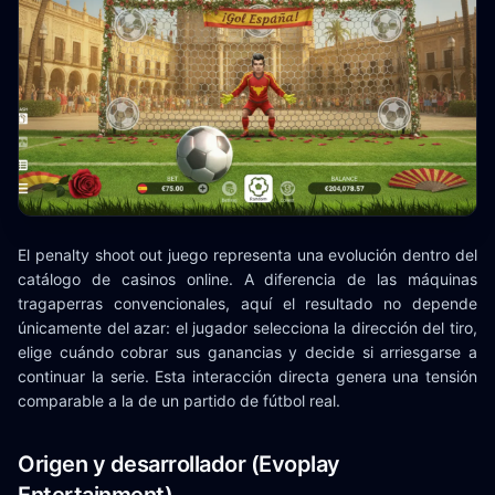
El penalty shoot out juego representa una evolución dentro del
catálogo de casinos online. A diferencia de las máquinas
tragaperras convencionales, aquí el resultado no depende
únicamente del azar: el jugador selecciona la dirección del tiro,
elige cuándo cobrar sus ganancias y decide si arriesgarse a
continuar la serie. Esta interacción directa genera una tensión
comparable a la de un partido de fútbol real.
Origen y desarrollador (Evoplay
Entertainment)