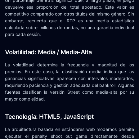
Un porcentaje del 96% significa que, a largo plazo, el juego
devuelve esa proporción del total apostado. Este valor es
competitivo comparado con otros títulos del mismo género. Sin
embargo, recuerda que el RTP es una media estadística
calculada sobre millones de rondas, no una garantía individual
para cada sesión.
Volatilidad: Media / Media-Alta
La volatilidad determina la frecuencia y magnitud de los
premios. En este caso, la clasificación media indica que las
ganancias significativas aparecen con intervalos moderados,
requiriendo paciencia y gestión adecuada del bankroll. Algunas
fuentes clasifican la versión Street como media-alta por su
mayor complejidad.
Tecnología: HTML5, JavaScript
La arquitectura basada en estándares web modernos permite
ejecutar el penalty shoot out game directamente desde