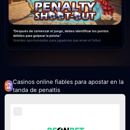
"Después de comenzar el juego, debes identificar los puntos
débiles para golpear la pelota."
Grandes oportunidades para jugadores que aman el fútbol
Casinos online fiables para apostar en la
🏆
tanda de penaltis