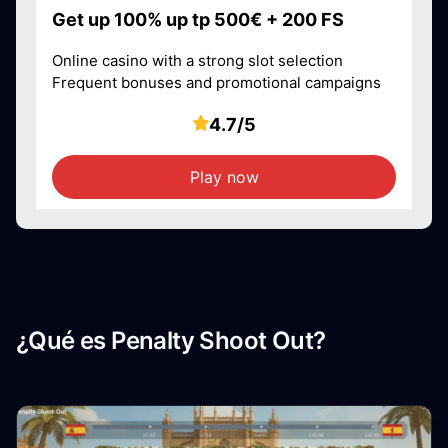
Get up 100% up tp 500€ + 200 FS
Online casino with a strong slot selection
Frequent bonuses and promotional campaigns
4.7/5
Play now
¿Qué es Penalty Shoot Out?