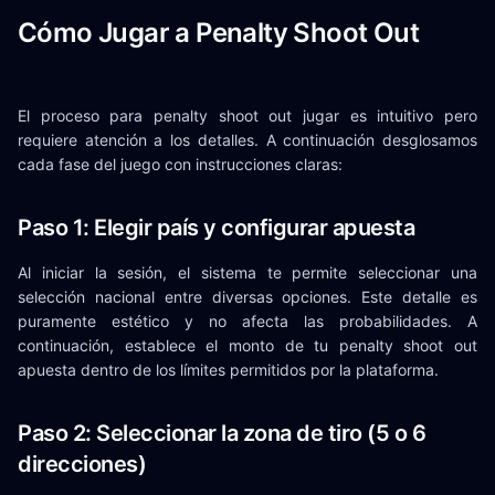
Cómo Jugar a Penalty Shoot Out
El proceso para penalty shoot out jugar es intuitivo pero
requiere atención a los detalles. A continuación desglosamos
cada fase del juego con instrucciones claras:
Paso 1: Elegir país y configurar apuesta
Al iniciar la sesión, el sistema te permite seleccionar una
selección nacional entre diversas opciones. Este detalle es
puramente estético y no afecta las probabilidades. A
continuación, establece el monto de tu penalty shoot out
apuesta dentro de los límites permitidos por la plataforma.
Paso 2: Seleccionar la zona de tiro (5 o 6
direcciones)