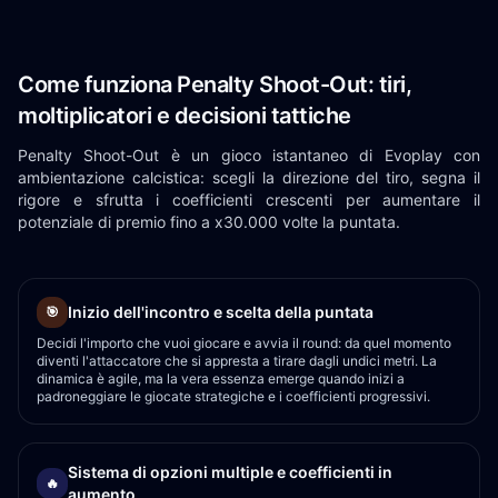
Come funziona Penalty Shoot-Out: tiri,
moltiplicatori e decisioni tattiche
Penalty Shoot-Out è un gioco istantaneo di Evoplay con
ambientazione calcistica: scegli la direzione del tiro, segna il
rigore e sfrutta i coefficienti crescenti per aumentare il
potenziale di premio fino a x30.000 volte la puntata.
Inizio dell'incontro e scelta della puntata
🎯
Decidi l'importo che vuoi giocare e avvia il round: da quel momento
diventi l'attaccatore che si appresta a tirare dagli undici metri. La
dinamica è agile, ma la vera essenza emerge quando inizi a
padroneggiare le giocate strategiche e i coefficienti progressivi.
Sistema di opzioni multiple e coefficienti in
🔥
aumento