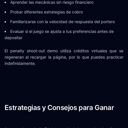
Aprender las mecánicas sin riesgo financiero
Probar diferentes estrategias de cobro
Familiarizarse con la velocidad de respuesta del portero
Evaluar si el juego se ajusta a tus preferencias antes de
depositar
El penalty shoot-out demo utiliza créditos virtuales que se
regeneran al recargar la página, por lo que puedes practicar
indefinidamente.
Estrategias y Consejos para Ganar