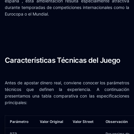
españa , esta ambientación resulta especialmente atractiva
durante temporadas de competiciones internacionales como la
Eurocopa o el Mundial.
Características Técnicas del Juego
Antes de apostar dinero real, conviene conocer los parámetros
técnicos que definen la experiencia. A continuación
presentamos una tabla comparativa con las especificaciones
principales:
Parámetro
Valor Original
Valor Street
Observación
RTP
Por encima de