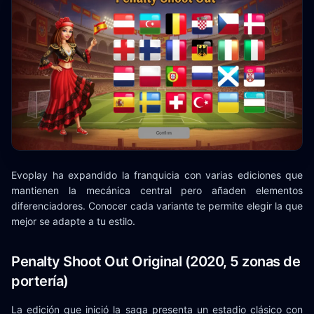
Evoplay ha expandido la franquicia con varias ediciones que
mantienen la mecánica central pero añaden elementos
diferenciadores. Conocer cada variante te permite elegir la que
mejor se adapte a tu estilo.
Penalty Shoot Out Original (2020, 5 zonas de
portería)
La edición que inició la saga presenta un estadio clásico con