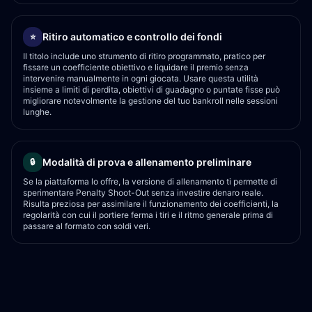
Ritiro automatico e controllo dei fondi
⭐
Il titolo include uno strumento di ritiro programmato, pratico per
fissare un coefficiente obiettivo e liquidare il premio senza
intervenire manualmente in ogni giocata. Usare questa utilità
insieme a limiti di perdita, obiettivi di guadagno o puntate fisse può
migliorare notevolmente la gestione del tuo bankroll nelle sessioni
lunghe.
Modalità di prova e allenamento preliminare
🔒
Se la piattaforma lo offre, la versione di allenamento ti permette di
sperimentare Penalty Shoot-Out senza investire denaro reale.
Risulta preziosa per assimilare il funzionamento dei coefficienti, la
regolarità con cui il portiere ferma i tiri e il ritmo generale prima di
passare al formato con soldi veri.