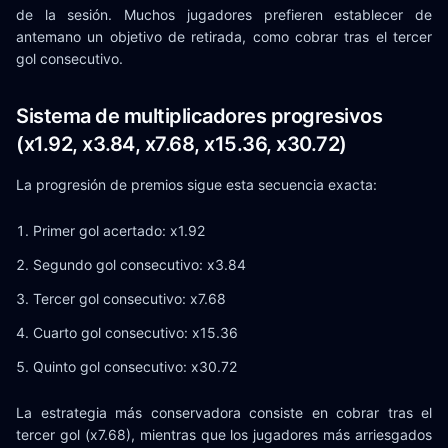
de la sesión. Muchos jugadores prefieren establecer de
antemano un objetivo de retirada, como cobrar tras el tercer
gol consecutivo.
Sistema de multiplicadores progresivos
(x1.92, x3.84, x7.68, x15.36, x30.72)
La progresión de premios sigue esta secuencia exacta:
Primer gol acertado: x1.92
Segundo gol consecutivo: x3.84
Tercer gol consecutivo: x7.68
Cuarto gol consecutivo: x15.36
Quinto gol consecutivo: x30.72
La estrategia más conservadora consiste en cobrar tras el
tercer gol (x7.68), mientras que los jugadores más arriesgados