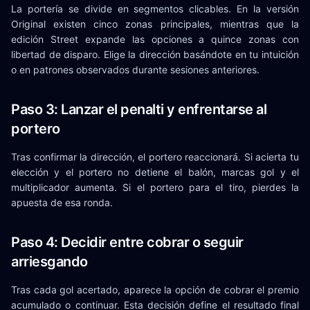
La portería se divide en segmentos clicables. En la versión
Original existen cinco zonas principales, mientras que la
edición Street expande las opciones a quince zonas con
libertad de disparo. Elige la dirección basándote en tu intuición
o en patrones observados durante sesiones anteriores.
Paso 3: Lanzar el penalti y enfrentarse al
portero
Tras confirmar la dirección, el portero reaccionará. Si acierta tu
elección y el portero no detiene el balón, marcas gol y el
multiplicador aumenta. Si el portero para el tiro, pierdes la
apuesta de esa ronda.
Paso 4: Decidir entre cobrar o seguir
arriesgando
Tras cada gol acertado, aparece la opción de cobrar el premio
acumulado o continuar. Esta decisión define el resultado final