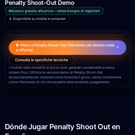
Penalty Shoot-Out Demo
Accesso gratuito alla prova – senza bisogno di registrarti
📱 Disponibile su mobile e computer
▶
▶ Gioca a Penalty Shoot-Out (Versione con denaro reale
↗
e offerte)
Consulta le specifiche tecniche
I risultati nella modalità di prova sono generati casualmente e senza
schemi fissi. Utilizza la versione demo di Penalty Shoot-Out
esclusivamente per imparare come funziona il gioco, senza considerarla
come riferimento di ciò che accadrà nella modalità a pagamento.
Dónde Jugar Penalty Shoot Out en