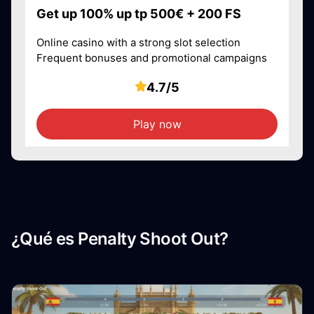
Get up 100% up tp 500€ + 200 FS
Online casino with a strong slot selection
Frequent bonuses and promotional campaigns
4.7/5
Play now
¿Qué es Penalty Shoot Out?