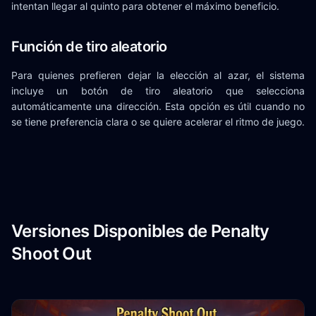
intentan llegar al quinto para obtener el máximo beneficio.
Función de tiro aleatorio
Para quienes prefieren dejar la elección al azar, el sistema
incluye un botón de tiro aleatorio que selecciona
automáticamente una dirección. Esta opción es útil cuando no
se tiene preferencia clara o se quiere acelerar el ritmo de juego.
Versiones Disponibles de Penalty
Shoot Out