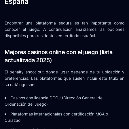
España
Encontrar una plataforma segura es tan importante como
conocer el juego. A continuación analizamos las opciones
disponibles para residentes en territorio español.
Mejores casinos online con el juego (lista
actualizada 2025)
El penalty shoot out donde jugar depende de tu ubicación y
preferencias. Las plataformas que suelen incluir este título en
su catálogo son:
Casinos con licencia DGOJ (Dirección General de
Ordenación del Juego)
Plataformas internacionales con certificación MGA o
Curazao