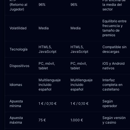
(Retorno al
96%
96%
la media del
Jugador)
sector
Equilibrio entre
frecuencia y
Volatilidad
Media
Media
tamaño de
premios
HTML5,
HTML5,
Compatible sin
Tecnología
JavaScript
JavaScript
descargas
PC, móvil,
PC, móvil,
iOS y Android
Dispositivos
tablet
tablet
nativos
Multilenguaje
Multilenguaje
Interfaz
Idiomas
incluido
incluido
completa en
español
español
castellano
Apuesta
Según
1 € / 0,10 €
1 € / 0,10 €
mínima
operador
Apuesta
Según versión
75 €
1.000 €
máxima
y casino