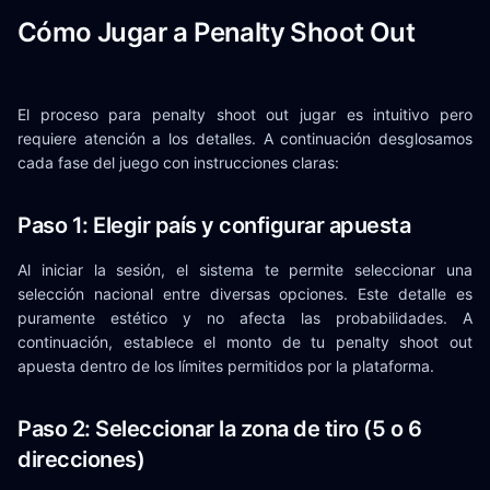
Cómo Jugar a Penalty Shoot Out
El proceso para penalty shoot out jugar es intuitivo pero
requiere atención a los detalles. A continuación desglosamos
cada fase del juego con instrucciones claras:
Paso 1: Elegir país y configurar apuesta
Al iniciar la sesión, el sistema te permite seleccionar una
selección nacional entre diversas opciones. Este detalle es
puramente estético y no afecta las probabilidades. A
continuación, establece el monto de tu penalty shoot out
apuesta dentro de los límites permitidos por la plataforma.
Paso 2: Seleccionar la zona de tiro (5 o 6
direcciones)