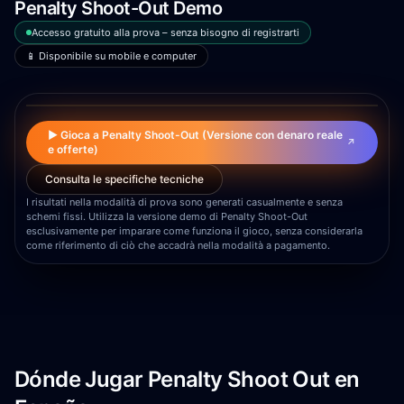
Penalty Shoot-Out Demo
Accesso gratuito alla prova – senza bisogno di registrarti
📱 Disponibile su mobile e computer
▶
▶ Gioca a Penalty Shoot-Out (Versione con denaro reale
↗
e offerte)
Consulta le specifiche tecniche
I risultati nella modalità di prova sono generati casualmente e senza
schemi fissi. Utilizza la versione demo di Penalty Shoot-Out
esclusivamente per imparare come funziona il gioco, senza considerarla
come riferimento di ciò che accadrà nella modalità a pagamento.
Dónde Jugar Penalty Shoot Out en