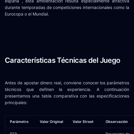
españa , esta ambientación resulta especialmente atractiva
durante temporadas de competiciones internacionales como la
Eurocopa o el Mundial.
Características Técnicas del Juego
Antes de apostar dinero real, conviene conocer los parámetros
técnicos que definen la experiencia. A continuación
presentamos una tabla comparativa con las especificaciones
principales:
Parámetro
Valor Original
Valor Street
Observación
RTP
Por encima de