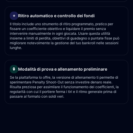
Ritiro automatico e controllo dei fondi
⭐
Il titolo include uno strumento di ritiro programmato, pratico per
fissare un coefficiente obiettivo e liquidare il premio senza
intervenire manualmente in ogni giocata. Usare questa utilità
insieme a limiti di perdita, obiettivi di guadagno o puntate fisse può
migliorare notevolmente la gestione del tuo bankroll nelle sessioni
lunghe.
Modalità di prova e allenamento preliminare
🔒
Se la piattaforma lo offre, la versione di allenamento ti permette di
sperimentare Penalty Shoot-Out senza investire denaro reale.
Risulta preziosa per assimilare il funzionamento dei coefficienti, la
regolarità con cui il portiere ferma i tiri e il ritmo generale prima di
passare al formato con soldi veri.