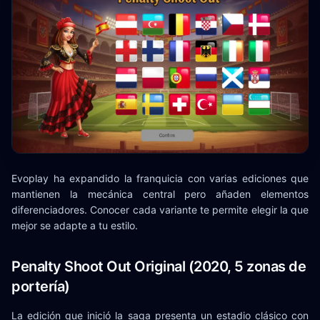
Evoplay ha expandido la franquicia con varias ediciones que
mantienen la mecánica central pero añaden elementos
diferenciadores. Conocer cada variante te permite elegir la que
mejor se adapte a tu estilo.
Penalty Shoot Out Original (2020, 5 zonas de
portería)
La edición que inició la saga presenta un estadio clásico con