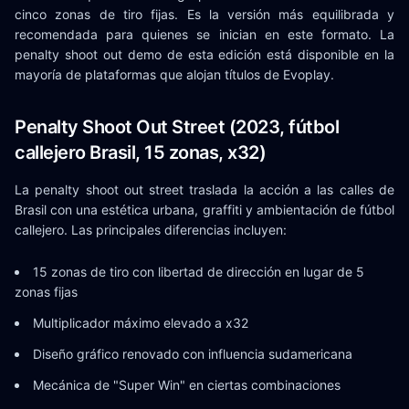
cinco zonas de tiro fijas. Es la versión más equilibrada y
recomendada para quienes se inician en este formato. La
penalty shoot out demo de esta edición está disponible en la
mayoría de plataformas que alojan títulos de Evoplay.
Penalty Shoot Out Street (2023, fútbol
callejero Brasil, 15 zonas, x32)
La penalty shoot out street traslada la acción a las calles de
Brasil con una estética urbana, graffiti y ambientación de fútbol
callejero. Las principales diferencias incluyen:
15 zonas de tiro con libertad de dirección en lugar de 5
zonas fijas
Multiplicador máximo elevado a x32
Diseño gráfico renovado con influencia sudamericana
Mecánica de "Super Win" en ciertas combinaciones