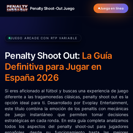
Penalty Shoot-Out Juego
Juega en línea
JUEGO ARCADE CON RTP VARIABLE
Penalty Shoot Out:
La Guía
Definitiva para Jugar en
España 2026
Si eres aficionado al fútbol y buscas una experiencia de juego
diferente a las tragamonedas clásicas, penalty shoot out es la
opción ideal para ti. Desarrollado por Evoplay Entertainment,
este título combina la emoción de los penaltis con mecánicas
de juego instantáneo que permiten tomar decisiones
estratégicas en cada ronda. En esta guía completa analizamos
todos los aspectos del penalty shoot-out para jugadores
españoles, desde su funcionamiento hasta las mejores