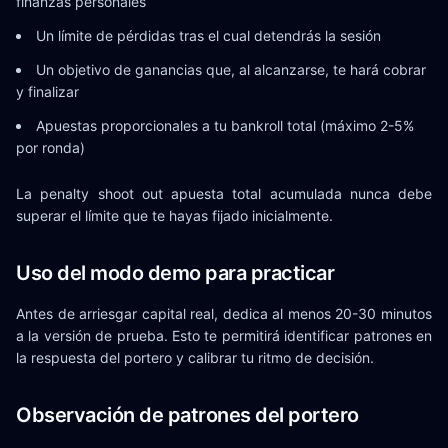
finanzas personales
Un límite de pérdidas tras el cual detendrás la sesión
Un objetivo de ganancias que, al alcanzarse, te hará cobrar
y finalizar
Apuestas proporcionales a tu bankroll total (máximo 2-5%
por ronda)
La penalty shoot out apuesta total acumulada nunca debe
superar el límite que te hayas fijado inicialmente.
Uso del modo demo para practicar
Antes de arriesgar capital real, dedica al menos 20-30 minutos
a la versión de prueba. Esto te permitirá identificar patrones en
la respuesta del portero y calibrar tu ritmo de decisión.
Observación de patrones del portero