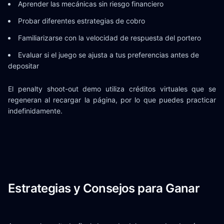
Aprender las mecánicas sin riesgo financiero
Probar diferentes estrategias de cobro
Familiarizarse con la velocidad de respuesta del portero
Evaluar si el juego se ajusta a tus preferencias antes de
depositar
El penalty shoot-out demo utiliza créditos virtuales que se
regeneran al recargar la página, por lo que puedes practicar
indefinidamente.
Estrategias y Consejos para Ganar