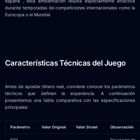
españa , esta ambientación resulta especialmente atractiva
durante temporadas de competiciones internacionales como la
Eurocopa o el Mundial.
Características Técnicas del Juego
Antes de apostar dinero real, conviene conocer los parámetros
técnicos que definen la experiencia. A continuación
presentamos una tabla comparativa con las especificaciones
principales:
Parámetro
Valor Original
Valor Street
Observación
RTP
Por encima de