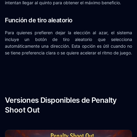
intentan llegar al quinto para obtener el máximo beneficio.
Función de tiro aleatorio
Para quienes prefieren dejar la elección al azar, el sistema
incluye un botón de tiro aleatorio que selecciona
automáticamente una dirección. Esta opción es útil cuando no
se tiene preferencia clara o se quiere acelerar el ritmo de juego.
Versiones Disponibles de Penalty
Shoot Out