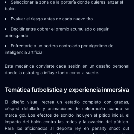
Seleccionar la zona de la portería donde quieres lanzar el
balón
Evaluar el riesgo antes de cada nuevo tiro
Decidir entre cobrar el premio acumulado o seguir
arriesgando
Enfrentarte a un portero controlado por algoritmo de
inteligencia artificial
Esta mecánica convierte cada sesión en un desafío personal
donde la estrategia influye tanto como la suerte.
Temática futbolística y experiencia inmersiva
El diseño visual recrea un estadio completo con gradas,
césped detallado y animaciones de celebración cuando se
marca gol. Los efectos de sonido incluyen el pitido inicial, el
impacto del balón contra las redes y la ovación del público.
Para los aficionados al deporte rey en penalty shoot out