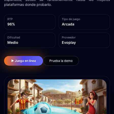
plataformas donde probarlo.
RTP
Tipo de juego
96%
Arcada
Dificultad
Proveedor
Medio
Evoplay
▶ Juega en línea
Prueba la demo