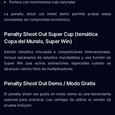
Portero con movimientos más naturales
La penalty shoot out street demo permite probar estas
novedades sin compromiso económico.
Penalty Shoot Out Super Cup (temática
Copa del Mundo, Super Win)
Edición temática vinculada a competiciones internacionales.
Incluye escenarios de estadios mundialistas y una función de
Super Win que activa animaciones especiales cuando se
alcanzan ciertos hitos de multiplicadores.
Penalty Shoot Out Demo / Modo Gratis
El penalty shoot out gratis en modo demo es una herramienta
esencial para practicar. Las ventajas de utilizar la versión de
prueba incluyen: