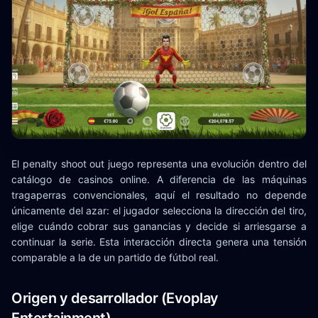
El penalty shoot out juego representa una evolución dentro del
catálogo de casinos online. A diferencia de las máquinas
tragaperras convencionales, aquí el resultado no depende
únicamente del azar: el jugador selecciona la dirección del tiro,
elige cuándo cobrar sus ganancias y decide si arriesgarse a
continuar la serie. Esta interacción directa genera una tensión
comparable a la de un partido de fútbol real.
Origen y desarrollador (Evoplay
Entertainment)