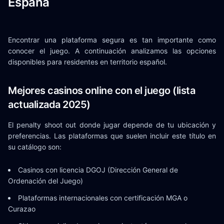
España
Encontrar una plataforma segura es tan importante como
conocer el juego. A continuación analizamos las opciones
disponibles para residentes en territorio español.
Mejores casinos online con el juego (lista
actualizada 2025)
El penalty shoot out donde jugar depende de tu ubicación y
preferencias. Las plataformas que suelen incluir este título en
su catálogo son:
Casinos con licencia DGOJ (Dirección General de
Ordenación del Juego)
Plataformas internacionales con certificación MGA o
Curazao