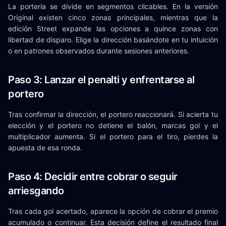
La portería se divide en segmentos clicables. En la versión
Original existen cinco zonas principales, mientras que la
edición Street expande las opciones a quince zonas con
libertad de disparo. Elige la dirección basándote en tu intuición
o en patrones observados durante sesiones anteriores.
Paso 3: Lanzar el penalti y enfrentarse al
portero
Tras confirmar la dirección, el portero reaccionará. Si acierta tu
elección y el portero no detiene el balón, marcas gol y el
multiplicador aumenta. Si el portero para el tiro, pierdes la
apuesta de esa ronda.
Paso 4: Decidir entre cobrar o seguir
arriesgando
Tras cada gol acertado, aparece la opción de cobrar el premio
acumulado o continuar. Esta decisión define el resultado final