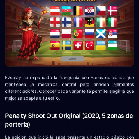
Evoplay ha expandido la franquicia con varias ediciones que
mantienen la mecánica central pero añaden elementos
diferenciadores. Conocer cada variante te permite elegir la que
mejor se adapte a tu estilo.
Penalty Shoot Out Original (2020, 5 zonas de
portería)
La edición que inició la saga presenta un estadio clásico con