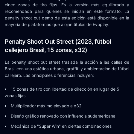
cinco zonas de tiro fijas. Es la versión más equilibrada y
recomendada para quienes se inician en este formato. La
penalty shoot out demo de esta edición está disponible en la
mayoría de plataformas que alojan títulos de Evoplay.
Penalty Shoot Out Street (2023, fútbol
callejero Brasil, 15 zonas, x32)
La penalty shoot out street traslada la acción a las calles de
Brasil con una estética urbana, graffiti y ambientación de fútbol
callejero. Las principales diferencias incluyen:
15 zonas de tiro con libertad de dirección en lugar de 5
zonas fijas
Multiplicador máximo elevado a x32
Diseño gráfico renovado con influencia sudamericana
Mecánica de "Super Win" en ciertas combinaciones