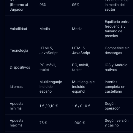
(Retorno al
96%
96%
la media del
Jugador)
sector
Equilibrio entre
frecuencia y
Volatilidad
Media
Media
tamaño de
premios
HTML5,
HTML5,
Compatible sin
Tecnología
JavaScript
JavaScript
descargas
PC, móvil,
PC, móvil,
iOS y Android
Dispositivos
tablet
tablet
nativos
Multilenguaje
Multilenguaje
Interfaz
Idiomas
incluido
incluido
completa en
español
español
castellano
Apuesta
Según
1 € / 0,10 €
1 € / 0,10 €
mínima
operador
Apuesta
Según versión
75 €
1.000 €
máxima
y casino