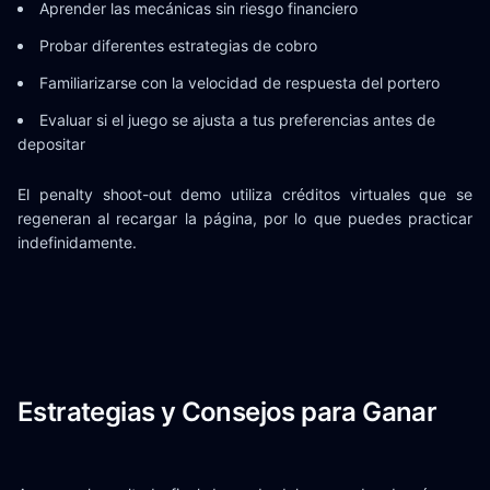
Aprender las mecánicas sin riesgo financiero
Probar diferentes estrategias de cobro
Familiarizarse con la velocidad de respuesta del portero
Evaluar si el juego se ajusta a tus preferencias antes de
depositar
El penalty shoot-out demo utiliza créditos virtuales que se
regeneran al recargar la página, por lo que puedes practicar
indefinidamente.
Estrategias y Consejos para Ganar