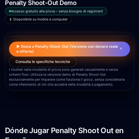
Penalty Shoot-Out Demo
Accesso gratuito alla prova – senza bisogno di registrarti
📱 Disponibile su mobile e computer
▶
▶ Gioca a Penalty Shoot-Out (Versione con denaro reale
↗
e offerte)
Consulta le specifiche tecniche
I risultati nella modalità di prova sono generati casualmente e senza
schemi fissi. Utilizza la versione demo di Penalty Shoot-Out
esclusivamente per imparare come funziona il gioco, senza considerarla
come riferimento di ciò che accadrà nella modalità a pagamento.
Dónde Jugar Penalty Shoot Out en