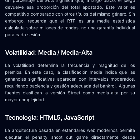
Un porcentaje del 96% significa que, a largo plazo, el juego
devuelve esa proporción del total apostado. Este valor es
competitivo comparado con otros títulos del mismo género. Sin
embargo, recuerda que el RTP es una media estadística
calculada sobre millones de rondas, no una garantía individual
para cada sesión.
Volatilidad: Media / Media-Alta
La volatilidad determina la frecuencia y magnitud de los
premios. En este caso, la clasificación media indica que las
ganancias significativas aparecen con intervalos moderados,
requiriendo paciencia y gestión adecuada del bankroll. Algunas
fuentes clasifican la versión Street como media-alta por su
mayor complejidad.
Tecnología: HTML5, JavaScript
La arquitectura basada en estándares web modernos permite
ejecutar el penalty shoot out game directamente desde