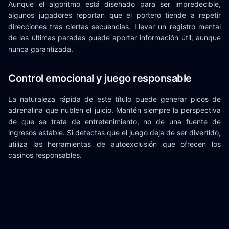
Aunque el algoritmo está diseñado para ser impredecible,
algunos jugadores reportan que el portero tiende a repetir
direcciones tras ciertas secuencias. Llevar un registro mental
de las últimas paradas puede aportar información útil, aunque
nunca garantizada.
Control emocional y juego responsable
La naturaleza rápida de este título puede generar picos de
adrenalina que nublen el juicio. Mantén siempre la perspectiva
de que se trata de entretenimiento, no de una fuente de
ingresos estable. Si detectas que el juego deja de ser divertido,
utiliza las herramientas de autoexclusión que ofrecen los
casinos responsables.