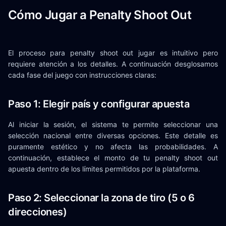
Cómo Jugar a Penalty Shoot Out
El proceso para penalty shoot out jugar es intuitivo pero
requiere atención a los detalles. A continuación desglosamos
cada fase del juego con instrucciones claras:
Paso 1: Elegir país y configurar apuesta
Al iniciar la sesión, el sistema te permite seleccionar una
selección nacional entre diversas opciones. Este detalle es
puramente estético y no afecta las probabilidades. A
continuación, establece el monto de tu penalty shoot out
apuesta dentro de los límites permitidos por la plataforma.
Paso 2: Seleccionar la zona de tiro (5 o 6
direcciones)