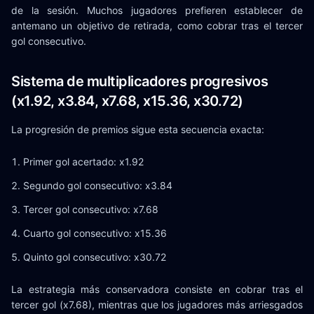
de la sesión. Muchos jugadores prefieren establecer de
antemano un objetivo de retirada, como cobrar tras el tercer
gol consecutivo.
Sistema de multiplicadores progresivos
(x1.92, x3.84, x7.68, x15.36, x30.72)
La progresión de premios sigue esta secuencia exacta:
Primer gol acertado: x1.92
Segundo gol consecutivo: x3.84
Tercer gol consecutivo: x7.68
Cuarto gol consecutivo: x15.36
Quinto gol consecutivo: x30.72
La estrategia más conservadora consiste en cobrar tras el
tercer gol (x7.68), mientras que los jugadores más arriesgados