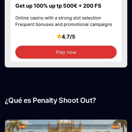
Get up 100% up tp 500€ + 200 FS
Online casino with a strong slot selection
Frequent bonuses and promotional campaigns
4.7/5
Play now
¿Qué es Penalty Shoot Out?