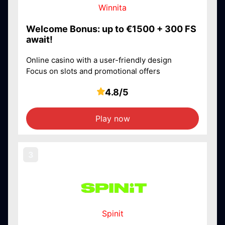
Winnita
Welcome Bonus: up to €1500 + 300 FS
await!
Online casino with a user-friendly design
Focus on slots and promotional offers
4.8/5
Play now
Spinit