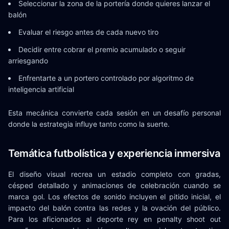
Seleccionar la zona de la portería donde quieres lanzar el
balón
Evaluar el riesgo antes de cada nuevo tiro
Decidir entre cobrar el premio acumulado o seguir
arriesgando
Enfrentarte a un portero controlado por algoritmo de
inteligencia artificial
Esta mecánica convierte cada sesión en un desafío personal
donde la estrategia influye tanto como la suerte.
Temática futbolística y experiencia inmersiva
El diseño visual recrea un estadio completo con gradas,
césped detallado y animaciones de celebración cuando se
marca gol. Los efectos de sonido incluyen el pitido inicial, el
impacto del balón contra las redes y la ovación del público.
Para los aficionados al deporte rey en penalty shoot out