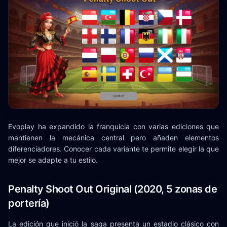
Evoplay ha expandido la franquicia con varias ediciones que
mantienen la mecánica central pero añaden elementos
diferenciadores. Conocer cada variante te permite elegir la que
mejor se adapte a tu estilo.
Penalty Shoot Out Original (2020, 5 zonas de
portería)
La edición que inició la saga presenta un estadio clásico con