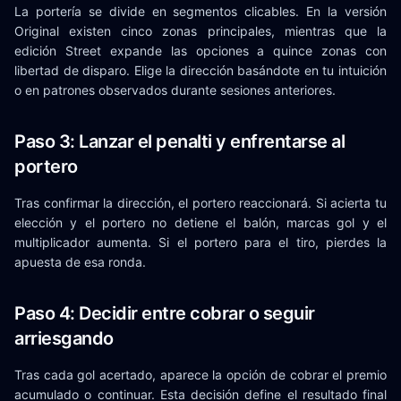
La portería se divide en segmentos clicables. En la versión
Original existen cinco zonas principales, mientras que la
edición Street expande las opciones a quince zonas con
libertad de disparo. Elige la dirección basándote en tu intuición
o en patrones observados durante sesiones anteriores.
Paso 3: Lanzar el penalti y enfrentarse al
portero
Tras confirmar la dirección, el portero reaccionará. Si acierta tu
elección y el portero no detiene el balón, marcas gol y el
multiplicador aumenta. Si el portero para el tiro, pierdes la
apuesta de esa ronda.
Paso 4: Decidir entre cobrar o seguir
arriesgando
Tras cada gol acertado, aparece la opción de cobrar el premio
acumulado o continuar. Esta decisión define el resultado final