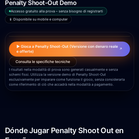
Penalty Shoot-Out Demo
Accesso gratuito alla prova – senza bisogno di registrarti
📱 Disponibile su mobile e computer
▶
▶ Gioca a Penalty Shoot-Out (Versione con denaro reale
↗
e offerte)
Consulta le specifiche tecniche
I risultati nella modalità di prova sono generati casualmente e senza
schemi fissi. Utilizza la versione demo di Penalty Shoot-Out
esclusivamente per imparare come funziona il gioco, senza considerarla
come riferimento di ciò che accadrà nella modalità a pagamento.
Dónde Jugar Penalty Shoot Out en