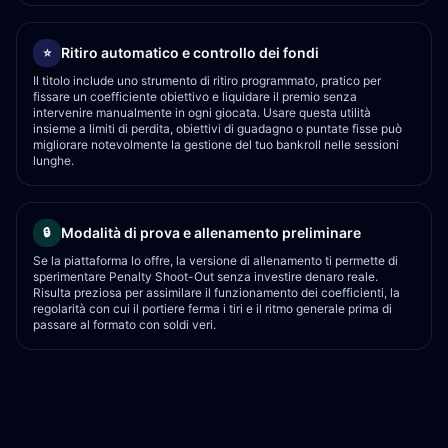
Ritiro automatico e controllo dei fondi
⭐
Il titolo include uno strumento di ritiro programmato, pratico per
fissare un coefficiente obiettivo e liquidare il premio senza
intervenire manualmente in ogni giocata. Usare questa utilità
insieme a limiti di perdita, obiettivi di guadagno o puntate fisse può
migliorare notevolmente la gestione del tuo bankroll nelle sessioni
lunghe.
Modalità di prova e allenamento preliminare
🔒
Se la piattaforma lo offre, la versione di allenamento ti permette di
sperimentare Penalty Shoot-Out senza investire denaro reale.
Risulta preziosa per assimilare il funzionamento dei coefficienti, la
regolarità con cui il portiere ferma i tiri e il ritmo generale prima di
passare al formato con soldi veri.