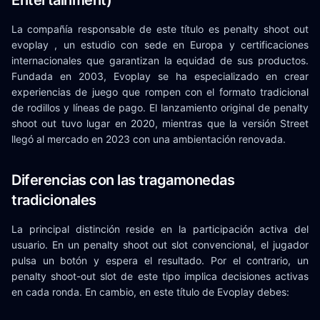
La compañía responsable de este título es penalty shoot out
evoplay , un estudio con sede en Europa y certificaciones
internacionales que garantizan la equidad de sus productos.
Fundada en 2003, Evoplay se ha especializado en crear
experiencias de juego que rompen con el formato tradicional
de rodillos y líneas de pago. El lanzamiento original de penalty
shoot out tuvo lugar en 2020, mientras que la versión Street
llegó al mercado en 2023 con una ambientación renovada.
Diferencias con las tragamonedas
tradicionales
La principal distinción reside en la participación activa del
usuario. En un penalty shoot out slot convencional, el jugador
pulsa un botón y espera el resultado. Por el contrario, un
penalty shoot-out slot de este tipo implica decisiones activas
en cada ronda. En cambio, en este título de Evoplay debes: