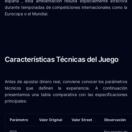
españa , esta ambientación resulta especialmente atractiva
durante temporadas de competiciones internacionales como la
Eurocopa o el Mundial.
Características Técnicas del Juego
Antes de apostar dinero real, conviene conocer los parámetros
técnicos que definen la experiencia. A continuación
presentamos una tabla comparativa con las especificaciones
principales:
Parámetro
Valor Original
Valor Street
Observación
RTP
Por encima de