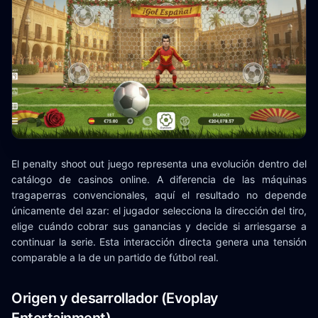
El penalty shoot out juego representa una evolución dentro del
catálogo de casinos online. A diferencia de las máquinas
tragaperras convencionales, aquí el resultado no depende
únicamente del azar: el jugador selecciona la dirección del tiro,
elige cuándo cobrar sus ganancias y decide si arriesgarse a
continuar la serie. Esta interacción directa genera una tensión
comparable a la de un partido de fútbol real.
Origen y desarrollador (Evoplay
Entertainment)