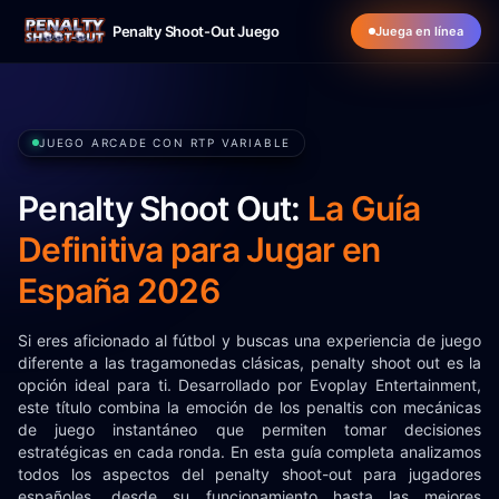
Penalty Shoot-Out Juego
Juega en línea
JUEGO ARCADE CON RTP VARIABLE
Penalty Shoot Out:
La Guía
Definitiva para Jugar en
España 2026
Si eres aficionado al fútbol y buscas una experiencia de juego
diferente a las tragamonedas clásicas, penalty shoot out es la
opción ideal para ti. Desarrollado por Evoplay Entertainment,
este título combina la emoción de los penaltis con mecánicas
de juego instantáneo que permiten tomar decisiones
estratégicas en cada ronda. En esta guía completa analizamos
todos los aspectos del penalty shoot-out para jugadores
españoles, desde su funcionamiento hasta las mejores