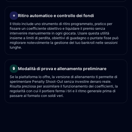
Ritiro automatico e controllo dei fondi
⭐
Il titolo include uno strumento di ritiro programmato, pratico per
fissare un coefficiente obiettivo e liquidare il premio senza
intervenire manualmente in ogni giocata. Usare questa utilità
insieme a limiti di perdita, obiettivi di guadagno o puntate fisse può
migliorare notevolmente la gestione del tuo bankroll nelle sessioni
lunghe.
Modalità di prova e allenamento preliminare
🔒
Se la piattaforma lo offre, la versione di allenamento ti permette di
sperimentare Penalty Shoot-Out senza investire denaro reale.
Risulta preziosa per assimilare il funzionamento dei coefficienti, la
regolarità con cui il portiere ferma i tiri e il ritmo generale prima di
passare al formato con soldi veri.