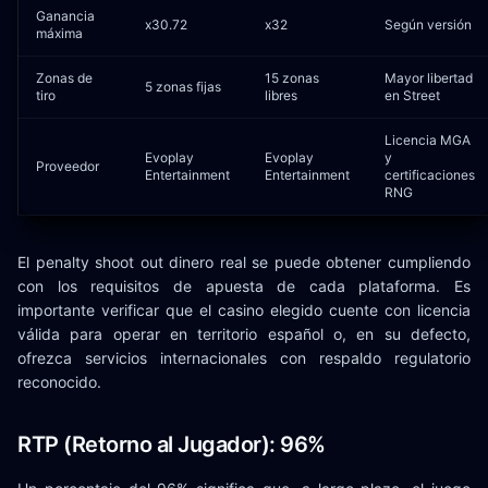
Ganancia
x30.72
x32
Según versión
máxima
Zonas de
15 zonas
Mayor libertad
5 zonas fijas
tiro
libres
en Street
Licencia MGA
Evoplay
Evoplay
y
Proveedor
Entertainment
Entertainment
certificaciones
RNG
El penalty shoot out dinero real se puede obtener cumpliendo
con los requisitos de apuesta de cada plataforma. Es
importante verificar que el casino elegido cuente con licencia
válida para operar en territorio español o, en su defecto,
ofrezca servicios internacionales con respaldo regulatorio
reconocido.
RTP (Retorno al Jugador): 96%