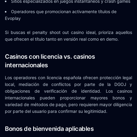
Sitios especializados en juegos instantáneos y crash games
Operadores que promocionan activamente títulos de
Evoplay
Si buscas el penalty shoot out casino ideal, prioriza aquellos
que ofrecen el título tanto en versión real como en demo.
Casinos con licencia vs. casinos
internacionales
Los operadores con licencia española ofrecen protección legal
local, mediación de conflictos por parte de la DGOJ y
obligaciones de verificación de identidad. Los casinos
internacionales pueden proporcionar mayores bonos y
variedad de métodos de pago, pero requieren mayor diligencia
por parte del usuario para confirmar su legitimidad.
Bonos de bienvenida aplicables