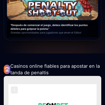
"Después de comenzar el juego, debes identificar los puntos
débiles para golpear la pelota."
Grandes oportunidades para jugadores que aman el fútbol
Casinos online fiables para apostar en la
🏆
tanda de penaltis