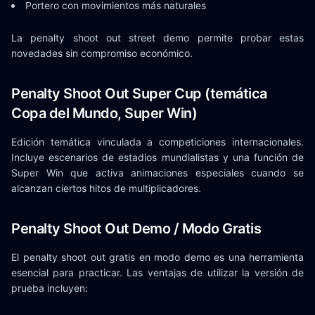
Portero con movimientos más naturales
La penalty shoot out street demo permite probar estas
novedades sin compromiso económico.
Penalty Shoot Out Super Cup (temática
Copa del Mundo, Super Win)
Edición temática vinculada a competiciones internacionales.
Incluye escenarios de estadios mundialistas y una función de
Super Win que activa animaciones especiales cuando se
alcanzan ciertos hitos de multiplicadores.
Penalty Shoot Out Demo / Modo Gratis
El penalty shoot out gratis en modo demo es una herramienta
esencial para practicar. Las ventajas de utilizar la versión de
prueba incluyen: