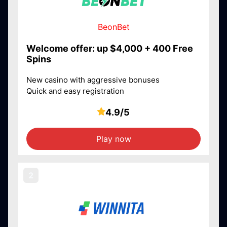
BeonBet
Welcome offer: up $4,000 + 400 Free
Spins
New casino with aggressive bonuses
Quick and easy registration
4.9/5
Play now