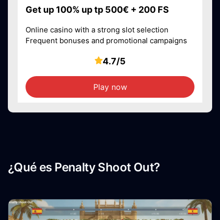
Get up 100% up tp 500€ + 200 FS
Online casino with a strong slot selection
Frequent bonuses and promotional campaigns
4.7/5
Play now
¿Qué es Penalty Shoot Out?