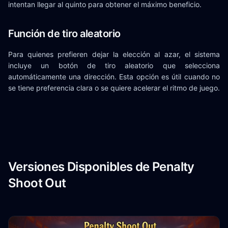
intentan llegar al quinto para obtener el máximo beneficio.
Función de tiro aleatorio
Para quienes prefieren dejar la elección al azar, el sistema
incluye un botón de tiro aleatorio que selecciona
automáticamente una dirección. Esta opción es útil cuando no
se tiene preferencia clara o se quiere acelerar el ritmo de juego.
Versiones Disponibles de Penalty
Shoot Out