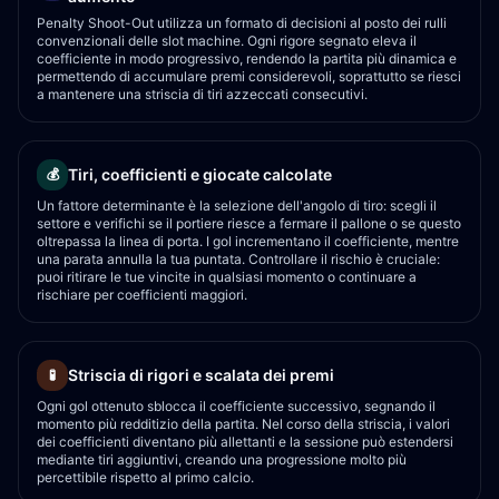
Penalty Shoot-Out utilizza un formato di decisioni al posto dei rulli
convenzionali delle slot machine. Ogni rigore segnato eleva il
coefficiente in modo progressivo, rendendo la partita più dinamica e
permettendo di accumulare premi considerevoli, soprattutto se riesci
a mantenere una striscia di tiri azzeccati consecutivi.
Tiri, coefficienti e giocate calcolate
💰
Un fattore determinante è la selezione dell'angolo di tiro: scegli il
settore e verifichi se il portiere riesce a fermare il pallone o se questo
oltrepassa la linea di porta. I gol incrementano il coefficiente, mentre
una parata annulla la tua puntata. Controllare il rischio è cruciale:
puoi ritirare le tue vincite in qualsiasi momento o continuare a
rischiare per coefficienti maggiori.
Striscia di rigori e scalata dei premi
🧪
Ogni gol ottenuto sblocca il coefficiente successivo, segnando il
momento più redditizio della partita. Nel corso della striscia, i valori
dei coefficienti diventano più allettanti e la sessione può estendersi
mediante tiri aggiuntivi, creando una progressione molto più
percettibile rispetto al primo calcio.