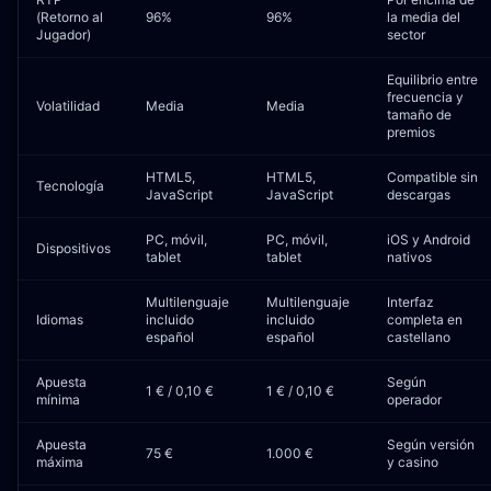
(Retorno al
96%
96%
la media del
Jugador)
sector
Equilibrio entre
frecuencia y
Volatilidad
Media
Media
tamaño de
premios
HTML5,
HTML5,
Compatible sin
Tecnología
JavaScript
JavaScript
descargas
PC, móvil,
PC, móvil,
iOS y Android
Dispositivos
tablet
tablet
nativos
Multilenguaje
Multilenguaje
Interfaz
Idiomas
incluido
incluido
completa en
español
español
castellano
Apuesta
Según
1 € / 0,10 €
1 € / 0,10 €
mínima
operador
Apuesta
Según versión
75 €
1.000 €
máxima
y casino