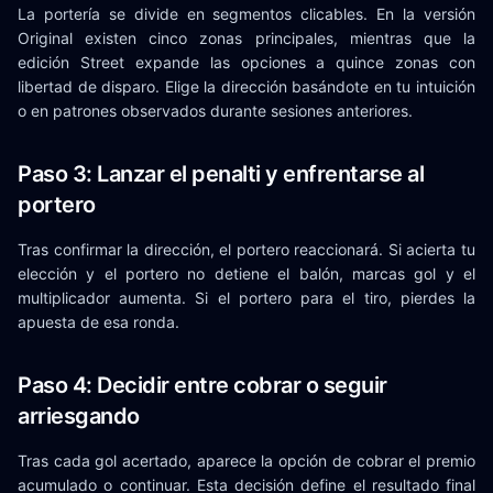
La portería se divide en segmentos clicables. En la versión
Original existen cinco zonas principales, mientras que la
edición Street expande las opciones a quince zonas con
libertad de disparo. Elige la dirección basándote en tu intuición
o en patrones observados durante sesiones anteriores.
Paso 3: Lanzar el penalti y enfrentarse al
portero
Tras confirmar la dirección, el portero reaccionará. Si acierta tu
elección y el portero no detiene el balón, marcas gol y el
multiplicador aumenta. Si el portero para el tiro, pierdes la
apuesta de esa ronda.
Paso 4: Decidir entre cobrar o seguir
arriesgando
Tras cada gol acertado, aparece la opción de cobrar el premio
acumulado o continuar. Esta decisión define el resultado final