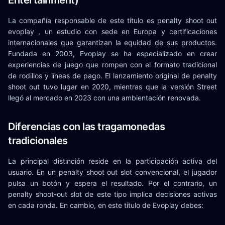
La compañía responsable de este título es penalty shoot out
evoplay , un estudio con sede en Europa y certificaciones
internacionales que garantizan la equidad de sus productos.
Fundada en 2003, Evoplay se ha especializado en crear
experiencias de juego que rompen con el formato tradicional
de rodillos y líneas de pago. El lanzamiento original de penalty
shoot out tuvo lugar en 2020, mientras que la versión Street
llegó al mercado en 2023 con una ambientación renovada.
Diferencias con las tragamonedas
tradicionales
La principal distinción reside en la participación activa del
usuario. En un penalty shoot out slot convencional, el jugador
pulsa un botón y espera el resultado. Por el contrario, un
penalty shoot-out slot de este tipo implica decisiones activas
en cada ronda. En cambio, en este título de Evoplay debes: