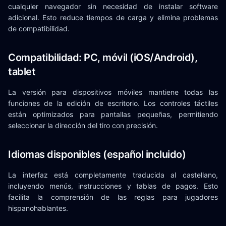
cualquier navegador sin necesidad de instalar software
adicional. Esto reduce tiempos de carga y elimina problemas
de compatibilidad.
Compatibilidad: PC, móvil (iOS/Android),
tablet
La versión para dispositivos móviles mantiene todas las
funciones de la edición de escritorio. Los controles táctiles
están optimizados para pantallas pequeñas, permitiendo
seleccionar la dirección del tiro con precisión.
Idiomas disponibles (español incluido)
La interfaz está completamente traducida al castellano,
incluyendo menús, instrucciones y tablas de pagos. Esto
facilita la comprensión de las reglas para jugadores
hispanohablantes.