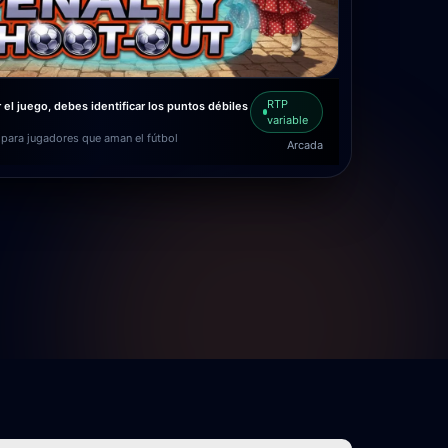
RTP
l juego, debes identificar los puntos débiles
variable
para jugadores que aman el fútbol
Arcada