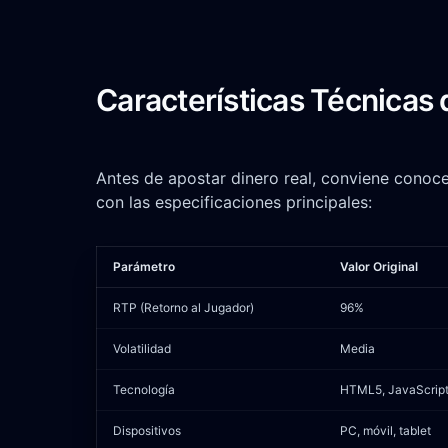
Características Técnicas 
Antes de apostar dinero real, conviene conoc
con las especificaciones principales:
Parámetro
Valor Original
RTP (Retorno al Jugador)
96%
Volatilidad
Media
Tecnología
HTML5, JavaScrip
Dispositivos
PC, móvil, tablet