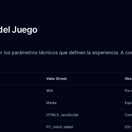
del Juego
er los parámetros técnicos que definen la experiencia. A c
Valor Street
Obs
96%
Por 
Media
Equi
t
HTML5, JavaScript
Comp
PC, móvil, tablet
iOS 