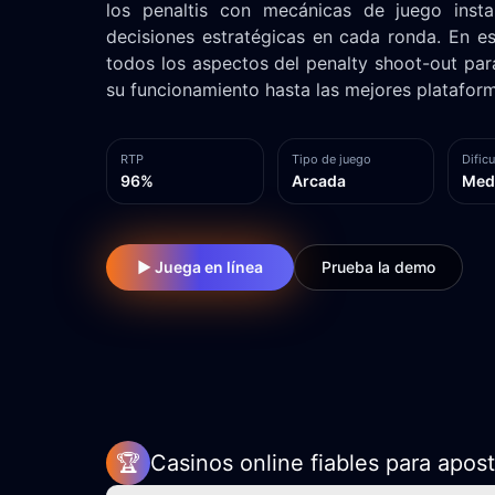
los penaltis con mecánicas de juego inst
decisiones estratégicas en cada ronda. En e
todos los aspectos del penalty shoot-out par
su funcionamiento hasta las mejores platafor
RTP
Tipo de juego
Dific
96%
Arcada
Med
▶ Juega en línea
Prueba la demo
🏆
Casinos online fiables para apost