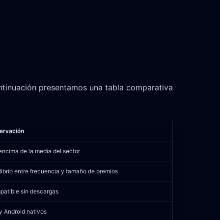
ontinuación presentamos una tabla comparativa
ervación
encima de la media del sector
librio entre frecuencia y tamaño de premios
atible sin descargas
y Android nativos