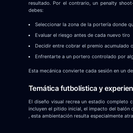
resultado. Por el contrario, un penalty shoo
debes:
Seleccionar la zona de la portería donde qu
Evaluar el riesgo antes de cada nuevo tiro
Decidir entre cobrar el premio acumulado o
Enfrentarte a un portero controlado por algo
Esta mecánica convierte cada sesión en un des
Temática futbolística y experie
El diseño visual recrea un estadio completo 
incluyen el pitido inicial, el impacto del baló
, esta ambientación resulta especialmente at