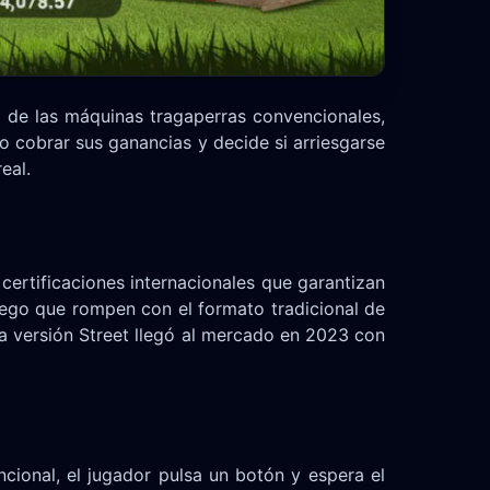
a de las máquinas tragaperras convencionales,
do cobrar sus ganancias y decide si arriesgarse
eal.
certificaciones internacionales que garantizan
uego que rompen con el formato tradicional de
 la versión Street llegó al mercado en 2023 con
encional, el jugador pulsa un botón y espera el