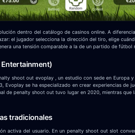
olución dentro del catálogo de casinos online. A diferenci
ar: el jugador selecciona la dirección del tiro, elige cuán
genera una tensión comparable a la de un partido de fútbol r
y Entertainment)
alty shoot out evoplay , un estudio con sede en Europa y 
, Evoplay se ha especializado en crear experiencias de j
inal de penalty shoot out tuvo lugar en 2020, mientras que
as tradicionales
ción activa del usuario. En un penalty shoot out slot conv