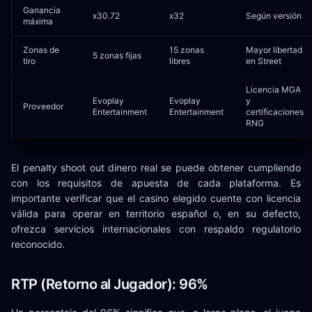
Ganancia
x30.72
x32
Según versión
máxima
Zonas de
15 zonas
Mayor libertad
5 zonas fijas
tiro
libres
en Street
Licencia MGA
Evoplay
Evoplay
y
Proveedor
Entertainment
Entertainment
certificaciones
RNG
El penalty shoot out dinero real se puede obtener cumpliendo
con los requisitos de apuesta de cada plataforma. Es
importante verificar que el casino elegido cuente con licencia
válida para operar en territorio español o, en su defecto,
ofrezca servicios internacionales con respaldo regulatorio
reconocido.
RTP (Retorno al Jugador): 96%