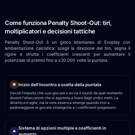
Come funziona Penalty Shoot-Out: tiri,
moltiplicatori e decisioni tattiche
Penalty Shoot-Out è un gioco istantaneo di Evoplay con
ambientazione calcistica: scegli la direzione del tiro, segna il
rigore e sfrutta i coefficienti crescenti per aumentare il
potenziale di premio fino a x30.000 volte la puntata.
Inizio dell'incontro e scelta della puntata
🎯
Decidi l'importo che vuoi giocare e avvia il round: da quel momento
diventi l'attaccatore che si appresta a tirare dagli undici metri. La
dinamica è agile, ma la vera essenza emerge quando inizi a
padroneggiare le giocate strategiche e i coefficienti progressivi.
Sistema di opzioni multiple e coefficienti in
🔥
aumento