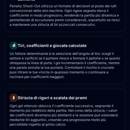
Penalty Shoot-Out utilizza un formato di decisioni al posto dei rulli
convenzionali delle slot machine. Ogni rigore segnato eleva il
coefficiente in modo progressivo, rendendo la partita più dinamica e
permettendo di accumulare premi considerevoli, soprattutto se riesci
a mantenere una striscia di tiri azzeccati consecutivi.
Tiri, coefficienti e giocate calcolate
💰
Un fattore determinante è la selezione dell'angolo di tiro: scegli il
settore e verifichi se il portiere riesce a fermare il pallone o se questo
oltrepassa la linea di porta. I gol incrementano il coefficiente, mentre
una parata annulla la tua puntata. Controllare il rischio è cruciale:
puoi ritirare le tue vincite in qualsiasi momento o continuare a
rischiare per coefficienti maggiori.
Striscia di rigori e scalata dei premi
🧪
Ogni gol ottenuto sblocca il coefficiente successivo, segnando il
momento più redditizio della partita. Nel corso della striscia, i valori
dei coefficienti diventano più allettanti e la sessione può estendersi
mediante tiri aggiuntivi, creando una progressione molto più
percettibile rispetto al primo calcio.