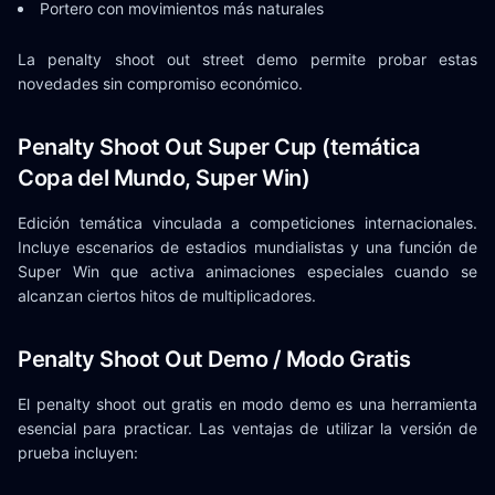
Portero con movimientos más naturales
La penalty shoot out street demo permite probar estas
novedades sin compromiso económico.
Penalty Shoot Out Super Cup (temática
Copa del Mundo, Super Win)
Edición temática vinculada a competiciones internacionales.
Incluye escenarios de estadios mundialistas y una función de
Super Win que activa animaciones especiales cuando se
alcanzan ciertos hitos de multiplicadores.
Penalty Shoot Out Demo / Modo Gratis
El penalty shoot out gratis en modo demo es una herramienta
esencial para practicar. Las ventajas de utilizar la versión de
prueba incluyen: