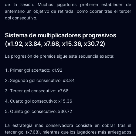
de la sesión. Muchos jugadores prefieren establecer de
antemano un objetivo de retirada, como cobrar tras el tercer
gol consecutivo.
Sistema de multiplicadores progresivos
(x1.92, x3.84, x7.68, x15.36, x30.72)
La progresión de premios sigue esta secuencia exacta:
Primer gol acertado: x1.92
Segundo gol consecutivo: x3.84
Tercer gol consecutivo: x7.68
Cuarto gol consecutivo: x15.36
Quinto gol consecutivo: x30.72
La estrategia más conservadora consiste en cobrar tras el
tercer gol (x7.68), mientras que los jugadores más arriesgados