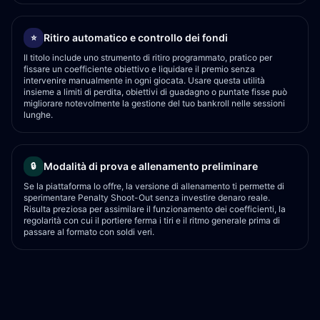
Ritiro automatico e controllo dei fondi
⭐
Il titolo include uno strumento di ritiro programmato, pratico per
fissare un coefficiente obiettivo e liquidare il premio senza
intervenire manualmente in ogni giocata. Usare questa utilità
insieme a limiti di perdita, obiettivi di guadagno o puntate fisse può
migliorare notevolmente la gestione del tuo bankroll nelle sessioni
lunghe.
Modalità di prova e allenamento preliminare
🔒
Se la piattaforma lo offre, la versione di allenamento ti permette di
sperimentare Penalty Shoot-Out senza investire denaro reale.
Risulta preziosa per assimilare il funzionamento dei coefficienti, la
regolarità con cui il portiere ferma i tiri e il ritmo generale prima di
passare al formato con soldi veri.