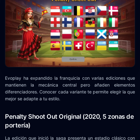
Evoplay ha expandido la franquicia con varias ediciones que
mantienen la mecánica central pero añaden elementos
diferenciadores. Conocer cada variante te permite elegir la que
mejor se adapte a tu estilo.
Penalty Shoot Out Original (2020, 5 zonas de
portería)
La edición que inició la saga presenta un estadio clásico con