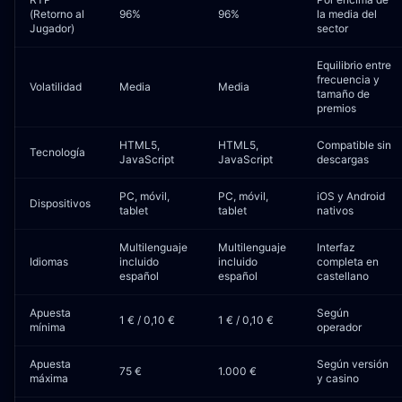
(Retorno al
96%
96%
la media del
Jugador)
sector
Equilibrio entre
frecuencia y
Volatilidad
Media
Media
tamaño de
premios
HTML5,
HTML5,
Compatible sin
Tecnología
JavaScript
JavaScript
descargas
PC, móvil,
PC, móvil,
iOS y Android
Dispositivos
tablet
tablet
nativos
Multilenguaje
Multilenguaje
Interfaz
Idiomas
incluido
incluido
completa en
español
español
castellano
Apuesta
Según
1 € / 0,10 €
1 € / 0,10 €
mínima
operador
Apuesta
Según versión
75 €
1.000 €
máxima
y casino