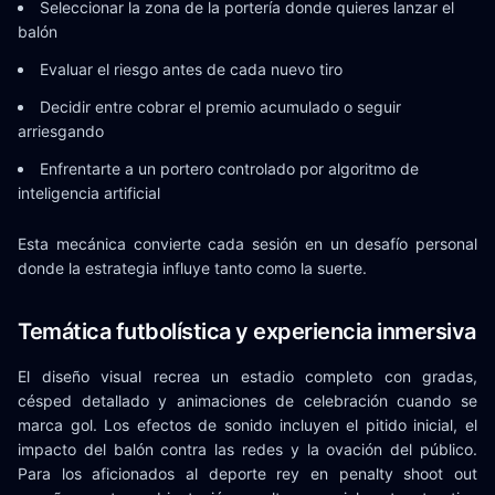
Seleccionar la zona de la portería donde quieres lanzar el
balón
Evaluar el riesgo antes de cada nuevo tiro
Decidir entre cobrar el premio acumulado o seguir
arriesgando
Enfrentarte a un portero controlado por algoritmo de
inteligencia artificial
Esta mecánica convierte cada sesión en un desafío personal
donde la estrategia influye tanto como la suerte.
Temática futbolística y experiencia inmersiva
El diseño visual recrea un estadio completo con gradas,
césped detallado y animaciones de celebración cuando se
marca gol. Los efectos de sonido incluyen el pitido inicial, el
impacto del balón contra las redes y la ovación del público.
Para los aficionados al deporte rey en penalty shoot out