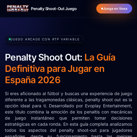
Penalty Shoot-Out Juego
Juega en línea
JUEGO ARCADE CON RTP VARIABLE
Penalty Shoot Out:
La Guía
Definitiva para Jugar en
España 2026
Si eres aficionado al fútbol y buscas una experiencia de juego
diferente a las tragamonedas clásicas, penalty shoot out es la
opción ideal para ti. Desarrollado por Evoplay Entertainment,
este título combina la emoción de los penaltis con mecánicas
de juego instantáneo que permiten tomar decisiones
estratégicas en cada ronda. En esta guía completa analizamos
todos los aspectos del penalty shoot-out para jugadores
españoles, desde su funcionamiento hasta las mejores