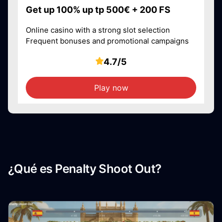
Get up 100% up tp 500€ + 200 FS
Online casino with a strong slot selection
Frequent bonuses and promotional campaigns
4.7/5
Play now
¿Qué es Penalty Shoot Out?