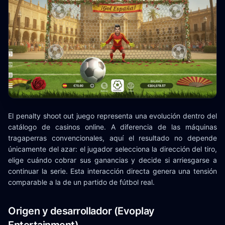
El penalty shoot out juego representa una evolución dentro del
catálogo de casinos online. A diferencia de las máquinas
tragaperras convencionales, aquí el resultado no depende
únicamente del azar: el jugador selecciona la dirección del tiro,
elige cuándo cobrar sus ganancias y decide si arriesgarse a
continuar la serie. Esta interacción directa genera una tensión
comparable a la de un partido de fútbol real.
Origen y desarrollador (Evoplay
Entertainment)