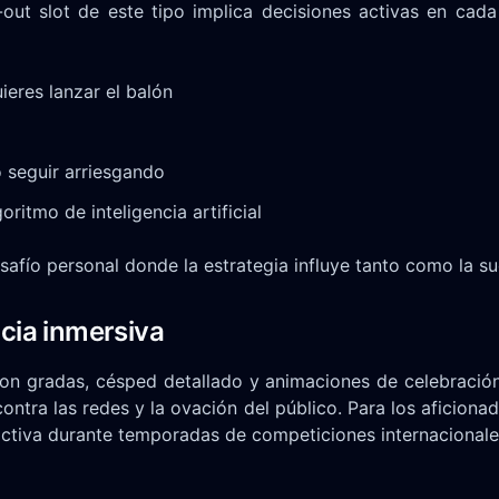
t-out slot de este tipo implica decisiones activas en cad
ieres lanzar el balón
 seguir arriesgando
ritmo de inteligencia artificial
afío personal donde la estrategia influye tanto como la su
ncia inmersiva
con gradas, césped detallado y animaciones de celebració
n contra las redes y la ovación del público. Para los aficio
ractiva durante temporadas de competiciones internacional