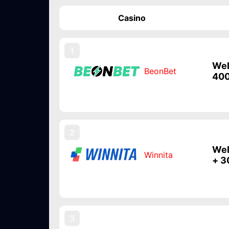
Casino
Wel
BeonBet
400
Wel
Winnita
+ 3