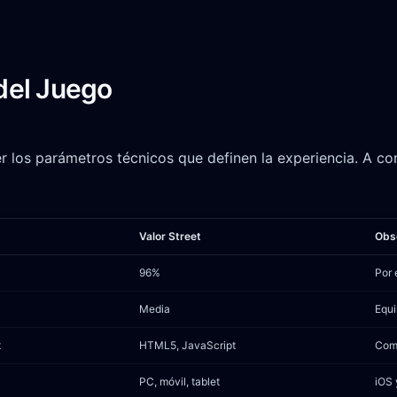
del Juego
er los parámetros técnicos que definen la experiencia. A c
Valor Street
Obs
96%
Por 
Media
Equi
t
HTML5, JavaScript
Comp
PC, móvil, tablet
iOS 