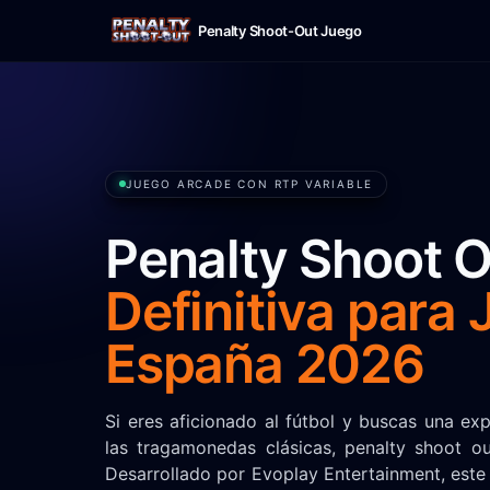
Penalty Shoot-Out Juego
JUEGO ARCADE CON RTP VARIABLE
Penalty Shoot O
Definitiva para 
España 2026
Si eres aficionado al fútbol y buscas una exp
las tragamonedas clásicas, penalty shoot out
Desarrollado por Evoplay Entertainment, este