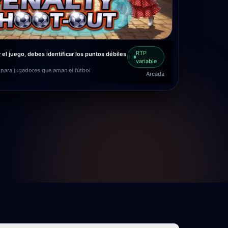
RTP
l juego, debes identificar los puntos débiles
variable
para jugadores que aman el fútbol
Arcada