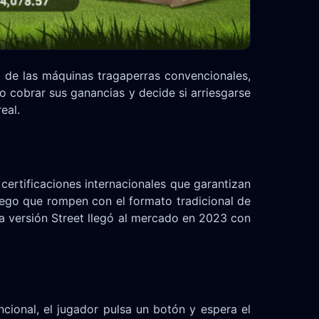
a de las máquinas tragaperras convencionales,
do cobrar sus ganancias y decide si arriesgarse
eal.
certificaciones internacionales que garantizan
uego que rompen con el formato tradicional de
 la versión Street llegó al mercado en 2023 con
encional, el jugador pulsa un botón y espera el