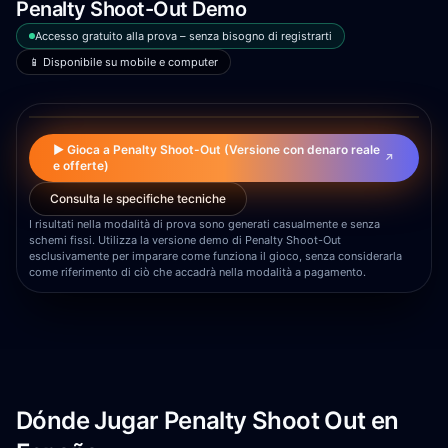
Penalty Shoot-Out Demo
Accesso gratuito alla prova – senza bisogno di registrarti
📱 Disponibile su mobile e computer
▶
▶ Gioca a Penalty Shoot-Out (Versione con denaro reale
↗
e offerte)
Consulta le specifiche tecniche
I risultati nella modalità di prova sono generati casualmente e senza
schemi fissi. Utilizza la versione demo di Penalty Shoot-Out
esclusivamente per imparare come funziona il gioco, senza considerarla
come riferimento di ciò che accadrà nella modalità a pagamento.
Dónde Jugar Penalty Shoot Out en