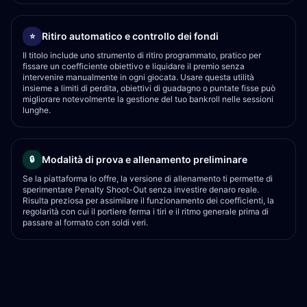
Ritiro automatico e controllo dei fondi
⭐
Il titolo include uno strumento di ritiro programmato, pratico per
fissare un coefficiente obiettivo e liquidare il premio senza
intervenire manualmente in ogni giocata. Usare questa utilità
insieme a limiti di perdita, obiettivi di guadagno o puntate fisse può
migliorare notevolmente la gestione del tuo bankroll nelle sessioni
lunghe.
Modalità di prova e allenamento preliminare
🔒
Se la piattaforma lo offre, la versione di allenamento ti permette di
sperimentare Penalty Shoot-Out senza investire denaro reale.
Risulta preziosa per assimilare il funzionamento dei coefficienti, la
regolarità con cui il portiere ferma i tiri e il ritmo generale prima di
passare al formato con soldi veri.