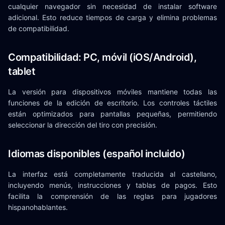
cualquier navegador sin necesidad de instalar software
adicional. Esto reduce tiempos de carga y elimina problemas
de compatibilidad.
Compatibilidad: PC, móvil (iOS/Android),
tablet
La versión para dispositivos móviles mantiene todas las
funciones de la edición de escritorio. Los controles táctiles
están optimizados para pantallas pequeñas, permitiendo
seleccionar la dirección del tiro con precisión.
Idiomas disponibles (español incluido)
La interfaz está completamente traducida al castellano,
incluyendo menús, instrucciones y tablas de pagos. Esto
facilita la comprensión de las reglas para jugadores
hispanohablantes.