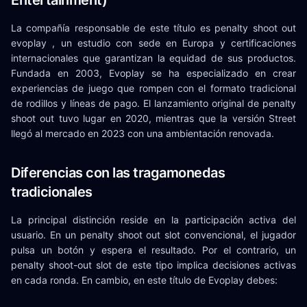
La compañía responsable de este título es penalty shoot out
evoplay , un estudio con sede en Europa y certificaciones
internacionales que garantizan la equidad de sus productos.
Fundada en 2003, Evoplay se ha especializado en crear
experiencias de juego que rompen con el formato tradicional
de rodillos y líneas de pago. El lanzamiento original de penalty
shoot out tuvo lugar en 2020, mientras que la versión Street
llegó al mercado en 2023 con una ambientación renovada.
Diferencias con las tragamonedas
tradicionales
La principal distinción reside en la participación activa del
usuario. En un penalty shoot out slot convencional, el jugador
pulsa un botón y espera el resultado. Por el contrario, un
penalty shoot-out slot de este tipo implica decisiones activas
en cada ronda. En cambio, en este título de Evoplay debes: