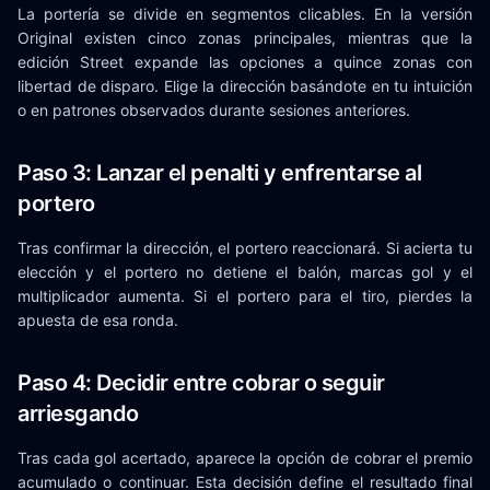
La portería se divide en segmentos clicables. En la versión
Original existen cinco zonas principales, mientras que la
edición Street expande las opciones a quince zonas con
libertad de disparo. Elige la dirección basándote en tu intuición
o en patrones observados durante sesiones anteriores.
Paso 3: Lanzar el penalti y enfrentarse al
portero
Tras confirmar la dirección, el portero reaccionará. Si acierta tu
elección y el portero no detiene el balón, marcas gol y el
multiplicador aumenta. Si el portero para el tiro, pierdes la
apuesta de esa ronda.
Paso 4: Decidir entre cobrar o seguir
arriesgando
Tras cada gol acertado, aparece la opción de cobrar el premio
acumulado o continuar. Esta decisión define el resultado final