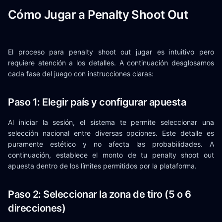
Cómo Jugar a Penalty Shoot Out
El proceso para penalty shoot out jugar es intuitivo pero
requiere atención a los detalles. A continuación desglosamos
cada fase del juego con instrucciones claras:
Paso 1: Elegir país y configurar apuesta
Al iniciar la sesión, el sistema te permite seleccionar una
selección nacional entre diversas opciones. Este detalle es
puramente estético y no afecta las probabilidades. A
continuación, establece el monto de tu penalty shoot out
apuesta dentro de los límites permitidos por la plataforma.
Paso 2: Seleccionar la zona de tiro (5 o 6
direcciones)