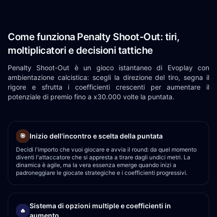
Come funziona Penalty Shoot-Out: tiri,
moltiplicatori e decisioni tattiche
Penalty Shoot-Out è un gioco istantaneo di Evoplay con
ambientazione calcistica: scegli la direzione del tiro, segna il
rigore e sfrutta i coefficienti crescenti per aumentare il
potenziale di premio fino a x30.000 volte la puntata.
Inizio dell'incontro e scelta della puntata
🎯
Decidi l'importo che vuoi giocare e avvia il round: da quel momento
diventi l'attaccatore che si appresta a tirare dagli undici metri. La
dinamica è agile, ma la vera essenza emerge quando inizi a
padroneggiare le giocate strategiche e i coefficienti progressivi.
Sistema di opzioni multiple e coefficienti in
🔥
aumento