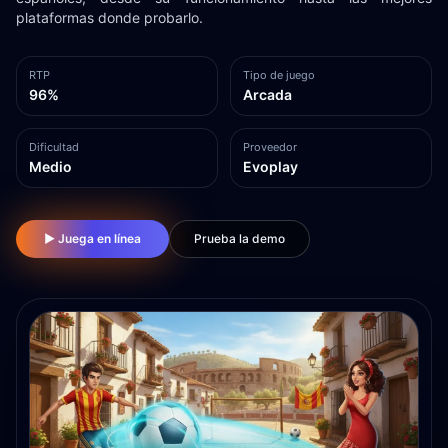
plataformas donde probarlo.
RTP
Tipo de juego
96%
Arcada
Dificultad
Proveedor
Medio
Evoplay
▶ Juega en línea
Prueba la demo