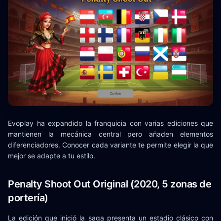
Evoplay ha expandido la franquicia con varias ediciones que
mantienen la mecánica central pero añaden elementos
diferenciadores. Conocer cada variante te permite elegir la que
mejor se adapte a tu estilo.
Penalty Shoot Out Original (2020, 5 zonas de
portería)
La edición que inició la saga presenta un estadio clásico con