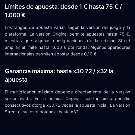
Límites de apuesta: desde 1 € hasta 75 € /
1.000 €
Los rangos de apuesta varían según la versión del juego y la
plataforma. La versión Original permite apuestas hasta 75 €,
mientras que algunas configuraciones de la edición Street
amplían el límite hasta 1.000 € por ronda. Algunos operadores
internacionales permiten apostar desde 0,10 €.
Ganancia máxima: hasta x30.72 / x32 la
apuesta
El multiplicador máximo depende directamente de la versión
seleccionada. En la edición Original, acertar cinco penaltis
consecutivos otorga x30.72 veces la apuesta inicial. La versión
Street eleva este potencial hasta x32.