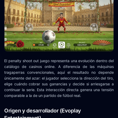
El penalty shoot out juego representa una evolución dentro del
catálogo de casinos online. A diferencia de las máquinas
tragaperras convencionales, aquí el resultado no depende
únicamente del azar: el jugador selecciona la dirección del tiro,
elige cuándo cobrar sus ganancias y decide si arriesgarse a
continuar la serie. Esta interacción directa genera una tensión
comparable a la de un partido de fútbol real.
Origen y desarrollador (Evoplay
Entertainment)