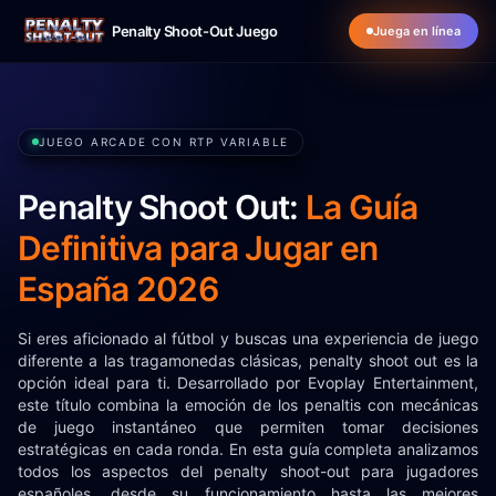
Penalty Shoot-Out Juego
Juega en línea
JUEGO ARCADE CON RTP VARIABLE
Penalty Shoot Out:
La Guía
Definitiva para Jugar en
España 2026
Si eres aficionado al fútbol y buscas una experiencia de juego
diferente a las tragamonedas clásicas, penalty shoot out es la
opción ideal para ti. Desarrollado por Evoplay Entertainment,
este título combina la emoción de los penaltis con mecánicas
de juego instantáneo que permiten tomar decisiones
estratégicas en cada ronda. En esta guía completa analizamos
todos los aspectos del penalty shoot-out para jugadores
españoles, desde su funcionamiento hasta las mejores