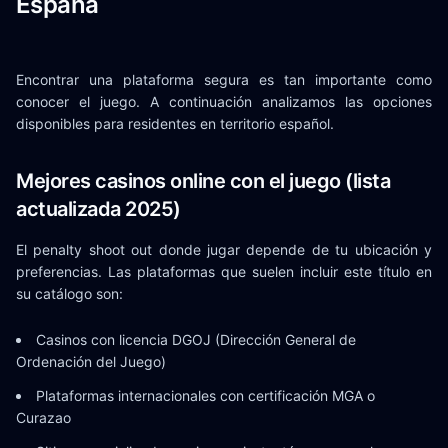
España
Encontrar una plataforma segura es tan importante como
conocer el juego. A continuación analizamos las opciones
disponibles para residentes en territorio español.
Mejores casinos online con el juego (lista
actualizada 2025)
El penalty shoot out donde jugar depende de tu ubicación y
preferencias. Las plataformas que suelen incluir este título en
su catálogo son:
Casinos con licencia DGOJ (Dirección General de
Ordenación del Juego)
Plataformas internacionales con certificación MGA o
Curazao