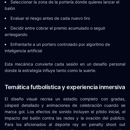
Seleccionar la zona de la portería donde quieres lanzar el
balón
Evaluar el riesgo antes de cada nuevo tiro
Decidir entre cobrar el premio acumulado o seguir
arriesgando
Enfrentarte a un portero controlado por algoritmo de
inteligencia artificial
Esta mecánica convierte cada sesión en un desafío personal
donde la estrategia influye tanto como la suerte.
Temática futbolística y experiencia inmersiva
El diseño visual recrea un estadio completo con gradas,
césped detallado y animaciones de celebración cuando se
marca gol. Los efectos de sonido incluyen el pitido inicial, el
impacto del balón contra las redes y la ovación del público.
Para los aficionados al deporte rey en penalty shoot out