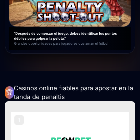
"Después de comenzar el juego, debes identificar los puntos
débiles para golpear la pelota."
Grandes oportunidades para jugadores que aman el fútbol
Casinos online fiables para apostar en la
🏆
tanda de penaltis