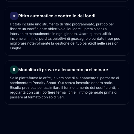
Ritiro automatico e controllo dei fondi
⭐
Il titolo include uno strumento di ritiro programmato, pratico per
fissare un coefficiente obiettivo e liquidare il premio senza
intervenire manualmente in ogni giocata. Usare questa utilità
insieme a limiti di perdita, obiettivi di guadagno o puntate fisse può
migliorare notevolmente la gestione del tuo bankroll nelle sessioni
lunghe.
Modalità di prova e allenamento preliminare
🔒
Se la piattaforma lo offre, la versione di allenamento ti permette di
sperimentare Penalty Shoot-Out senza investire denaro reale.
Risulta preziosa per assimilare il funzionamento dei coefficienti, la
regolarità con cui il portiere ferma i tiri e il ritmo generale prima di
passare al formato con soldi veri.