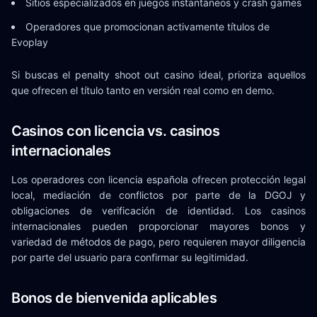
Sitios especializados en juegos instantáneos y crash games
Operadores que promocionan activamente títulos de
Evoplay
Si buscas el penalty shoot out casino ideal, prioriza aquellos
que ofrecen el título tanto en versión real como en demo.
Casinos con licencia vs. casinos
internacionales
Los operadores con licencia española ofrecen protección legal
local, mediación de conflictos por parte de la DGOJ y
obligaciones de verificación de identidad. Los casinos
internacionales pueden proporcionar mayores bonos y
variedad de métodos de pago, pero requieren mayor diligencia
por parte del usuario para confirmar su legitimidad.
Bonos de bienvenida aplicables