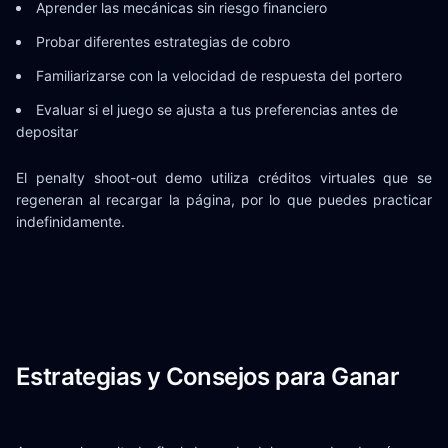
Aprender las mecánicas sin riesgo financiero
Probar diferentes estrategias de cobro
Familiarizarse con la velocidad de respuesta del portero
Evaluar si el juego se ajusta a tus preferencias antes de
depositar
El penalty shoot-out demo utiliza créditos virtuales que se
regeneran al recargar la página, por lo que puedes practicar
indefinidamente.
Estrategias y Consejos para Ganar