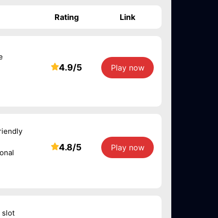
Rating
Link
e
4.9/5
Play now
n
riendly
4.8/5
Play now
onal
 slot