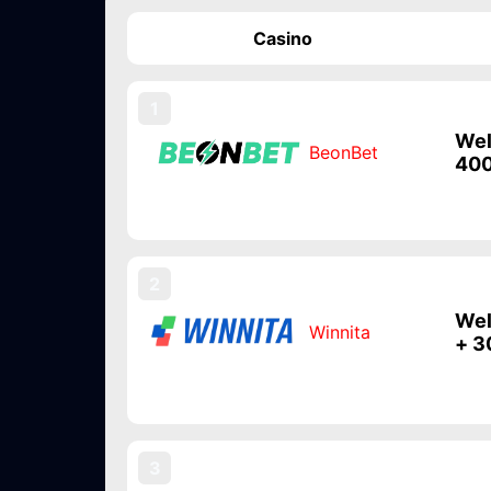
Casino
Wel
BeonBet
400
Wel
Winnita
+ 3