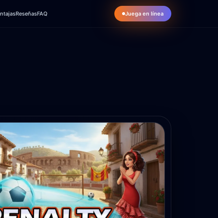
ntajas
Reseñas
FAQ
Juega en línea