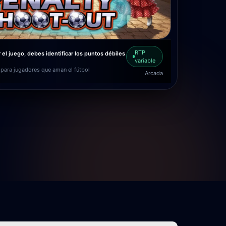
RTP
l juego, debes identificar los puntos débiles
variable
para jugadores que aman el fútbol
Arcada