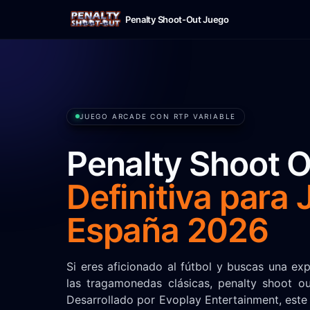
Penalty Shoot-Out Juego
JUEGO ARCADE CON RTP VARIABLE
Penalty Shoot O
Definitiva para 
España 2026
Si eres aficionado al fútbol y buscas una exp
las tragamonedas clásicas, penalty shoot out
Desarrollado por Evoplay Entertainment, este