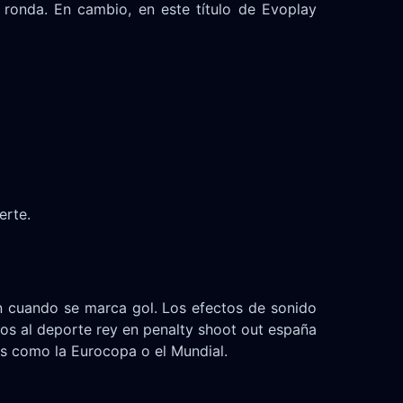
a ronda. En cambio, en este título de Evoplay
erte.
n cuando se marca gol. Los efectos de sonido
nados al deporte rey en penalty shoot out españa
es como la Eurocopa o el Mundial.