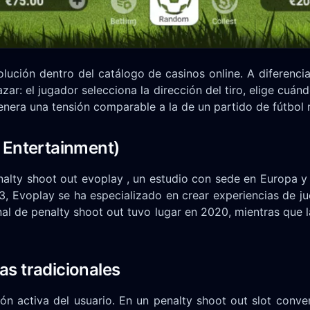
olución dentro del catálogo de casinos online. A diferenci
ar: el jugador selecciona la dirección del tiro, elige cuán
genera una tensión comparable a la de un partido de fútbol r
y Entertainment)
alty shoot out evoplay , un estudio con sede en Europa y 
, Evoplay se ha especializado en crear experiencias de j
inal de penalty shoot out tuvo lugar en 2020, mientras que
as tradicionales
ción activa del usuario. En un penalty shoot out slot conv