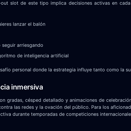
t-out slot de este tipo implica decisiones activas en cad
ieres lanzar el balón
 seguir arriesgando
ritmo de inteligencia artificial
afío personal donde la estrategia influye tanto como la su
ncia inmersiva
con gradas, césped detallado y animaciones de celebració
n contra las redes y la ovación del público. Para los aficio
ractiva durante temporadas de competiciones internacional