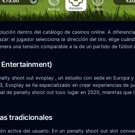
olución dentro del catálogo de casinos online. A diferenci
ar: el jugador selecciona la dirección del tiro, elige cuán
genera una tensión comparable a la de un partido de fútbol r
y Entertainment)
alty shoot out evoplay , un estudio con sede en Europa y 
, Evoplay se ha especializado en crear experiencias de j
inal de penalty shoot out tuvo lugar en 2020, mientras que
as tradicionales
ción activa del usuario. En un penalty shoot out slot conv