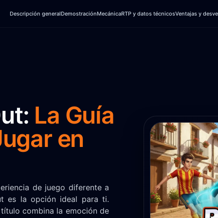
Descripción general
Demostración
Mecánica
RTP y datos técnicos
Ventajas y desve
ut:
La Guía
Jugar en
eriencia de juego diferente a
 es la opción ideal para ti.
 título combina la emoción de