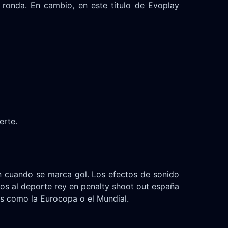
a ronda. En cambio, en este título de Evoplay
erte.
n cuando se marca gol. Los efectos de sonido
nados al deporte rey en penalty shoot out españa
es como la Eurocopa o el Mundial.