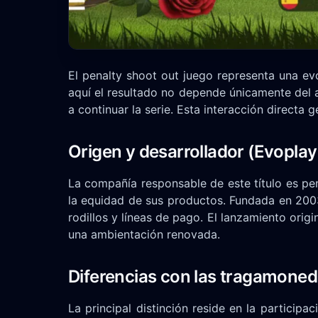
El penalty shoot out juego representa una ev
aquí el resultado no depende únicamente del az
a continuar la serie. Esta interacción directa 
Origen y desarrollador (Evopla
La compañía responsable de este título es pen
la equidad de sus productos. Fundada en 2003
rodillos y líneas de pago. El lanzamiento orig
una ambientación renovada.
Diferencias con las tragamoned
La principal distinción reside en la participa