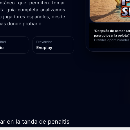
antáneo que permiten tomar
sta guía completa analizamos
a jugadores españoles, desde
mas donde probarlo.
"Después de comenzar e
para golpear la pelota."
Grandes oportunidades 
ultad
Proveedor
io
Evoplay
ar en la tanda de penaltis