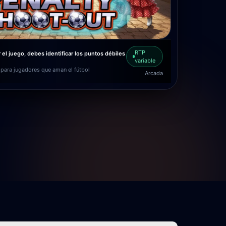
RTP
l juego, debes identificar los puntos débiles
variable
para jugadores que aman el fútbol
Arcada