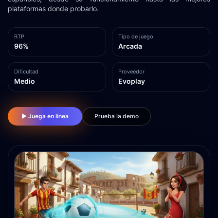
plataformas donde probarlo.
RTP
Tipo de juego
96%
Arcada
Dificultad
Proveedor
Medio
Evoplay
▶ Juega en línea
Prueba la demo