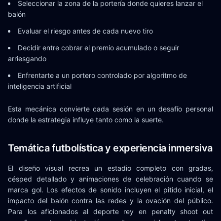
Seleccionar la zona de la portería donde quieres lanzar el
balón
Evaluar el riesgo antes de cada nuevo tiro
Decidir entre cobrar el premio acumulado o seguir
arriesgando
Enfrentarte a un portero controlado por algoritmo de
inteligencia artificial
Esta mecánica convierte cada sesión en un desafío personal
donde la estrategia influye tanto como la suerte.
Temática futbolística y experiencia inmersiva
El diseño visual recrea un estadio completo con gradas,
césped detallado y animaciones de celebración cuando se
marca gol. Los efectos de sonido incluyen el pitido inicial, el
impacto del balón contra las redes y la ovación del público.
Para los aficionados al deporte rey en penalty shoot out