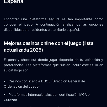
España
Encontrar una plataforma segura es tan importante como
conocer el juego. A continuación analizamos las opciones
disponibles para residentes en territorio español.
Mejores casinos online con el juego (lista
actualizada 2025)
El penalty shoot out donde jugar depende de tu ubicación y
preferencias. Las plataformas que suelen incluir este título en
su catálogo son:
Casinos con licencia DGOJ (Dirección General de
Ordenación del Juego)
Plataformas internacionales con certificación MGA o
Curazao