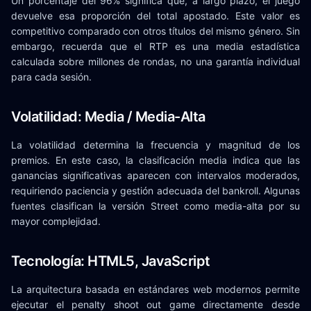
Un porcentaje del 96% significa que, a largo plazo, el juego
devuelve esa proporción del total apostado. Este valor es
competitivo comparado con otros títulos del mismo género. Sin
embargo, recuerda que el RTP es una media estadística
calculada sobre millones de rondas, no una garantía individual
para cada sesión.
Volatilidad: Media / Media-Alta
La volatilidad determina la frecuencia y magnitud de los
premios. En este caso, la clasificación media indica que las
ganancias significativas aparecen con intervalos moderados,
requiriendo paciencia y gestión adecuada del bankroll. Algunas
fuentes clasifican la versión Street como media-alta por su
mayor complejidad.
Tecnología: HTML5, JavaScript
La arquitectura basada en estándares web modernos permite
ejecutar el penalty shoot out game directamente desde