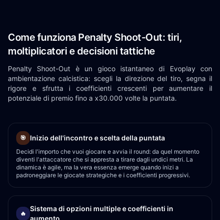
Come funziona Penalty Shoot-Out: tiri,
moltiplicatori e decisioni tattiche
Penalty Shoot-Out è un gioco istantaneo di Evoplay con
ambientazione calcistica: scegli la direzione del tiro, segna il
rigore e sfrutta i coefficienti crescenti per aumentare il
potenziale di premio fino a x30.000 volte la puntata.
Inizio dell'incontro e scelta della puntata
🎯
Decidi l'importo che vuoi giocare e avvia il round: da quel momento
diventi l'attaccatore che si appresta a tirare dagli undici metri. La
dinamica è agile, ma la vera essenza emerge quando inizi a
padroneggiare le giocate strategiche e i coefficienti progressivi.
Sistema di opzioni multiple e coefficienti in
🔥
aumento