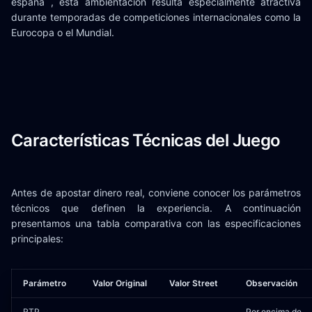
españa , esta ambientación resulta especialmente atractiva
durante temporadas de competiciones internacionales como la
Eurocopa o el Mundial.
Características Técnicas del Juego
Antes de apostar dinero real, conviene conocer los parámetros
técnicos que definen la experiencia. A continuación
presentamos una tabla comparativa con las especificaciones
principales:
Parámetro
Valor Original
Valor Street
Observación
RTP
Por encima de