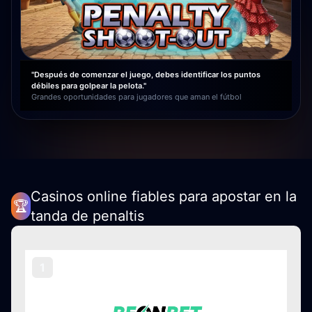
"Después de comenzar el juego, debes identificar los puntos
débiles para golpear la pelota."
Grandes oportunidades para jugadores que aman el fútbol
Casinos online fiables para apostar en la
🏆
tanda de penaltis