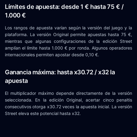
Límites de apuesta: desde 1 € hasta 75 € /
1.000 €
Los rangos de apuesta varían según la versión del juego y la
plataforma. La versión Original permite apuestas hasta 75 €,
mientras que algunas configuraciones de la edición Street
amplían el límite hasta 1.000 € por ronda. Algunos operadores
internacionales permiten apostar desde 0,10 €.
Ganancia máxima: hasta x30.72 / x32 la
apuesta
El multiplicador máximo depende directamente de la versión
seleccionada. En la edición Original, acertar cinco penaltis
consecutivos otorga x30.72 veces la apuesta inicial. La versión
Street eleva este potencial hasta x32.