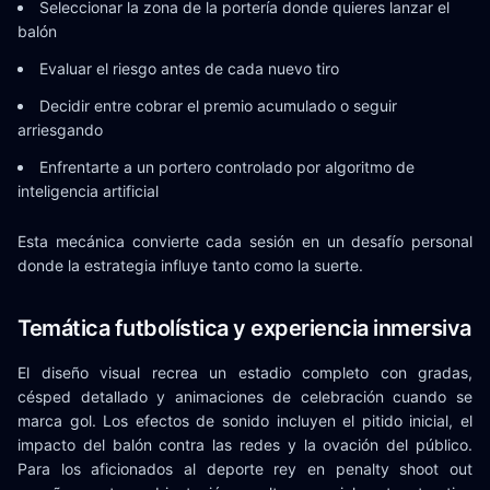
Seleccionar la zona de la portería donde quieres lanzar el
balón
Evaluar el riesgo antes de cada nuevo tiro
Decidir entre cobrar el premio acumulado o seguir
arriesgando
Enfrentarte a un portero controlado por algoritmo de
inteligencia artificial
Esta mecánica convierte cada sesión en un desafío personal
donde la estrategia influye tanto como la suerte.
Temática futbolística y experiencia inmersiva
El diseño visual recrea un estadio completo con gradas,
césped detallado y animaciones de celebración cuando se
marca gol. Los efectos de sonido incluyen el pitido inicial, el
impacto del balón contra las redes y la ovación del público.
Para los aficionados al deporte rey en penalty shoot out