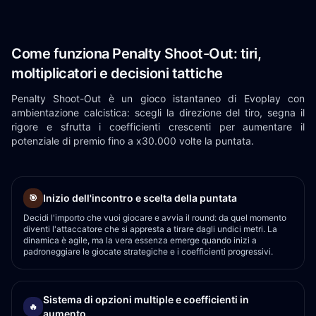
Come funziona Penalty Shoot-Out: tiri,
moltiplicatori e decisioni tattiche
Penalty Shoot-Out è un gioco istantaneo di Evoplay con
ambientazione calcistica: scegli la direzione del tiro, segna il
rigore e sfrutta i coefficienti crescenti per aumentare il
potenziale di premio fino a x30.000 volte la puntata.
Inizio dell'incontro e scelta della puntata
🎯
Decidi l'importo che vuoi giocare e avvia il round: da quel momento
diventi l'attaccatore che si appresta a tirare dagli undici metri. La
dinamica è agile, ma la vera essenza emerge quando inizi a
padroneggiare le giocate strategiche e i coefficienti progressivi.
Sistema di opzioni multiple e coefficienti in
🔥
aumento