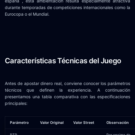
españa , esta ambientación resulta especialmente atractiva
durante temporadas de competiciones internacionales como la
Eurocopa o el Mundial.
Características Técnicas del Juego
Antes de apostar dinero real, conviene conocer los parámetros
técnicos que definen la experiencia. A continuación
presentamos una tabla comparativa con las especificaciones
principales:
Parámetro
Valor Original
Valor Street
Observación
RTP
Por encima de