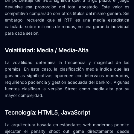
Un porcentaje del 96% significa que, a largo plazo, el juego
devuelve esa proporción del total apostado. Este valor es
competitivo comparado con otros títulos del mismo género. Sin
embargo, recuerda que el RTP es una media estadística
calculada sobre millones de rondas, no una garantía individual
para cada sesión.
Volatilidad: Media / Media-Alta
La volatilidad determina la frecuencia y magnitud de los
premios. En este caso, la clasificación media indica que las
ganancias significativas aparecen con intervalos moderados,
requiriendo paciencia y gestión adecuada del bankroll. Algunas
fuentes clasifican la versión Street como media-alta por su
mayor complejidad.
Tecnología: HTML5, JavaScript
La arquitectura basada en estándares web modernos permite
ejecutar el penalty shoot out game directamente desde