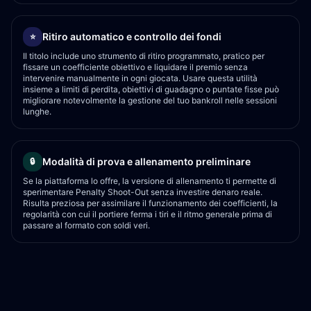
Ritiro automatico e controllo dei fondi
⭐
Il titolo include uno strumento di ritiro programmato, pratico per
fissare un coefficiente obiettivo e liquidare il premio senza
intervenire manualmente in ogni giocata. Usare questa utilità
insieme a limiti di perdita, obiettivi di guadagno o puntate fisse può
migliorare notevolmente la gestione del tuo bankroll nelle sessioni
lunghe.
Modalità di prova e allenamento preliminare
🔒
Se la piattaforma lo offre, la versione di allenamento ti permette di
sperimentare Penalty Shoot-Out senza investire denaro reale.
Risulta preziosa per assimilare il funzionamento dei coefficienti, la
regolarità con cui il portiere ferma i tiri e il ritmo generale prima di
passare al formato con soldi veri.