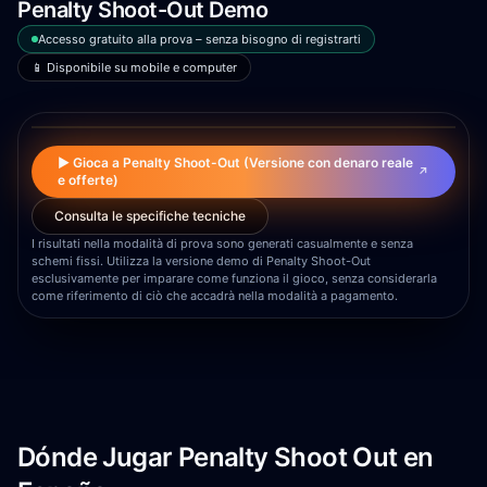
Penalty Shoot-Out Demo
Accesso gratuito alla prova – senza bisogno di registrarti
📱 Disponibile su mobile e computer
▶
▶ Gioca a Penalty Shoot-Out (Versione con denaro reale
↗
e offerte)
Consulta le specifiche tecniche
I risultati nella modalità di prova sono generati casualmente e senza
schemi fissi. Utilizza la versione demo di Penalty Shoot-Out
esclusivamente per imparare come funziona il gioco, senza considerarla
come riferimento di ciò che accadrà nella modalità a pagamento.
Dónde Jugar Penalty Shoot Out en