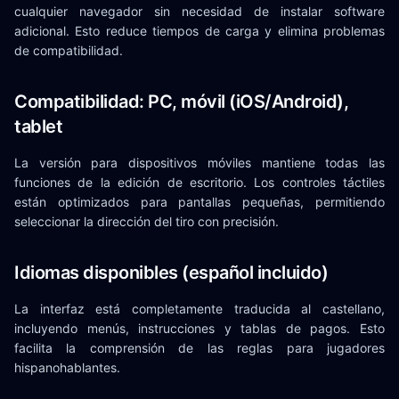
cualquier navegador sin necesidad de instalar software
adicional. Esto reduce tiempos de carga y elimina problemas
de compatibilidad.
Compatibilidad: PC, móvil (iOS/Android),
tablet
La versión para dispositivos móviles mantiene todas las
funciones de la edición de escritorio. Los controles táctiles
están optimizados para pantallas pequeñas, permitiendo
seleccionar la dirección del tiro con precisión.
Idiomas disponibles (español incluido)
La interfaz está completamente traducida al castellano,
incluyendo menús, instrucciones y tablas de pagos. Esto
facilita la comprensión de las reglas para jugadores
hispanohablantes.