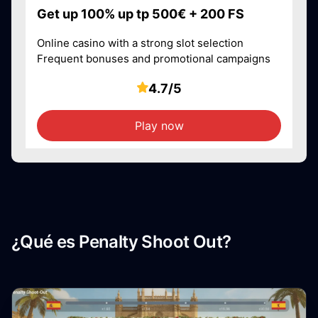
Get up 100% up tp 500€ + 200 FS
Online casino with a strong slot selection
Frequent bonuses and promotional campaigns
4.7/5
Play now
¿Qué es Penalty Shoot Out?