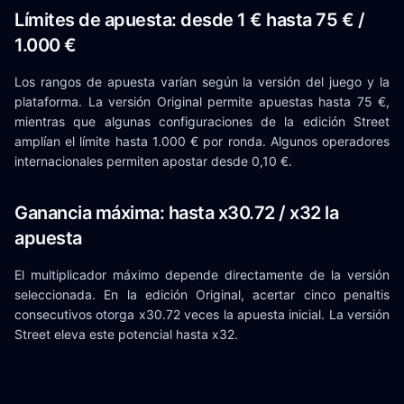
Límites de apuesta: desde 1 € hasta 75 € /
1.000 €
Los rangos de apuesta varían según la versión del juego y la
plataforma. La versión Original permite apuestas hasta 75 €,
mientras que algunas configuraciones de la edición Street
amplían el límite hasta 1.000 € por ronda. Algunos operadores
internacionales permiten apostar desde 0,10 €.
Ganancia máxima: hasta x30.72 / x32 la
apuesta
El multiplicador máximo depende directamente de la versión
seleccionada. En la edición Original, acertar cinco penaltis
consecutivos otorga x30.72 veces la apuesta inicial. La versión
Street eleva este potencial hasta x32.