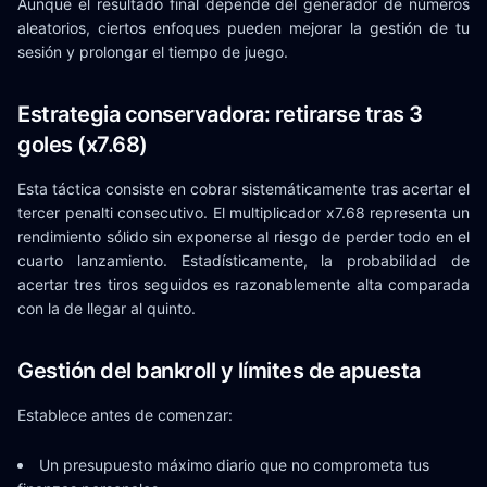
Aunque el resultado final depende del generador de números
aleatorios, ciertos enfoques pueden mejorar la gestión de tu
sesión y prolongar el tiempo de juego.
Estrategia conservadora: retirarse tras 3
goles (x7.68)
Esta táctica consiste en cobrar sistemáticamente tras acertar el
tercer penalti consecutivo. El multiplicador x7.68 representa un
rendimiento sólido sin exponerse al riesgo de perder todo en el
cuarto lanzamiento. Estadísticamente, la probabilidad de
acertar tres tiros seguidos es razonablemente alta comparada
con la de llegar al quinto.
Gestión del bankroll y límites de apuesta
Establece antes de comenzar:
Un presupuesto máximo diario que no comprometa tus