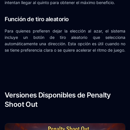
intentan llegar al quinto para obtener el máximo beneficio.
Función de tiro aleatorio
Para quienes prefieren dejar la elección al azar, el sistema
incluye un botón de tiro aleatorio que selecciona
automáticamente una dirección. Esta opción es útil cuando no
se tiene preferencia clara o se quiere acelerar el ritmo de juego.
Versiones Disponibles de Penalty
Shoot Out