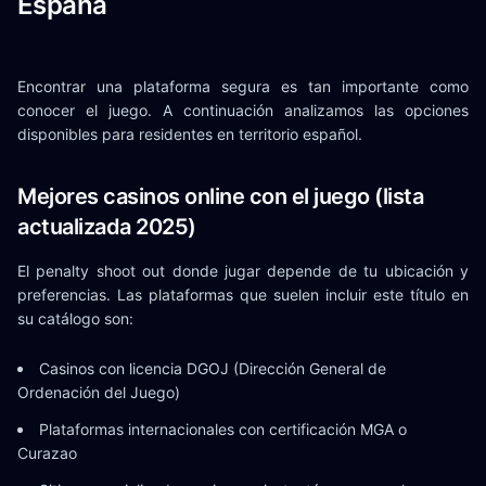
España
Encontrar una plataforma segura es tan importante como
conocer el juego. A continuación analizamos las opciones
disponibles para residentes en territorio español.
Mejores casinos online con el juego (lista
actualizada 2025)
El penalty shoot out donde jugar depende de tu ubicación y
preferencias. Las plataformas que suelen incluir este título en
su catálogo son:
Casinos con licencia DGOJ (Dirección General de
Ordenación del Juego)
Plataformas internacionales con certificación MGA o
Curazao