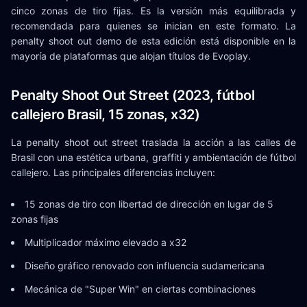
cinco zonas de tiro fijas. Es la versión más equilibrada y
recomendada para quienes se inician en este formato. La
penalty shoot out demo de esta edición está disponible en la
mayoría de plataformas que alojan títulos de Evoplay.
Penalty Shoot Out Street (2023, fútbol
callejero Brasil, 15 zonas, x32)
La penalty shoot out street traslada la acción a las calles de
Brasil con una estética urbana, graffiti y ambientación de fútbol
callejero. Las principales diferencias incluyen:
15 zonas de tiro con libertad de dirección en lugar de 5
zonas fijas
Multiplicador máximo elevado a x32
Diseño gráfico renovado con influencia sudamericana
Mecánica de "Super Win" en ciertas combinaciones