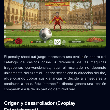
El penalty shoot out juego representa una evolución dentro del
catálogo de casinos online. A diferencia de las máquinas
tragaperras convencionales, aquí el resultado no depende
únicamente del azar: el jugador selecciona la dirección del tiro,
elige cuándo cobrar sus ganancias y decide si arriesgarse a
continuar la serie. Esta interacción directa genera una tensión
comparable a la de un partido de fútbol real.
Origen y desarrollador (Evoplay
Entertainment)