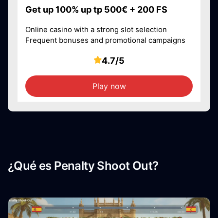
Get up 100% up tp 500€ + 200 FS
Online casino with a strong slot selection
Frequent bonuses and promotional campaigns
4.7/5
Play now
¿Qué es Penalty Shoot Out?