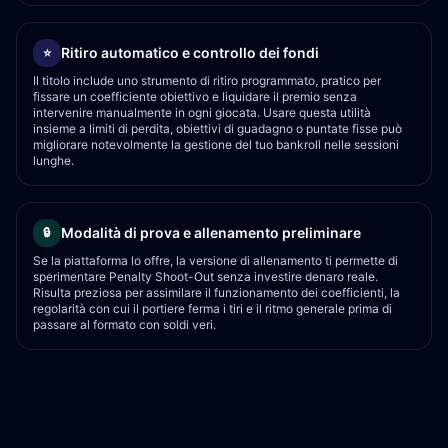
Ritiro automatico e controllo dei fondi
⭐
Il titolo include uno strumento di ritiro programmato, pratico per
fissare un coefficiente obiettivo e liquidare il premio senza
intervenire manualmente in ogni giocata. Usare questa utilità
insieme a limiti di perdita, obiettivi di guadagno o puntate fisse può
migliorare notevolmente la gestione del tuo bankroll nelle sessioni
lunghe.
Modalità di prova e allenamento preliminare
🔒
Se la piattaforma lo offre, la versione di allenamento ti permette di
sperimentare Penalty Shoot-Out senza investire denaro reale.
Risulta preziosa per assimilare il funzionamento dei coefficienti, la
regolarità con cui il portiere ferma i tiri e il ritmo generale prima di
passare al formato con soldi veri.