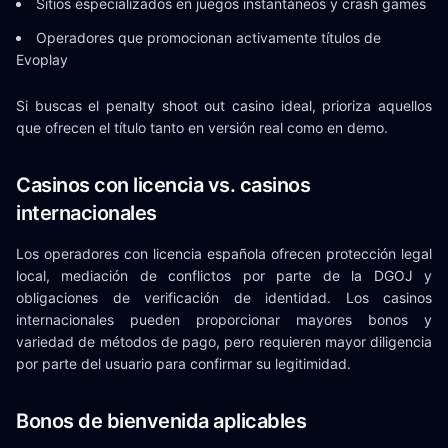
Sitios especializados en juegos instantáneos y crash games
Operadores que promocionan activamente títulos de
Evoplay
Si buscas el penalty shoot out casino ideal, prioriza aquellos
que ofrecen el título tanto en versión real como en demo.
Casinos con licencia vs. casinos
internacionales
Los operadores con licencia española ofrecen protección legal
local, mediación de conflictos por parte de la DGOJ y
obligaciones de verificación de identidad. Los casinos
internacionales pueden proporcionar mayores bonos y
variedad de métodos de pago, pero requieren mayor diligencia
por parte del usuario para confirmar su legitimidad.
Bonos de bienvenida aplicables