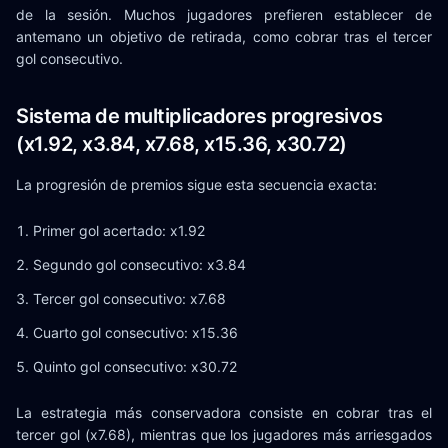
de la sesión. Muchos jugadores prefieren establecer de
antemano un objetivo de retirada, como cobrar tras el tercer
gol consecutivo.
Sistema de multiplicadores progresivos
(x1.92, x3.84, x7.68, x15.36, x30.72)
La progresión de premios sigue esta secuencia exacta:
Primer gol acertado: x1.92
Segundo gol consecutivo: x3.84
Tercer gol consecutivo: x7.68
Cuarto gol consecutivo: x15.36
Quinto gol consecutivo: x30.72
La estrategia más conservadora consiste en cobrar tras el
tercer gol (x7.68), mientras que los jugadores más arriesgados