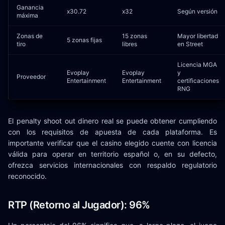
Ganancia
x30.72
x32
Según versión
máxima
Zonas de
15 zonas
Mayor libertad
5 zonas fijas
tiro
libres
en Street
Licencia MGA
Evoplay
Evoplay
y
Proveedor
Entertainment
Entertainment
certificaciones
RNG
El penalty shoot out dinero real se puede obtener cumpliendo
con los requisitos de apuesta de cada plataforma. Es
importante verificar que el casino elegido cuente con licencia
válida para operar en territorio español o, en su defecto,
ofrezca servicios internacionales con respaldo regulatorio
reconocido.
RTP (Retorno al Jugador): 96%