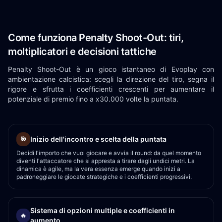
Come funziona Penalty Shoot-Out: tiri,
moltiplicatori e decisioni tattiche
Penalty Shoot-Out è un gioco istantaneo di Evoplay con
ambientazione calcistica: scegli la direzione del tiro, segna il
rigore e sfrutta i coefficienti crescenti per aumentare il
potenziale di premio fino a x30.000 volte la puntata.
Inizio dell'incontro e scelta della puntata
🎯
Decidi l'importo che vuoi giocare e avvia il round: da quel momento
diventi l'attaccatore che si appresta a tirare dagli undici metri. La
dinamica è agile, ma la vera essenza emerge quando inizi a
padroneggiare le giocate strategiche e i coefficienti progressivi.
Sistema di opzioni multiple e coefficienti in
🔥
aumento