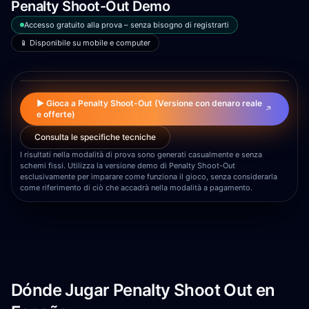
Penalty Shoot-Out Demo
Accesso gratuito alla prova – senza bisogno di registrarti
📱 Disponibile su mobile e computer
▶
▶ Gioca a Penalty Shoot-Out (Versione con denaro reale
↗
e offerte)
Consulta le specifiche tecniche
I risultati nella modalità di prova sono generati casualmente e senza
schemi fissi. Utilizza la versione demo di Penalty Shoot-Out
esclusivamente per imparare come funziona il gioco, senza considerarla
come riferimento di ciò che accadrà nella modalità a pagamento.
Dónde Jugar Penalty Shoot Out en