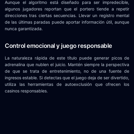
Aunque el algoritmo está diseñado para ser impredecible,
algunos jugadores reportan que el portero tiende a repetir
direcciones tras ciertas secuencias. Llevar un registro mental
de las últimas paradas puede aportar información útil, aunque
nunca garantizada.
Control emocional y juego responsable
La naturaleza rápida de este título puede generar picos de
adrenalina que nublen el juicio. Mantén siempre la perspectiva
de que se trata de entretenimiento, no de una fuente de
ingresos estable. Si detectas que el juego deja de ser divertido,
utiliza las herramientas de autoexclusión que ofrecen los
casinos responsables.