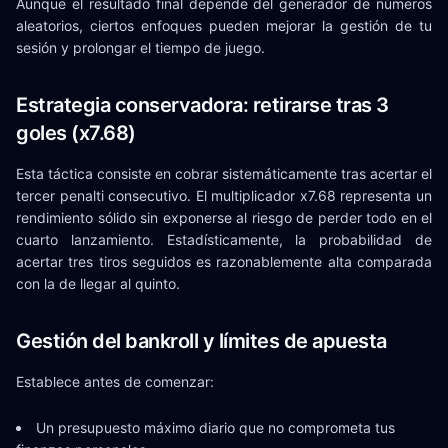
Aunque el resultado final depende del generador de números
aleatorios, ciertos enfoques pueden mejorar la gestión de tu
sesión y prolongar el tiempo de juego.
Estrategia conservadora: retirarse tras 3
goles (x7.68)
Esta táctica consiste en cobrar sistemáticamente tras acertar el
tercer penalti consecutivo. El multiplicador x7.68 representa un
rendimiento sólido sin exponerse al riesgo de perder todo en el
cuarto lanzamiento. Estadísticamente, la probabilidad de
acertar tres tiros seguidos es razonablemente alta comparada
con la de llegar al quinto.
Gestión del bankroll y límites de apuesta
Establece antes de comenzar:
Un presupuesto máximo diario que no comprometa tus