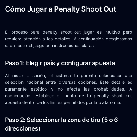
Cómo Jugar a Penalty Shoot Out
El proceso para penalty shoot out jugar es intuitivo pero
requiere atención a los detalles. A continuación desglosamos
cada fase del juego con instrucciones claras:
Paso 1: Elegir país y configurar apuesta
Al iniciar la sesión, el sistema te permite seleccionar una
selección nacional entre diversas opciones. Este detalle es
puramente estético y no afecta las probabilidades. A
continuación, establece el monto de tu penalty shoot out
apuesta dentro de los límites permitidos por la plataforma.
Paso 2: Seleccionar la zona de tiro (5 o 6
direcciones)