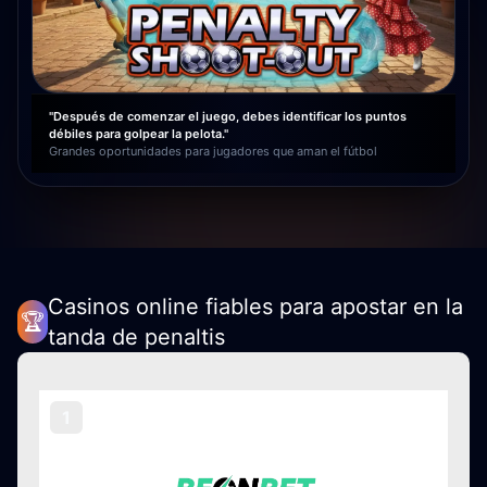
"Después de comenzar el juego, debes identificar los puntos
débiles para golpear la pelota."
Grandes oportunidades para jugadores que aman el fútbol
Casinos online fiables para apostar en la
🏆
tanda de penaltis