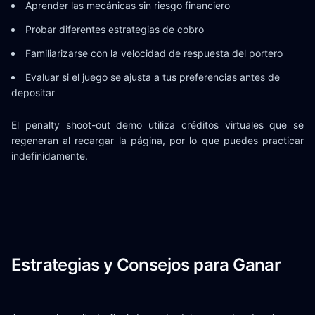
Aprender las mecánicas sin riesgo financiero
Probar diferentes estrategias de cobro
Familiarizarse con la velocidad de respuesta del portero
Evaluar si el juego se ajusta a tus preferencias antes de
depositar
El penalty shoot-out demo utiliza créditos virtuales que se
regeneran al recargar la página, por lo que puedes practicar
indefinidamente.
Estrategias y Consejos para Ganar