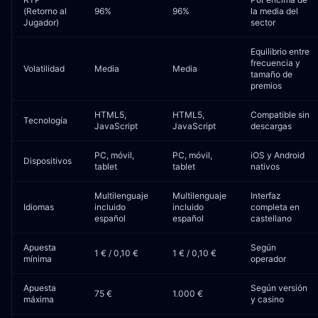
(Retorno al
96%
96%
la media del
Jugador)
sector
Equilibrio entre
frecuencia y
Volatilidad
Media
Media
tamaño de
premios
HTML5,
HTML5,
Compatible sin
Tecnología
JavaScript
JavaScript
descargas
PC, móvil,
PC, móvil,
iOS y Android
Dispositivos
tablet
tablet
nativos
Multilenguaje
Multilenguaje
Interfaz
Idiomas
incluido
incluido
completa en
español
español
castellano
Apuesta
Según
1 € / 0,10 €
1 € / 0,10 €
mínima
operador
Apuesta
Según versión
75 €
1.000 €
máxima
y casino