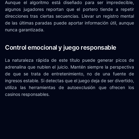
Aunque el algoritmo está diseñado para ser impredecible,
algunos jugadores reportan que el portero tiende a repetir
direcciones tras ciertas secuencias. Llevar un registro mental
de las últimas paradas puede aportar información útil, aunque
nunca garantizada.
Control emocional y juego responsable
La naturaleza rápida de este título puede generar picos de
adrenalina que nublen el juicio. Mantén siempre la perspectiva
de que se trata de entretenimiento, no de una fuente de
ingresos estable. Si detectas que el juego deja de ser divertido,
utiliza las herramientas de autoexclusión que ofrecen los
casinos responsables.