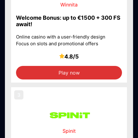
Winnita
Welcome Bonus: up to €1500 + 300 FS
await!
Online casino with a user-friendly design
Focus on slots and promotional offers
4.8/5
Play now
Spinit