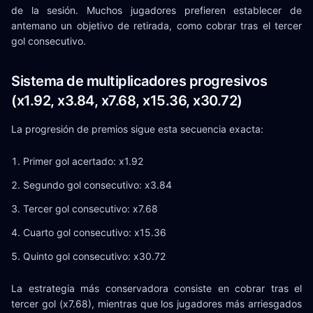
de la sesión. Muchos jugadores prefieren establecer de
antemano un objetivo de retirada, como cobrar tras el tercer
gol consecutivo.
Sistema de multiplicadores progresivos
(x1.92, x3.84, x7.68, x15.36, x30.72)
La progresión de premios sigue esta secuencia exacta:
Primer gol acertado: x1.92
Segundo gol consecutivo: x3.84
Tercer gol consecutivo: x7.68
Cuarto gol consecutivo: x15.36
Quinto gol consecutivo: x30.72
La estrategia más conservadora consiste en cobrar tras el
tercer gol (x7.68), mientras que los jugadores más arriesgados