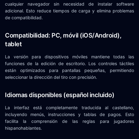
cualquier navegador sin necesidad de instalar software
adicional. Esto reduce tiempos de carga y elimina problemas
de compatibilidad.
Compatibilidad: PC, móvil (iOS/Android),
tablet
La versión para dispositivos móviles mantiene todas las
funciones de la edición de escritorio. Los controles táctiles
están optimizados para pantallas pequeñas, permitiendo
seleccionar la dirección del tiro con precisión.
Idiomas disponibles (español incluido)
La interfaz está completamente traducida al castellano,
incluyendo menús, instrucciones y tablas de pagos. Esto
facilita la comprensión de las reglas para jugadores
hispanohablantes.