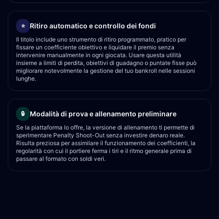
Ritiro automatico e controllo dei fondi
⭐
Il titolo include uno strumento di ritiro programmato, pratico per
fissare un coefficiente obiettivo e liquidare il premio senza
intervenire manualmente in ogni giocata. Usare questa utilità
insieme a limiti di perdita, obiettivi di guadagno o puntate fisse può
migliorare notevolmente la gestione del tuo bankroll nelle sessioni
lunghe.
Modalità di prova e allenamento preliminare
🔒
Se la piattaforma lo offre, la versione di allenamento ti permette di
sperimentare Penalty Shoot-Out senza investire denaro reale.
Risulta preziosa per assimilare il funzionamento dei coefficienti, la
regolarità con cui il portiere ferma i tiri e il ritmo generale prima di
passare al formato con soldi veri.