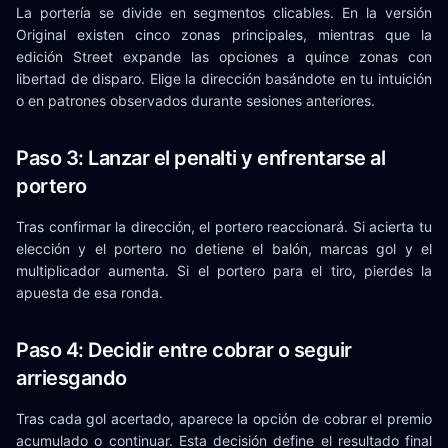
La portería se divide en segmentos clicables. En la versión
Original existen cinco zonas principales, mientras que la
edición Street expande las opciones a quince zonas con
libertad de disparo. Elige la dirección basándote en tu intuición
o en patrones observados durante sesiones anteriores.
Paso 3: Lanzar el penalti y enfrentarse al
portero
Tras confirmar la dirección, el portero reaccionará. Si acierta tu
elección y el portero no detiene el balón, marcas gol y el
multiplicador aumenta. Si el portero para el tiro, pierdes la
apuesta de esa ronda.
Paso 4: Decidir entre cobrar o seguir
arriesgando
Tras cada gol acertado, aparece la opción de cobrar el premio
acumulado o continuar. Esta decisión define el resultado final