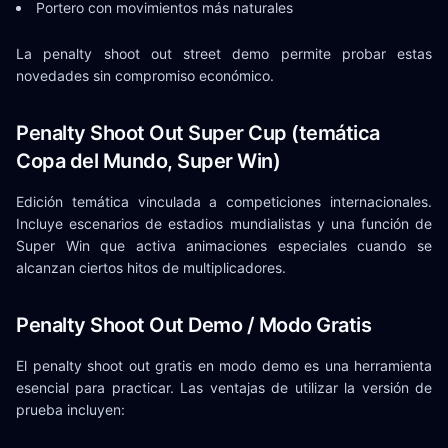
Portero con movimientos más naturales
La penalty shoot out street demo permite probar estas
novedades sin compromiso económico.
Penalty Shoot Out Super Cup (temática
Copa del Mundo, Super Win)
Edición temática vinculada a competiciones internacionales.
Incluye escenarios de estadios mundialistas y una función de
Super Win que activa animaciones especiales cuando se
alcanzan ciertos hitos de multiplicadores.
Penalty Shoot Out Demo / Modo Gratis
El penalty shoot out gratis en modo demo es una herramienta
esencial para practicar. Las ventajas de utilizar la versión de
prueba incluyen: