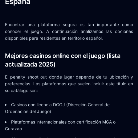
España
Encontrar una plataforma segura es tan importante como
conocer el juego. A continuación analizamos las opciones
disponibles para residentes en territorio español.
Mejores casinos online con el juego (lista
actualizada 2025)
El penalty shoot out donde jugar depende de tu ubicación y
preferencias. Las plataformas que suelen incluir este título en
su catálogo son:
Casinos con licencia DGOJ (Dirección General de
Ordenación del Juego)
Plataformas internacionales con certificación MGA o
Curazao