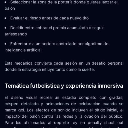
Seleccionar la zona de la portería donde quieres lanzar el
balón
Evaluar el riesgo antes de cada nuevo tiro
Decidir entre cobrar el premio acumulado o seguir
arriesgando
Enfrentarte a un portero controlado por algoritmo de
inteligencia artificial
Esta mecánica convierte cada sesión en un desafío personal
donde la estrategia influye tanto como la suerte.
Temática futbolística y experiencia inmersiva
El diseño visual recrea un estadio completo con gradas,
césped detallado y animaciones de celebración cuando se
marca gol. Los efectos de sonido incluyen el pitido inicial, el
impacto del balón contra las redes y la ovación del público.
Para los aficionados al deporte rey en penalty shoot out