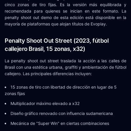
cinco zonas de tiro fijas. Es la versión más equilibrada y
recomendada para quienes se inician en este formato. La
penalty shoot out demo de esta edición está disponible en la
mayoría de plataformas que alojan títulos de Evoplay.
Penalty Shoot Out Street (2023, fútbol
callejero Brasil, 15 zonas, x32)
La penalty shoot out street traslada la acción a las calles de
Brasil con una estética urbana, graffiti y ambientación de fútbol
callejero. Las principales diferencias incluyen:
15 zonas de tiro con libertad de dirección en lugar de 5
zonas fijas
Multiplicador máximo elevado a x32
Diseño gráfico renovado con influencia sudamericana
Mecánica de "Super Win" en ciertas combinaciones