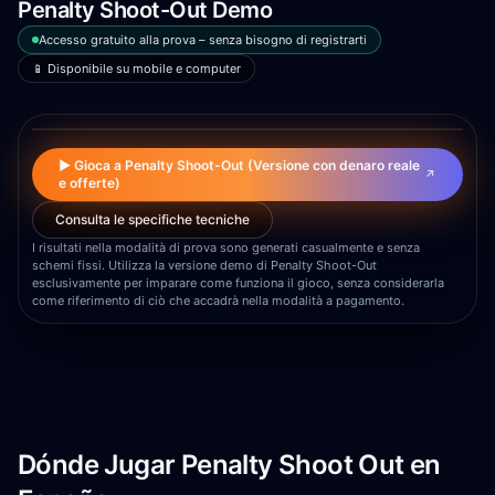
Penalty Shoot-Out Demo
Accesso gratuito alla prova – senza bisogno di registrarti
📱 Disponibile su mobile e computer
▶
▶ Gioca a Penalty Shoot-Out (Versione con denaro reale
↗
e offerte)
Consulta le specifiche tecniche
I risultati nella modalità di prova sono generati casualmente e senza
schemi fissi. Utilizza la versione demo di Penalty Shoot-Out
esclusivamente per imparare come funziona il gioco, senza considerarla
come riferimento di ciò che accadrà nella modalità a pagamento.
Dónde Jugar Penalty Shoot Out en