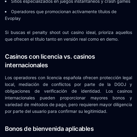
Sitios especializados en juegos instantáneos y crash games
Operadores que promocionan activamente títulos de
Evoplay
Si buscas el penalty shoot out casino ideal, prioriza aquellos
que ofrecen el título tanto en versión real como en demo.
Casinos con licencia vs. casinos
internacionales
Los operadores con licencia española ofrecen protección legal
local, mediación de conflictos por parte de la DGOJ y
obligaciones de verificación de identidad. Los casinos
internacionales pueden proporcionar mayores bonos y
variedad de métodos de pago, pero requieren mayor diligencia
por parte del usuario para confirmar su legitimidad.
Bonos de bienvenida aplicables