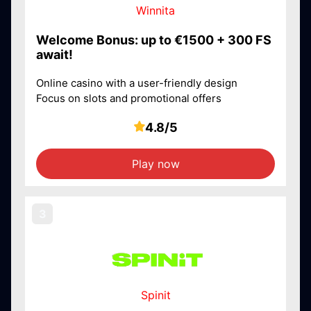
Winnita
Welcome Bonus: up to €1500 + 300 FS
await!
Online casino with a user-friendly design
Focus on slots and promotional offers
4.8/5
Play now
Spinit