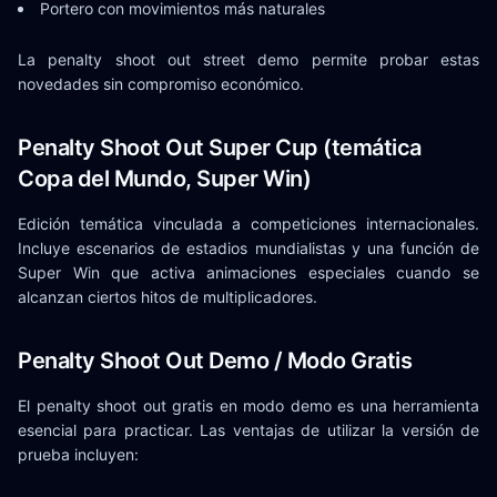
Portero con movimientos más naturales
La penalty shoot out street demo permite probar estas
novedades sin compromiso económico.
Penalty Shoot Out Super Cup (temática
Copa del Mundo, Super Win)
Edición temática vinculada a competiciones internacionales.
Incluye escenarios de estadios mundialistas y una función de
Super Win que activa animaciones especiales cuando se
alcanzan ciertos hitos de multiplicadores.
Penalty Shoot Out Demo / Modo Gratis
El penalty shoot out gratis en modo demo es una herramienta
esencial para practicar. Las ventajas de utilizar la versión de
prueba incluyen: