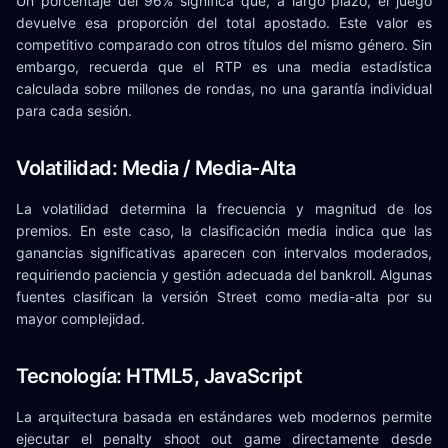
Un porcentaje del 96% significa que, a largo plazo, el juego
devuelve esa proporción del total apostado. Este valor es
competitivo comparado con otros títulos del mismo género. Sin
embargo, recuerda que el RTP es una media estadística
calculada sobre millones de rondas, no una garantía individual
para cada sesión.
Volatilidad: Media / Media-Alta
La volatilidad determina la frecuencia y magnitud de los
premios. En este caso, la clasificación media indica que las
ganancias significativas aparecen con intervalos moderados,
requiriendo paciencia y gestión adecuada del bankroll. Algunas
fuentes clasifican la versión Street como media-alta por su
mayor complejidad.
Tecnología: HTML5, JavaScript
La arquitectura basada en estándares web modernos permite
ejecutar el penalty shoot out game directamente desde