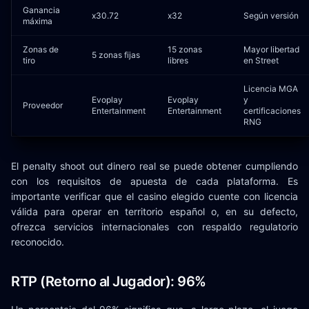
Ganancia
x30.72
x32
Según versión
máxima
Zonas de
15 zonas
Mayor libertad
5 zonas fijas
tiro
libres
en Street
Licencia MGA
Evoplay
Evoplay
y
Proveedor
Entertainment
Entertainment
certificaciones
RNG
El penalty shoot out dinero real se puede obtener cumpliendo
con los requisitos de apuesta de cada plataforma. Es
importante verificar que el casino elegido cuente con licencia
válida para operar en territorio español o, en su defecto,
ofrezca servicios internacionales con respaldo regulatorio
reconocido.
RTP (Retorno al Jugador): 96%