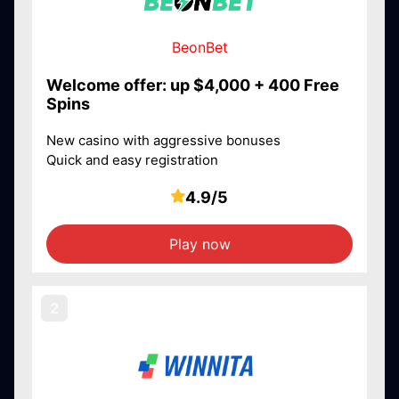
BeonBet
Welcome offer: up $4,000 + 400 Free
Spins
New casino with aggressive bonuses
Quick and easy registration
4.9/5
Play now