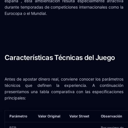
españa , esta ambientación resulta especialmente atractiva
durante temporadas de competiciones internacionales como la
Eurocopa o el Mundial.
Características Técnicas del Juego
Antes de apostar dinero real, conviene conocer los parámetros
técnicos que definen la experiencia. A continuación
presentamos una tabla comparativa con las especificaciones
principales:
Parámetro
Valor Original
Valor Street
Observación
RTP
Por encima de