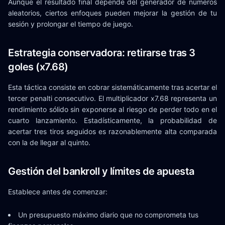
Aunque el resultado final depende del generador de números
aleatorios, ciertos enfoques pueden mejorar la gestión de tu
sesión y prolongar el tiempo de juego.
Estrategia conservadora: retirarse tras 3
goles (x7.68)
Esta táctica consiste en cobrar sistemáticamente tras acertar el
tercer penalti consecutivo. El multiplicador x7.68 representa un
rendimiento sólido sin exponerse al riesgo de perder todo en el
cuarto lanzamiento. Estadísticamente, la probabilidad de
acertar tres tiros seguidos es razonablemente alta comparada
con la de llegar al quinto.
Gestión del bankroll y límites de apuesta
Establece antes de comenzar:
Un presupuesto máximo diario que no comprometa tus