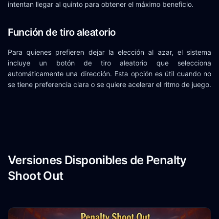
intentan llegar al quinto para obtener el máximo beneficio.
Función de tiro aleatorio
Para quienes prefieren dejar la elección al azar, el sistema
incluye un botón de tiro aleatorio que selecciona
automáticamente una dirección. Esta opción es útil cuando no
se tiene preferencia clara o se quiere acelerar el ritmo de juego.
Versiones Disponibles de Penalty
Shoot Out