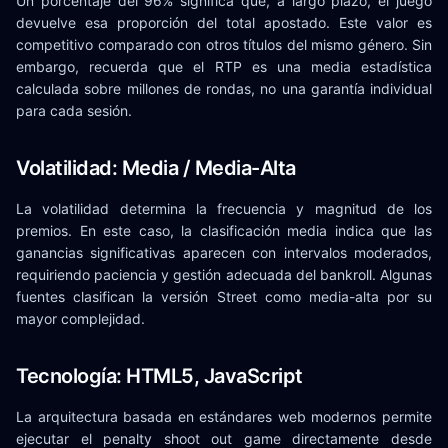
Un porcentaje del 96% significa que, a largo plazo, el juego
devuelve esa proporción del total apostado. Este valor es
competitivo comparado con otros títulos del mismo género. Sin
embargo, recuerda que el RTP es una media estadística
calculada sobre millones de rondas, no una garantía individual
para cada sesión.
Volatilidad: Media / Media-Alta
La volatilidad determina la frecuencia y magnitud de los
premios. En este caso, la clasificación media indica que las
ganancias significativas aparecen con intervalos moderados,
requiriendo paciencia y gestión adecuada del bankroll. Algunas
fuentes clasifican la versión Street como media-alta por su
mayor complejidad.
Tecnología: HTML5, JavaScript
La arquitectura basada en estándares web modernos permite
ejecutar el penalty shoot out game directamente desde