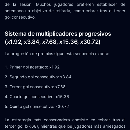
de la sesión. Muchos jugadores prefieren establecer de
antemano un objetivo de retirada, como cobrar tras el tercer
gol consecutivo.
Sistema de multiplicadores progresivos
(x1.92, x3.84, x7.68, x15.36, x30.72)
La progresión de premios sigue esta secuencia exacta:
Primer gol acertado: x1.92
Segundo gol consecutivo: x3.84
Tercer gol consecutivo: x7.68
Cuarto gol consecutivo: x15.36
Quinto gol consecutivo: x30.72
La estrategia más conservadora consiste en cobrar tras el
tercer gol (x7.68), mientras que los jugadores más arriesgados