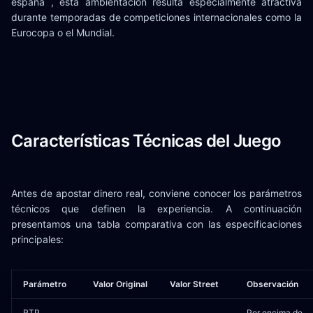
españa , esta ambientación resulta especialmente atractiva
durante temporadas de competiciones internacionales como la
Eurocopa o el Mundial.
Características Técnicas del Juego
Antes de apostar dinero real, conviene conocer los parámetros
técnicos que definen la experiencia. A continuación
presentamos una tabla comparativa con las especificaciones
principales:
Parámetro
Valor Original
Valor Street
Observación
RTP
Por encima de