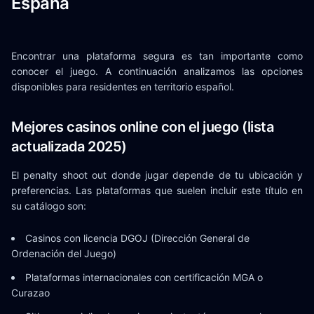
España
Encontrar una plataforma segura es tan importante como
conocer el juego. A continuación analizamos las opciones
disponibles para residentes en territorio español.
Mejores casinos online con el juego (lista
actualizada 2025)
El penalty shoot out donde jugar depende de tu ubicación y
preferencias. Las plataformas que suelen incluir este título en
su catálogo son:
Casinos con licencia DGOJ (Dirección General de
Ordenación del Juego)
Plataformas internacionales con certificación MGA o
Curazao