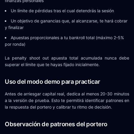
finanzas personales
Un límite de pérdidas tras el cual detendrás la sesión
Un objetivo de ganancias que, al alcanzarse, te hará cobrar
y finalizar
Apuestas proporcionales a tu bankroll total (máximo 2-5%
por ronda)
La penalty shoot out apuesta total acumulada nunca debe
superar el límite que te hayas fijado inicialmente.
Uso del modo demo para practicar
Antes de arriesgar capital real, dedica al menos 20-30 minutos
a la versión de prueba. Esto te permitirá identificar patrones en
la respuesta del portero y calibrar tu ritmo de decisión.
Observación de patrones del portero