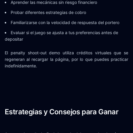
Aprender las mecánicas sin riesgo financiero
Probar diferentes estrategias de cobro
Familiarizarse con la velocidad de respuesta del portero
Evaluar si el juego se ajusta a tus preferencias antes de
depositar
El penalty shoot-out demo utiliza créditos virtuales que se
regeneran al recargar la página, por lo que puedes practicar
indefinidamente.
Estrategias y Consejos para Ganar