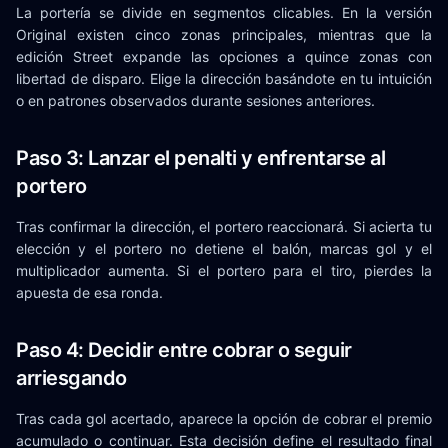
La portería se divide en segmentos clicables. En la versión
Original existen cinco zonas principales, mientras que la
edición Street expande las opciones a quince zonas con
libertad de disparo. Elige la dirección basándote en tu intuición
o en patrones observados durante sesiones anteriores.
Paso 3: Lanzar el penalti y enfrentarse al
portero
Tras confirmar la dirección, el portero reaccionará. Si acierta tu
elección y el portero no detiene el balón, marcas gol y el
multiplicador aumenta. Si el portero para el tiro, pierdes la
apuesta de esa ronda.
Paso 4: Decidir entre cobrar o seguir
arriesgando
Tras cada gol acertado, aparece la opción de cobrar el premio
acumulado o continuar. Esta decisión define el resultado final