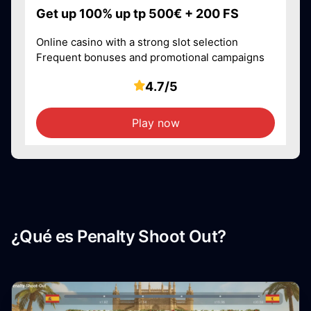
Get up 100% up tp 500€ + 200 FS
Online casino with a strong slot selection
Frequent bonuses and promotional campaigns
4.7/5
Play now
¿Qué es Penalty Shoot Out?