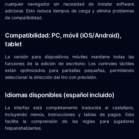
cualquier navegador sin necesidad de instalar software
adicional. Esto reduce tiempos de carga y elimina problemas
de compatibilidad.
Compatibilidad: PC, móvil (iOS/Android),
tablet
La versión para dispositivos móviles mantiene todas las
funciones de la edición de escritorio. Los controles táctiles
están optimizados para pantallas pequeñas, permitiendo
seleccionar la dirección del tiro con precisión.
Idiomas disponibles (español incluido)
La interfaz está completamente traducida al castellano,
incluyendo menús, instrucciones y tablas de pagos. Esto
facilita la comprensión de las reglas para jugadores
hispanohablantes.