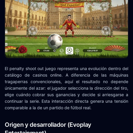
El penalty shoot out juego representa una evolución dentro del
catálogo de casinos online. A diferencia de las máquinas
tragaperras convencionales, aquí el resultado no depende
únicamente del azar: el jugador selecciona la dirección del tiro,
elige cuándo cobrar sus ganancias y decide si arriesgarse a
continuar la serie. Esta interacción directa genera una tensión
comparable a la de un partido de fútbol real.
Origen y desarrollador (Evoplay
Entertainment)