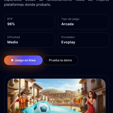
plataformas donde probarlo.
RTP
Tipo de juego
96%
Arcada
Dificultad
Proveedor
Medio
Evoplay
▶ Juega en línea
Prueba la demo