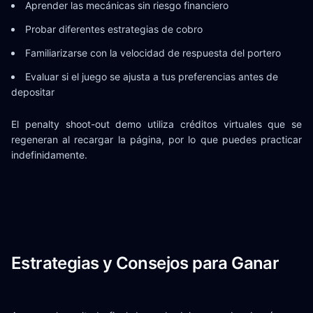
Aprender las mecánicas sin riesgo financiero
Probar diferentes estrategias de cobro
Familiarizarse con la velocidad de respuesta del portero
Evaluar si el juego se ajusta a tus preferencias antes de
depositar
El penalty shoot-out demo utiliza créditos virtuales que se
regeneran al recargar la página, por lo que puedes practicar
indefinidamente.
Estrategias y Consejos para Ganar