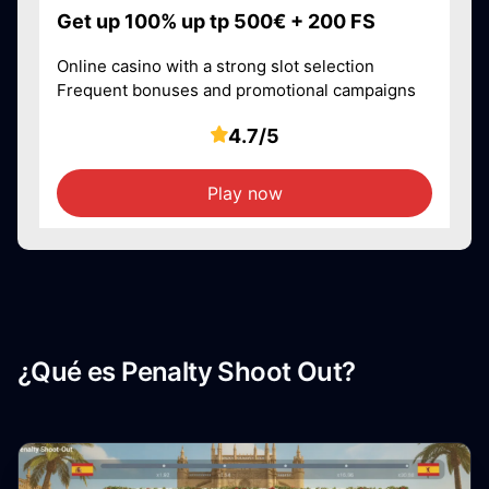
Get up 100% up tp 500€ + 200 FS
Online casino with a strong slot selection
Frequent bonuses and promotional campaigns
4.7/5
Play now
¿Qué es Penalty Shoot Out?