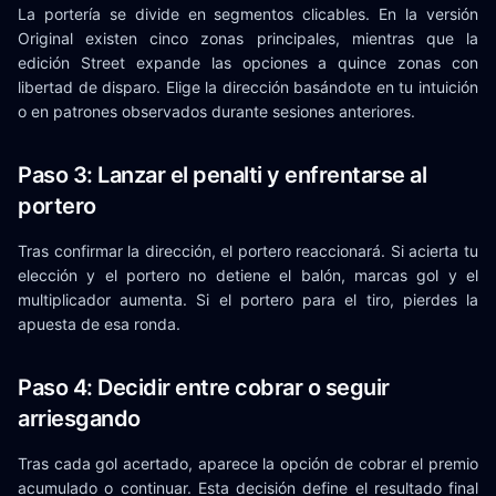
La portería se divide en segmentos clicables. En la versión
Original existen cinco zonas principales, mientras que la
edición Street expande las opciones a quince zonas con
libertad de disparo. Elige la dirección basándote en tu intuición
o en patrones observados durante sesiones anteriores.
Paso 3: Lanzar el penalti y enfrentarse al
portero
Tras confirmar la dirección, el portero reaccionará. Si acierta tu
elección y el portero no detiene el balón, marcas gol y el
multiplicador aumenta. Si el portero para el tiro, pierdes la
apuesta de esa ronda.
Paso 4: Decidir entre cobrar o seguir
arriesgando
Tras cada gol acertado, aparece la opción de cobrar el premio
acumulado o continuar. Esta decisión define el resultado final