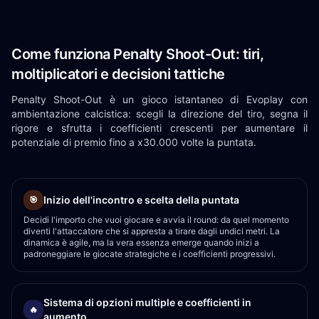
Come funziona Penalty Shoot-Out: tiri,
moltiplicatori e decisioni tattiche
Penalty Shoot-Out è un gioco istantaneo di Evoplay con
ambientazione calcistica: scegli la direzione del tiro, segna il
rigore e sfrutta i coefficienti crescenti per aumentare il
potenziale di premio fino a x30.000 volte la puntata.
Inizio dell'incontro e scelta della puntata
🎯
Decidi l'importo che vuoi giocare e avvia il round: da quel momento
diventi l'attaccatore che si appresta a tirare dagli undici metri. La
dinamica è agile, ma la vera essenza emerge quando inizi a
padroneggiare le giocate strategiche e i coefficienti progressivi.
Sistema di opzioni multiple e coefficienti in
🔥
aumento