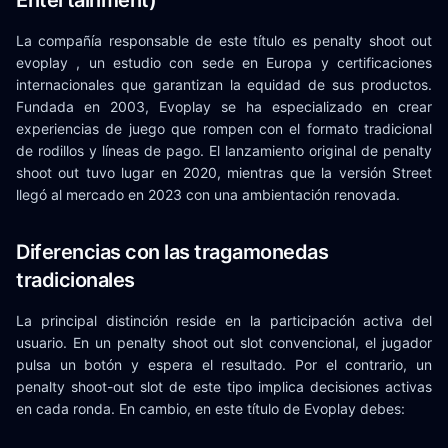
La compañía responsable de este título es penalty shoot out
evoplay , un estudio con sede en Europa y certificaciones
internacionales que garantizan la equidad de sus productos.
Fundada en 2003, Evoplay se ha especializado en crear
experiencias de juego que rompen con el formato tradicional
de rodillos y líneas de pago. El lanzamiento original de penalty
shoot out tuvo lugar en 2020, mientras que la versión Street
llegó al mercado en 2023 con una ambientación renovada.
Diferencias con las tragamonedas
tradicionales
La principal distinción reside en la participación activa del
usuario. En un penalty shoot out slot convencional, el jugador
pulsa un botón y espera el resultado. Por el contrario, un
penalty shoot-out slot de este tipo implica decisiones activas
en cada ronda. En cambio, en este título de Evoplay debes: