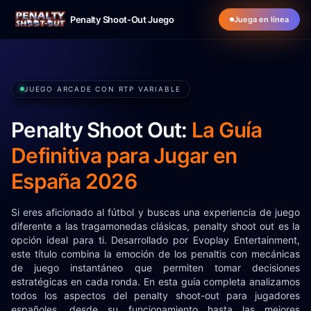
Penalty Shoot-Out Juego
Juega en línea
JUEGO ARCADE CON RTP VARIABLE
Penalty Shoot Out:
La Guía
Definitiva para Jugar en
España 2026
Si eres aficionado al fútbol y buscas una experiencia de juego
diferente a las tragamonedas clásicas, penalty shoot out es la
opción ideal para ti. Desarrollado por Evoplay Entertainment,
este título combina la emoción de los penaltis con mecánicas
de juego instantáneo que permiten tomar decisiones
estratégicas en cada ronda. En esta guía completa analizamos
todos los aspectos del penalty shoot-out para jugadores
españoles, desde su funcionamiento hasta las mejores