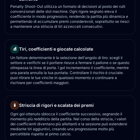
Penalty Shoot-Out utilizza un formato di decisioni al posto dei rulli
convenzionali delle slot machine. Ogni rigore segnato eleva il
coefficiente in modo progressivo, rendendo la partita più dinamica e
permettendo di accumulare premi considerevoli, soprattutto se riesci
a mantenere una striscia di tiri azzeccati consecutivi.
Tiri, coefficienti e giocate calcolate
💰
Un fattore determinante è la selezione dell'angolo di tiro: scegli il
settore e verifichi se il portiere riesce a fermare il pallone o se questo
oltrepassa la linea di porta. I gol incrementano il coefficiente, mentre
una parata annulla la tua puntata. Controllare il rischio è cruciale:
puoi ritirare le tue vincite in qualsiasi momento o continuare a
rischiare per coefficienti maggiori.
Striscia di rigori e scalata dei premi
🧪
Ogni gol ottenuto sblocca il coefficiente successivo, segnando il
momento più redditizio della partita. Nel corso della striscia, i valori
dei coefficienti diventano più allettanti e la sessione può estendersi
mediante tiri aggiuntivi, creando una progressione molto più
percettibile rispetto al primo calcio.