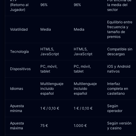
(Retorno al
96%
96%
la media del
Jugador)
sector
Equilibrio entre
frecuencia y
Volatilidad
Media
Media
tamaño de
premios
HTML5,
HTML5,
Compatible sin
Tecnología
JavaScript
JavaScript
descargas
PC, móvil,
PC, móvil,
iOS y Android
Dispositivos
tablet
tablet
nativos
Multilenguaje
Multilenguaje
Interfaz
Idiomas
incluido
incluido
completa en
español
español
castellano
Apuesta
Según
1 € / 0,10 €
1 € / 0,10 €
mínima
operador
Apuesta
Según versión
75 €
1.000 €
máxima
y casino