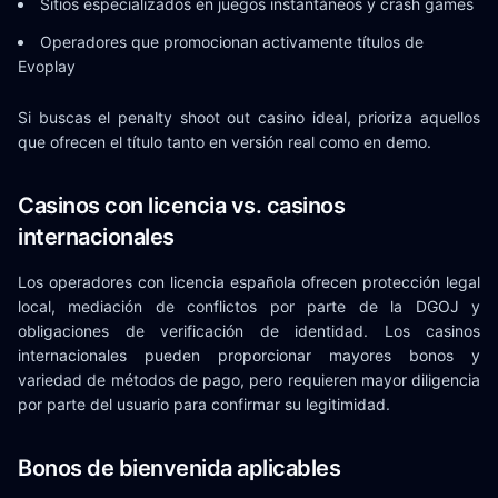
Sitios especializados en juegos instantáneos y crash games
Operadores que promocionan activamente títulos de
Evoplay
Si buscas el penalty shoot out casino ideal, prioriza aquellos
que ofrecen el título tanto en versión real como en demo.
Casinos con licencia vs. casinos
internacionales
Los operadores con licencia española ofrecen protección legal
local, mediación de conflictos por parte de la DGOJ y
obligaciones de verificación de identidad. Los casinos
internacionales pueden proporcionar mayores bonos y
variedad de métodos de pago, pero requieren mayor diligencia
por parte del usuario para confirmar su legitimidad.
Bonos de bienvenida aplicables