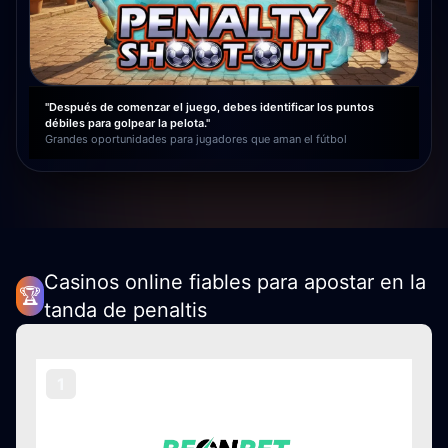
"Después de comenzar el juego, debes identificar los puntos
débiles para golpear la pelota."
Grandes oportunidades para jugadores que aman el fútbol
Casinos online fiables para apostar en la
🏆
tanda de penaltis