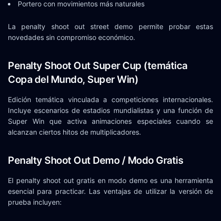
Portero con movimientos más naturales
La penalty shoot out street demo permite probar estas
novedades sin compromiso económico.
Penalty Shoot Out Super Cup (temática
Copa del Mundo, Super Win)
Edición temática vinculada a competiciones internacionales.
Incluye escenarios de estadios mundialistas y una función de
Super Win que activa animaciones especiales cuando se
alcanzan ciertos hitos de multiplicadores.
Penalty Shoot Out Demo / Modo Gratis
El penalty shoot out gratis en modo demo es una herramienta
esencial para practicar. Las ventajas de utilizar la versión de
prueba incluyen: