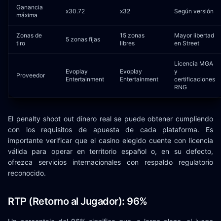
Ganancia
x30.72
x32
Según versión
máxima
Zonas de
15 zonas
Mayor libertad
5 zonas fijas
tiro
libres
en Street
Licencia MGA
Evoplay
Evoplay
y
Proveedor
Entertainment
Entertainment
certificaciones
RNG
El penalty shoot out dinero real se puede obtener cumpliendo
con los requisitos de apuesta de cada plataforma. Es
importante verificar que el casino elegido cuente con licencia
válida para operar en territorio español o, en su defecto,
ofrezca servicios internacionales con respaldo regulatorio
reconocido.
RTP (Retorno al Jugador): 96%