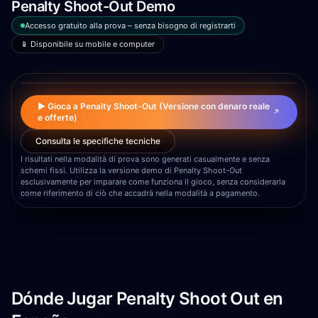
Penalty Shoot-Out Demo
Accesso gratuito alla prova – senza bisogno di registrarti
📱 Disponibile su mobile e computer
▶
▶ Gioca a Penalty Shoot-Out (Versione con denaro reale
↗
e offerte)
Consulta le specifiche tecniche
I risultati nella modalità di prova sono generati casualmente e senza
schemi fissi. Utilizza la versione demo di Penalty Shoot-Out
esclusivamente per imparare come funziona il gioco, senza considerarla
come riferimento di ciò che accadrà nella modalità a pagamento.
Dónde Jugar Penalty Shoot Out en