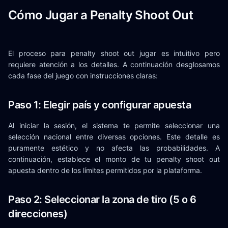
Cómo Jugar a Penalty Shoot Out
El proceso para penalty shoot out jugar es intuitivo pero
requiere atención a los detalles. A continuación desglosamos
cada fase del juego con instrucciones claras:
Paso 1: Elegir país y configurar apuesta
Al iniciar la sesión, el sistema te permite seleccionar una
selección nacional entre diversas opciones. Este detalle es
puramente estético y no afecta las probabilidades. A
continuación, establece el monto de tu penalty shoot out
apuesta dentro de los límites permitidos por la plataforma.
Paso 2: Seleccionar la zona de tiro (5 o 6
direcciones)