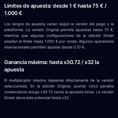
Límites de apuesta: desde 1 € hasta 75 € /
1.000 €
Los rangos de apuesta varían según la versión del juego y la
plataforma. La versión Original permite apuestas hasta 75 €,
mientras que algunas configuraciones de la edición Street
amplían el límite hasta 1.000 € por ronda. Algunos operadores
internacionales permiten apostar desde 0,10 €.
Ganancia máxima: hasta x30.72 / x32 la
apuesta
El multiplicador máximo depende directamente de la versión
seleccionada. En la edición Original, acertar cinco penaltis
consecutivos otorga x30.72 veces la apuesta inicial. La versión
Street eleva este potencial hasta x32.