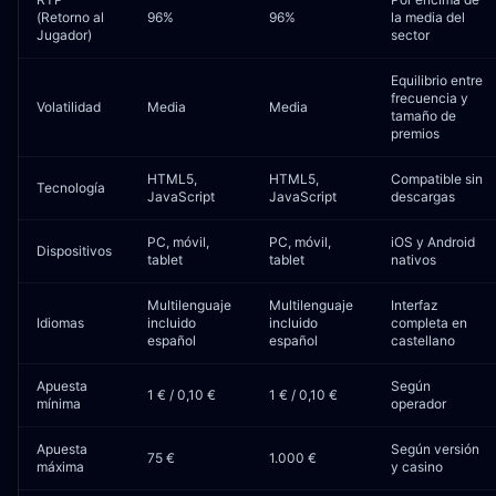
(Retorno al
96%
96%
la media del
Jugador)
sector
Equilibrio entre
frecuencia y
Volatilidad
Media
Media
tamaño de
premios
HTML5,
HTML5,
Compatible sin
Tecnología
JavaScript
JavaScript
descargas
PC, móvil,
PC, móvil,
iOS y Android
Dispositivos
tablet
tablet
nativos
Multilenguaje
Multilenguaje
Interfaz
Idiomas
incluido
incluido
completa en
español
español
castellano
Apuesta
Según
1 € / 0,10 €
1 € / 0,10 €
mínima
operador
Apuesta
Según versión
75 €
1.000 €
máxima
y casino