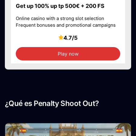
Get up 100% up tp 500€ + 200 FS
Online casino with a strong slot selection
Frequent bonuses and promotional campaigns
4.7/5
Play now
¿Qué es Penalty Shoot Out?