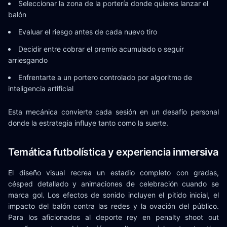
Seleccionar la zona de la portería donde quieres lanzar el
balón
Evaluar el riesgo antes de cada nuevo tiro
Decidir entre cobrar el premio acumulado o seguir
arriesgando
Enfrentarte a un portero controlado por algoritmo de
inteligencia artificial
Esta mecánica convierte cada sesión en un desafío personal
donde la estrategia influye tanto como la suerte.
Temática futbolística y experiencia inmersiva
El diseño visual recrea un estadio completo con gradas,
césped detallado y animaciones de celebración cuando se
marca gol. Los efectos de sonido incluyen el pitido inicial, el
impacto del balón contra las redes y la ovación del público.
Para los aficionados al deporte rey en penalty shoot out