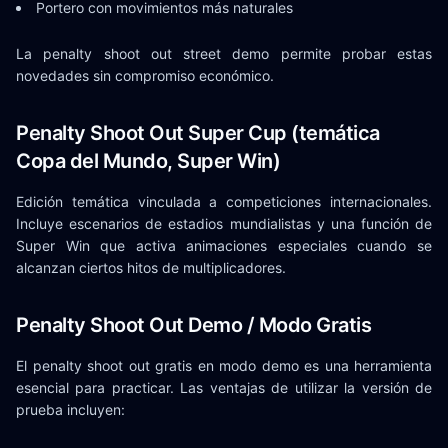
Portero con movimientos más naturales
La penalty shoot out street demo permite probar estas
novedades sin compromiso económico.
Penalty Shoot Out Super Cup (temática
Copa del Mundo, Super Win)
Edición temática vinculada a competiciones internacionales.
Incluye escenarios de estadios mundialistas y una función de
Super Win que activa animaciones especiales cuando se
alcanzan ciertos hitos de multiplicadores.
Penalty Shoot Out Demo / Modo Gratis
El penalty shoot out gratis en modo demo es una herramienta
esencial para practicar. Las ventajas de utilizar la versión de
prueba incluyen: