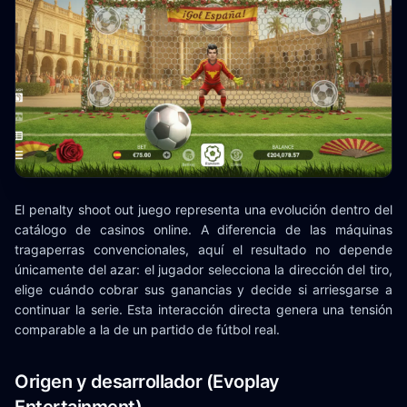
El penalty shoot out juego representa una evolución dentro del
catálogo de casinos online. A diferencia de las máquinas
tragaperras convencionales, aquí el resultado no depende
únicamente del azar: el jugador selecciona la dirección del tiro,
elige cuándo cobrar sus ganancias y decide si arriesgarse a
continuar la serie. Esta interacción directa genera una tensión
comparable a la de un partido de fútbol real.
Origen y desarrollador (Evoplay
Entertainment)