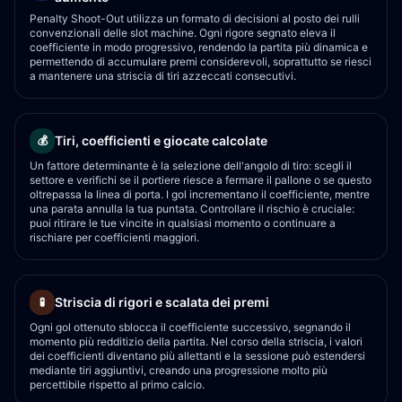
Penalty Shoot-Out utilizza un formato di decisioni al posto dei rulli
convenzionali delle slot machine. Ogni rigore segnato eleva il
coefficiente in modo progressivo, rendendo la partita più dinamica e
permettendo di accumulare premi considerevoli, soprattutto se riesci
a mantenere una striscia di tiri azzeccati consecutivi.
Tiri, coefficienti e giocate calcolate
💰
Un fattore determinante è la selezione dell'angolo di tiro: scegli il
settore e verifichi se il portiere riesce a fermare il pallone o se questo
oltrepassa la linea di porta. I gol incrementano il coefficiente, mentre
una parata annulla la tua puntata. Controllare il rischio è cruciale:
puoi ritirare le tue vincite in qualsiasi momento o continuare a
rischiare per coefficienti maggiori.
Striscia di rigori e scalata dei premi
🧪
Ogni gol ottenuto sblocca il coefficiente successivo, segnando il
momento più redditizio della partita. Nel corso della striscia, i valori
dei coefficienti diventano più allettanti e la sessione può estendersi
mediante tiri aggiuntivi, creando una progressione molto più
percettibile rispetto al primo calcio.