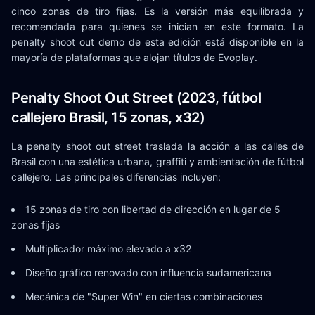
cinco zonas de tiro fijas. Es la versión más equilibrada y
recomendada para quienes se inician en este formato. La
penalty shoot out demo de esta edición está disponible en la
mayoría de plataformas que alojan títulos de Evoplay.
Penalty Shoot Out Street (2023, fútbol
callejero Brasil, 15 zonas, x32)
La penalty shoot out street traslada la acción a las calles de
Brasil con una estética urbana, graffiti y ambientación de fútbol
callejero. Las principales diferencias incluyen:
15 zonas de tiro con libertad de dirección en lugar de 5
zonas fijas
Multiplicador máximo elevado a x32
Diseño gráfico renovado con influencia sudamericana
Mecánica de "Super Win" en ciertas combinaciones