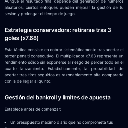
Aunque el resultado final depende del generador de números
aleatorios, ciertos enfoques pueden mejorar la gestión de tu
sesión y prolongar el tiempo de juego.
Estrategia conservadora: retirarse tras 3
goles (x7.68)
Esta táctica consiste en cobrar sistemáticamente tras acertar el
tercer penalti consecutivo. El multiplicador x7.68 representa un
rendimiento sólido sin exponerse al riesgo de perder todo en el
cuarto lanzamiento. Estadísticamente, la probabilidad de
acertar tres tiros seguidos es razonablemente alta comparada
con la de llegar al quinto.
Gestión del bankroll y límites de apuesta
Establece antes de comenzar:
Un presupuesto máximo diario que no comprometa tus