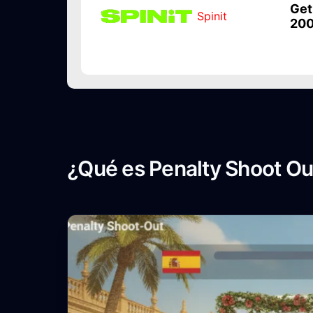
Get
Spinit
200
¿Qué es Penalty Shoot Ou