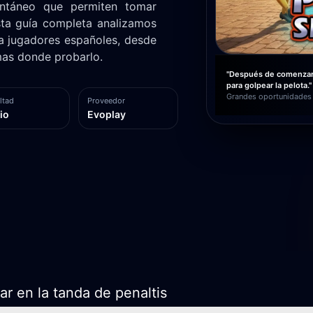
antáneo que permiten tomar
sta guía completa analizamos
a jugadores españoles, desde
mas donde probarlo.
"Después de comenzar e
para golpear la pelota."
Grandes oportunidades 
ultad
Proveedor
io
Evoplay
ar en la tanda de penaltis