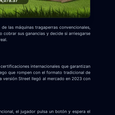
a de las máquinas tragaperras convencionales,
do cobrar sus ganancias y decide si arriesgarse
eal.
certificaciones internacionales que garantizan
uego que rompen con el formato tradicional de
 la versión Street llegó al mercado en 2023 con
encional, el jugador pulsa un botón y espera el