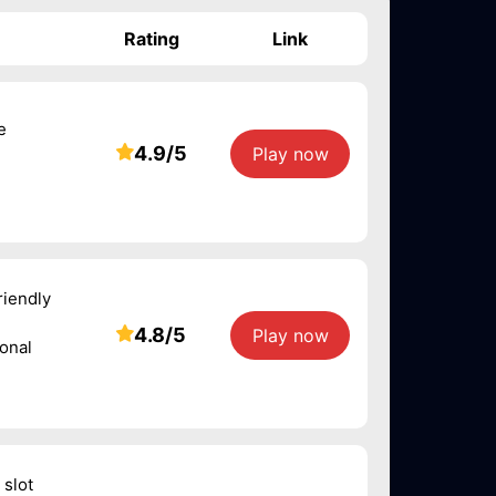
Rating
Link
e
4.9/5
Play now
n
riendly
4.8/5
Play now
onal
 slot