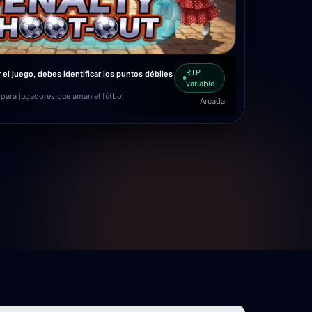
RTP
l juego, debes identificar los puntos débiles
variable
para jugadores que aman el fútbol
Arcada