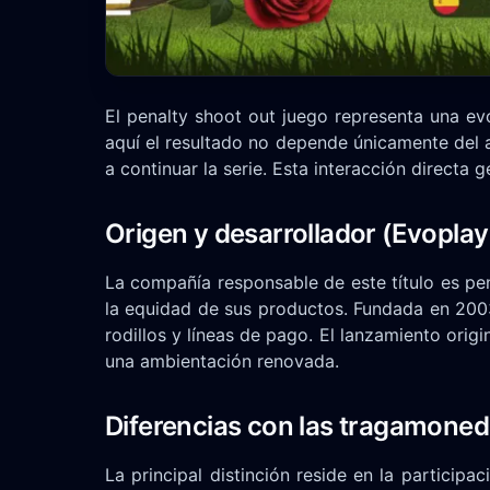
El penalty shoot out juego representa una ev
aquí el resultado no depende únicamente del az
a continuar la serie. Esta interacción directa 
Origen y desarrollador (Evopla
La compañía responsable de este título es pen
la equidad de sus productos. Fundada en 2003
rodillos y líneas de pago. El lanzamiento orig
una ambientación renovada.
Diferencias con las tragamoned
La principal distinción reside en la participa