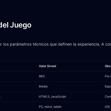
del Juego
er los parámetros técnicos que definen la experiencia. A c
Valor Street
Obs
96%
Por 
Media
Equi
t
HTML5, JavaScript
Comp
PC, móvil, tablet
iOS 