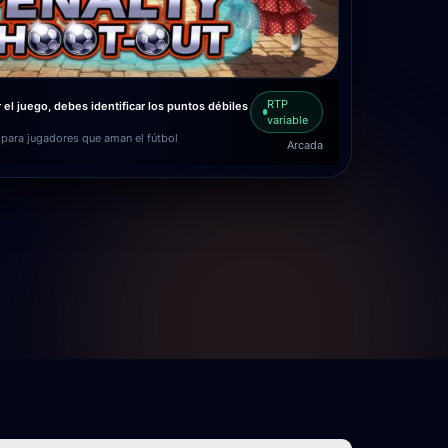
RTP
l juego, debes identificar los puntos débiles
variable
para jugadores que aman el fútbol
Arcada