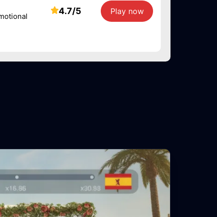
4.7/5
Play now
motional