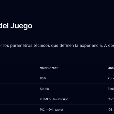
del Juego
er los parámetros técnicos que definen la experiencia. A c
Valor Street
Obs
96%
Por 
Media
Equi
t
HTML5, JavaScript
Comp
PC, móvil, tablet
iOS 