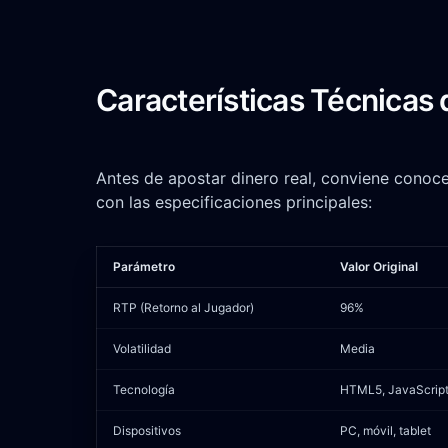
Características Técnicas 
Antes de apostar dinero real, conviene conoc
con las especificaciones principales:
Parámetro
Valor Original
RTP (Retorno al Jugador)
96%
Volatilidad
Media
Tecnología
HTML5, JavaScrip
Dispositivos
PC, móvil, tablet