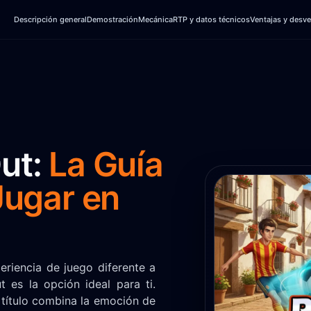
Descripción general
Demostración
Mecánica
RTP y datos técnicos
Ventajas y desve
ut:
La Guía
Jugar en
eriencia de juego diferente a
 es la opción ideal para ti.
 título combina la emoción de