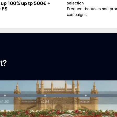
 up 100% up tp 500€ +
selection
 FS
Frequent bonuses and pro
campaigns
t?