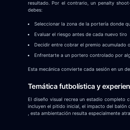
resultado. Por el contrario, un penalty shoo
debes:
Seleccionar la zona de la portería donde qu
Evaluar el riesgo antes de cada nuevo tiro
Decidir entre cobrar el premio acumulado o
Enfrentarte a un portero controlado por algo
Esta mecánica convierte cada sesión en un des
Temática futbolística y experie
El diseño visual recrea un estadio completo 
incluyen el pitido inicial, el impacto del baló
, esta ambientación resulta especialmente at