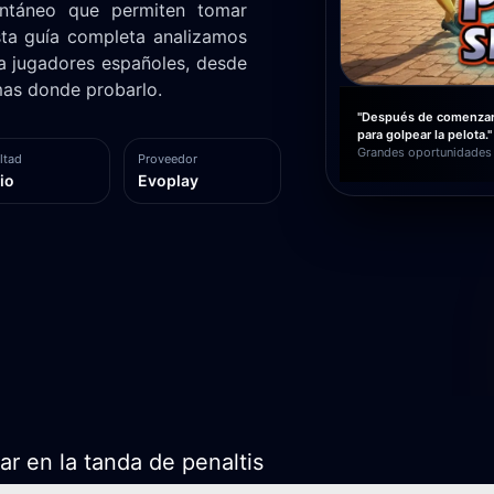
antáneo que permiten tomar
sta guía completa analizamos
a jugadores españoles, desde
mas donde probarlo.
"Después de comenzar e
para golpear la pelota."
Grandes oportunidades 
ultad
Proveedor
io
Evoplay
ar en la tanda de penaltis