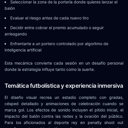
Seleccionar la zona de la portería donde quieres lanzar el
balón
Evaluar el riesgo antes de cada nuevo tiro
Decidir entre cobrar el premio acumulado o seguir
arriesgando
Enfrentarte a un portero controlado por algoritmo de
inteligencia artificial
Esta mecánica convierte cada sesión en un desafío personal
donde la estrategia influye tanto como la suerte.
Temática futbolística y experiencia inmersiva
El diseño visual recrea un estadio completo con gradas,
césped detallado y animaciones de celebración cuando se
marca gol. Los efectos de sonido incluyen el pitido inicial, el
impacto del balón contra las redes y la ovación del público.
Para los aficionados al deporte rey en penalty shoot out