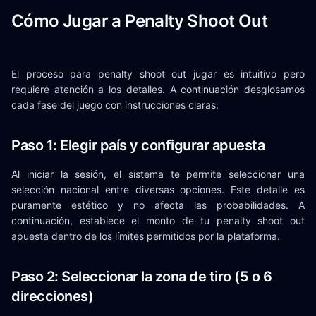
Cómo Jugar a Penalty Shoot Out
El proceso para penalty shoot out jugar es intuitivo pero
requiere atención a los detalles. A continuación desglosamos
cada fase del juego con instrucciones claras:
Paso 1: Elegir país y configurar apuesta
Al iniciar la sesión, el sistema te permite seleccionar una
selección nacional entre diversas opciones. Este detalle es
puramente estético y no afecta las probabilidades. A
continuación, establece el monto de tu penalty shoot out
apuesta dentro de los límites permitidos por la plataforma.
Paso 2: Seleccionar la zona de tiro (5 o 6
direcciones)