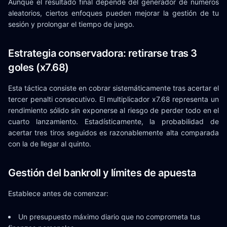
Aunque el resultado final depende del generador de números
aleatorios, ciertos enfoques pueden mejorar la gestión de tu
sesión y prolongar el tiempo de juego.
Estrategia conservadora: retirarse tras 3
goles (x7.68)
Esta táctica consiste en cobrar sistemáticamente tras acertar el
tercer penalti consecutivo. El multiplicador x7.68 representa un
rendimiento sólido sin exponerse al riesgo de perder todo en el
cuarto lanzamiento. Estadísticamente, la probabilidad de
acertar tres tiros seguidos es razonablemente alta comparada
con la de llegar al quinto.
Gestión del bankroll y límites de apuesta
Establece antes de comenzar:
Un presupuesto máximo diario que no comprometa tus