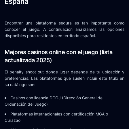
España
Encontrar una plataforma segura es tan importante como
conocer el juego. A continuación analizamos las opciones
disponibles para residentes en territorio español.
Mejores casinos online con el juego (lista
actualizada 2025)
El penalty shoot out donde jugar depende de tu ubicación y
preferencias. Las plataformas que suelen incluir este título en
su catálogo son:
Casinos con licencia DGOJ (Dirección General de
Ordenación del Juego)
Plataformas internacionales con certificación MGA o
Curazao