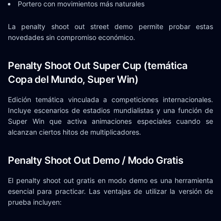
Portero con movimientos más naturales
La penalty shoot out street demo permite probar estas
novedades sin compromiso económico.
Penalty Shoot Out Super Cup (temática
Copa del Mundo, Super Win)
Edición temática vinculada a competiciones internacionales.
Incluye escenarios de estadios mundialistas y una función de
Super Win que activa animaciones especiales cuando se
alcanzan ciertos hitos de multiplicadores.
Penalty Shoot Out Demo / Modo Gratis
El penalty shoot out gratis en modo demo es una herramienta
esencial para practicar. Las ventajas de utilizar la versión de
prueba incluyen: