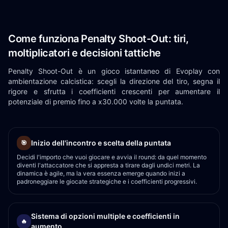
Come funziona Penalty Shoot-Out: tiri,
moltiplicatori e decisioni tattiche
Penalty Shoot-Out è un gioco istantaneo di Evoplay con
ambientazione calcistica: scegli la direzione del tiro, segna il
rigore e sfrutta i coefficienti crescenti per aumentare il
potenziale di premio fino a x30.000 volte la puntata.
Inizio dell'incontro e scelta della puntata
🎯
Decidi l'importo che vuoi giocare e avvia il round: da quel momento
diventi l'attaccatore che si appresta a tirare dagli undici metri. La
dinamica è agile, ma la vera essenza emerge quando inizi a
padroneggiare le giocate strategiche e i coefficienti progressivi.
Sistema di opzioni multiple e coefficienti in
🔥
aumento