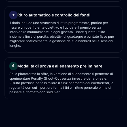
Ritiro automatico e controllo dei fondi
⭐
Il titolo include uno strumento di ritiro programmato, pratico per
fissare un coefficiente obiettivo e liquidare il premio senza
intervenire manualmente in ogni giocata. Usare questa utilità
insieme a limiti di perdita, obiettivi di guadagno o puntate fisse può
migliorare notevolmente la gestione del tuo bankroll nelle sessioni
lunghe.
Modalità di prova e allenamento preliminare
🔒
Se la piattaforma lo offre, la versione di allenamento ti permette di
sperimentare Penalty Shoot-Out senza investire denaro reale.
Risulta preziosa per assimilare il funzionamento dei coefficienti, la
regolarità con cui il portiere ferma i tiri e il ritmo generale prima di
passare al formato con soldi veri.