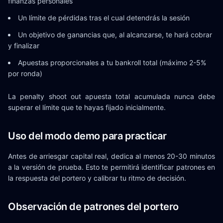
finanzas personales
Un límite de pérdidas tras el cual detendrás la sesión
Un objetivo de ganancias que, al alcanzarse, te hará cobrar
y finalizar
Apuestas proporcionales a tu bankroll total (máximo 2-5%
por ronda)
La penalty shoot out apuesta total acumulada nunca debe
superar el límite que te hayas fijado inicialmente.
Uso del modo demo para practicar
Antes de arriesgar capital real, dedica al menos 20-30 minutos
a la versión de prueba. Esto te permitirá identificar patrones en
la respuesta del portero y calibrar tu ritmo de decisión.
Observación de patrones del portero