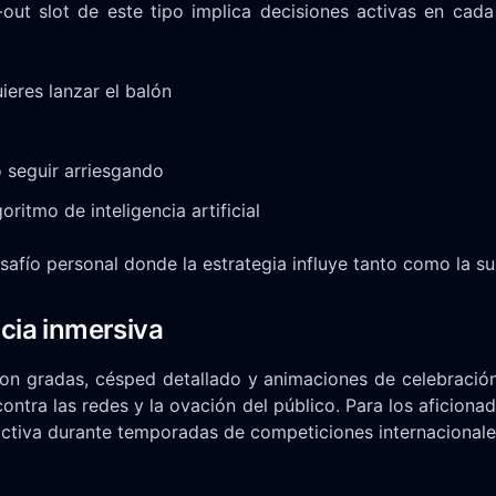
t-out slot de este tipo implica decisiones activas en cad
ieres lanzar el balón
 seguir arriesgando
ritmo de inteligencia artificial
afío personal donde la estrategia influye tanto como la su
ncia inmersiva
con gradas, césped detallado y animaciones de celebració
n contra las redes y la ovación del público. Para los aficio
ractiva durante temporadas de competiciones internacional