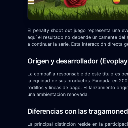
El penalty shoot out juego representa una ev
aquí el resultado no depende únicamente del az
a continuar la serie. Esta interacción directa 
Origen y desarrollador (Evopla
La compañía responsable de este título es pen
la equidad de sus productos. Fundada en 2003
rodillos y líneas de pago. El lanzamiento orig
una ambientación renovada.
Diferencias con las tragamoned
La principal distinción reside en la participa