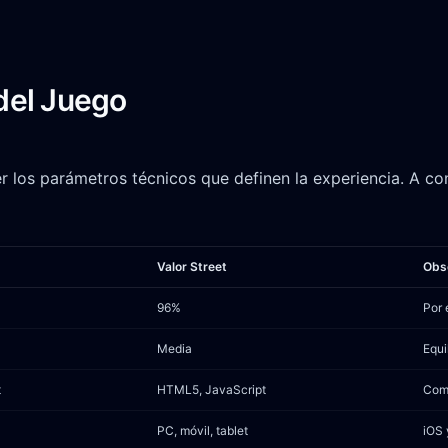
del Juego
er los parámetros técnicos que definen la experiencia. A c
Valor Street
Obs
96%
Por 
Media
Equi
t
HTML5, JavaScript
Comp
PC, móvil, tablet
iOS 