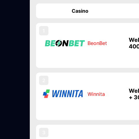
Casino
Wel
BeonBet
400
Wel
Winnita
+ 3