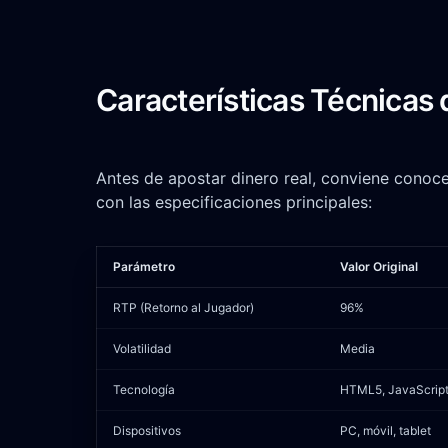
Características Técnicas 
Antes de apostar dinero real, conviene conoc
con las especificaciones principales:
Parámetro
Valor Original
RTP (Retorno al Jugador)
96%
Volatilidad
Media
Tecnología
HTML5, JavaScrip
Dispositivos
PC, móvil, tablet