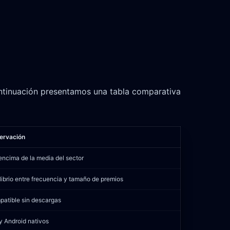
ontinuación presentamos una tabla comparativa
ervación
encima de la media del sector
librio entre frecuencia y tamaño de premios
atible sin descargas
y Android nativos