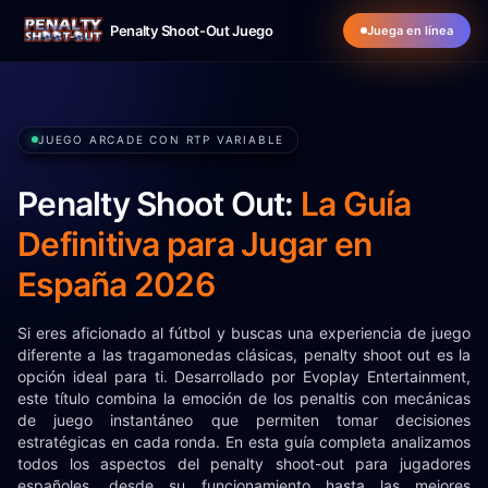
Penalty Shoot-Out Juego
Juega en línea
JUEGO ARCADE CON RTP VARIABLE
Penalty Shoot Out:
La Guía
Definitiva para Jugar en
España 2026
Si eres aficionado al fútbol y buscas una experiencia de juego
diferente a las tragamonedas clásicas, penalty shoot out es la
opción ideal para ti. Desarrollado por Evoplay Entertainment,
este título combina la emoción de los penaltis con mecánicas
de juego instantáneo que permiten tomar decisiones
estratégicas en cada ronda. En esta guía completa analizamos
todos los aspectos del penalty shoot-out para jugadores
españoles, desde su funcionamiento hasta las mejores