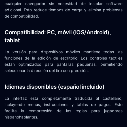
cualquier navegador sin necesidad de instalar software
adicional. Esto reduce tiempos de carga y elimina problemas
de compatibilidad.
Compatibilidad: PC, móvil (iOS/Android),
tablet
La versión para dispositivos móviles mantiene todas las
funciones de la edición de escritorio. Los controles táctiles
están optimizados para pantallas pequeñas, permitiendo
seleccionar la dirección del tiro con precisión.
Idiomas disponibles (español incluido)
La interfaz está completamente traducida al castellano,
incluyendo menús, instrucciones y tablas de pagos. Esto
facilita la comprensión de las reglas para jugadores
hispanohablantes.