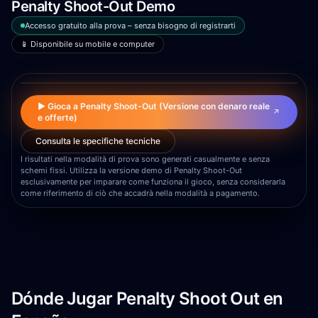
Penalty Shoot-Out Demo
Accesso gratuito alla prova – senza bisogno di registrarti
📱 Disponibile su mobile e computer
▶
▶ Gioca a Penalty Shoot-Out (Versione con denaro reale
↗
e offerte)
Consulta le specifiche tecniche
I risultati nella modalità di prova sono generati casualmente e senza
schemi fissi. Utilizza la versione demo di Penalty Shoot-Out
esclusivamente per imparare come funziona il gioco, senza considerarla
come riferimento di ciò che accadrà nella modalità a pagamento.
Dónde Jugar Penalty Shoot Out en