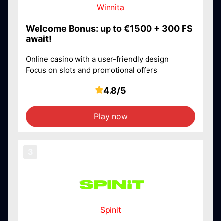
Winnita
Welcome Bonus: up to €1500 + 300 FS
await!
Online casino with a user-friendly design
Focus on slots and promotional offers
4.8/5
Play now
Spinit