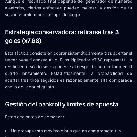
Aunque el resultado final depende del generador de números
aleatorios, ciertos enfoques pueden mejorar la gestión de tu
sesión y prolongar el tiempo de juego.
Estrategia conservadora: retirarse tras 3
goles (x7.68)
Esta táctica consiste en cobrar sistemáticamente tras acertar el
tercer penalti consecutivo. El multiplicador x7.68 representa un
rendimiento sólido sin exponerse al riesgo de perder todo en el
cuarto lanzamiento. Estadísticamente, la probabilidad de
acertar tres tiros seguidos es razonablemente alta comparada
con la de llegar al quinto.
Gestión del bankroll y límites de apuesta
Establece antes de comenzar:
Un presupuesto máximo diario que no comprometa tus