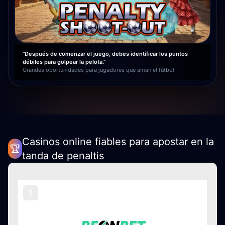
"Después de comenzar el juego, debes identificar los puntos
débiles para golpear la pelota."
Grandes oportunidades para jugadores que aman el fútbol
Casinos online fiables para apostar en la
🏆
tanda de penaltis