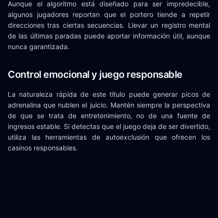
Aunque el algoritmo está diseñado para ser impredecible,
algunos jugadores reportan que el portero tiende a repetir
direcciones tras ciertas secuencias. Llevar un registro mental
de las últimas paradas puede aportar información útil, aunque
nunca garantizada.
Control emocional y juego responsable
La naturaleza rápida de este título puede generar picos de
adrenalina que nublen el juicio. Mantén siempre la perspectiva
de que se trata de entretenimiento, no de una fuente de
ingresos estable. Si detectas que el juego deja de ser divertido,
utiliza las herramientas de autoexclusión que ofrecen los
casinos responsables.