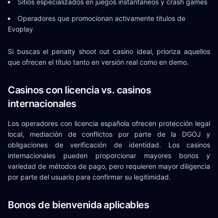
Sitios especializados en juegos instantáneos y crash games
Operadores que promocionan activamente títulos de
Evoplay
Si buscas el penalty shoot out casino ideal, prioriza aquellos
que ofrecen el título tanto en versión real como en demo.
Casinos con licencia vs. casinos
internacionales
Los operadores con licencia española ofrecen protección legal
local, mediación de conflictos por parte de la DGOJ y
obligaciones de verificación de identidad. Los casinos
internacionales pueden proporcionar mayores bonos y
variedad de métodos de pago, pero requieren mayor diligencia
por parte del usuario para confirmar su legitimidad.
Bonos de bienvenida aplicables