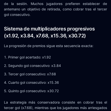
de la sesión. Muchos jugadores prefieren establecer de
antemano un objetivo de retirada, como cobrar tras el tercer
gol consecutivo.
Sistema de multiplicadores progresivos
(x1.92, x3.84, x7.68, x15.36, x30.72)
La progresión de premios sigue esta secuencia exacta:
Primer gol acertado: x1.92
Segundo gol consecutivo: x3.84
Tercer gol consecutivo: x7.68
Cuarto gol consecutivo: x15.36
Quinto gol consecutivo: x30.72
La estrategia más conservadora consiste en cobrar tras el
tercer gol (x7.68), mientras que los jugadores más arriesgados