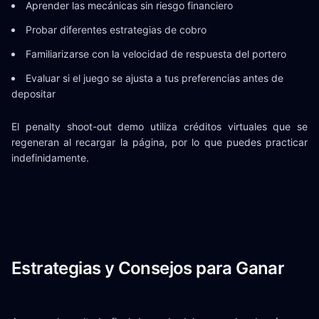
Aprender las mecánicas sin riesgo financiero
Probar diferentes estrategias de cobro
Familiarizarse con la velocidad de respuesta del portero
Evaluar si el juego se ajusta a tus preferencias antes de
depositar
El penalty shoot-out demo utiliza créditos virtuales que se
regeneran al recargar la página, por lo que puedes practicar
indefinidamente.
Estrategias y Consejos para Ganar