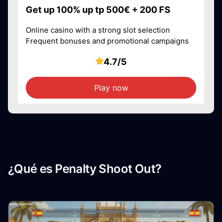
Get up 100% up tp 500€ + 200 FS
Online casino with a strong slot selection
Frequent bonuses and promotional campaigns
4.7/5
Play now
¿Qué es Penalty Shoot Out?