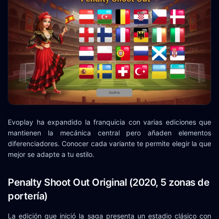
Evoplay ha expandido la franquicia con varias ediciones que
mantienen la mecánica central pero añaden elementos
diferenciadores. Conocer cada variante te permite elegir la que
mejor se adapte a tu estilo.
Penalty Shoot Out Original (2020, 5 zonas de
portería)
La edición que inició la saga presenta un estadio clásico con