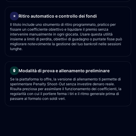
Ritiro automatico e controllo dei fondi
⭐
Il titolo include uno strumento di ritiro programmato, pratico per
fissare un coefficiente obiettivo e liquidare il premio senza
intervenire manualmente in ogni giocata. Usare questa utilità
insieme a limiti di perdita, obiettivi di guadagno o puntate fisse può
migliorare notevolmente la gestione del tuo bankroll nelle sessioni
lunghe.
Modalità di prova e allenamento preliminare
🔒
Se la piattaforma lo offre, la versione di allenamento ti permette di
sperimentare Penalty Shoot-Out senza investire denaro reale.
Risulta preziosa per assimilare il funzionamento dei coefficienti, la
regolarità con cui il portiere ferma i tiri e il ritmo generale prima di
passare al formato con soldi veri.