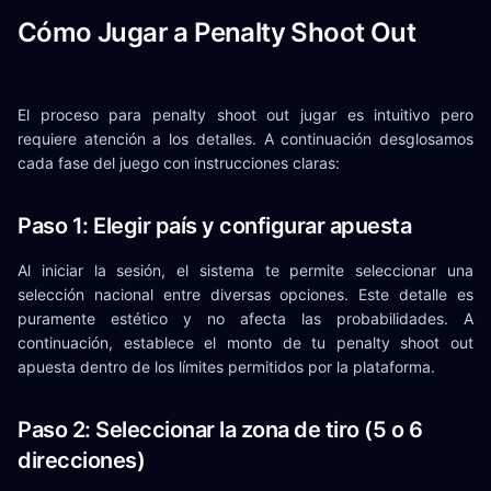
Cómo Jugar a Penalty Shoot Out
El proceso para penalty shoot out jugar es intuitivo pero
requiere atención a los detalles. A continuación desglosamos
cada fase del juego con instrucciones claras:
Paso 1: Elegir país y configurar apuesta
Al iniciar la sesión, el sistema te permite seleccionar una
selección nacional entre diversas opciones. Este detalle es
puramente estético y no afecta las probabilidades. A
continuación, establece el monto de tu penalty shoot out
apuesta dentro de los límites permitidos por la plataforma.
Paso 2: Seleccionar la zona de tiro (5 o 6
direcciones)