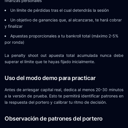
finanzas personales
Un límite de pérdidas tras el cual detendrás la sesión
Un objetivo de ganancias que, al alcanzarse, te hará cobrar
y finalizar
Apuestas proporcionales a tu bankroll total (máximo 2-5%
por ronda)
La penalty shoot out apuesta total acumulada nunca debe
superar el límite que te hayas fijado inicialmente.
Uso del modo demo para practicar
Antes de arriesgar capital real, dedica al menos 20-30 minutos
a la versión de prueba. Esto te permitirá identificar patrones en
la respuesta del portero y calibrar tu ritmo de decisión.
Observación de patrones del portero