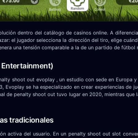
olución dentro del catálogo de casinos online. A diferenci
ar: el jugador selecciona la dirección del tiro, elige cuán
genera una tensión comparable a la de un partido de fútbol r
y Entertainment)
alty shoot out evoplay , un estudio con sede en Europa y 
, Evoplay se ha especializado en crear experiencias de j
inal de penalty shoot out tuvo lugar en 2020, mientras que
as tradicionales
ción activa del usuario. En un penalty shoot out slot conv