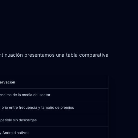
ontinuación presentamos una tabla comparativa
ervación
encima de la media del sector
librio entre frecuencia y tamaño de premios
atible sin descargas
y Android nativos