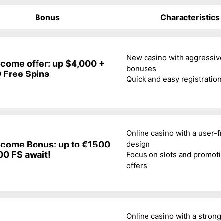
Bonus
Characteristics
New casino with aggressiv
come offer: up $4,000 +
bonuses
 Free Spins
Quick and easy registratio
Online casino with a user-f
come Bonus: up to €1500
design
00 FS await!
Focus on slots and promoti
offers
Online casino with a strong