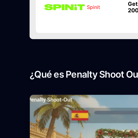
Get
Spinit
200
¿Qué es Penalty Shoot Ou