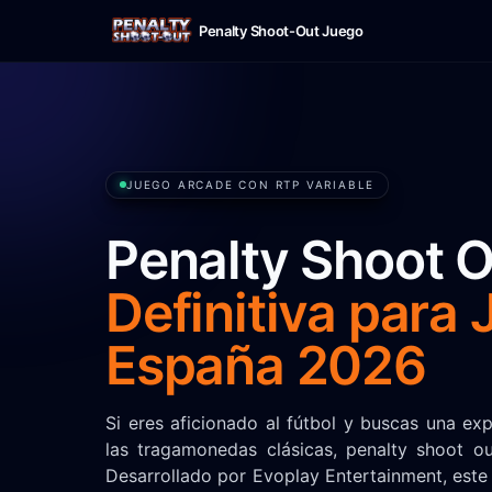
Penalty Shoot-Out Juego
JUEGO ARCADE CON RTP VARIABLE
Penalty Shoot O
Definitiva para 
España 2026
Si eres aficionado al fútbol y buscas una exp
las tragamonedas clásicas, penalty shoot out
Desarrollado por Evoplay Entertainment, este