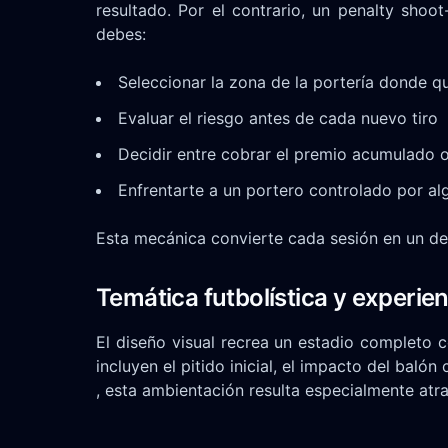
resultado. Por el contrario, un penalty shoo
debes:
Seleccionar la zona de la portería donde qu
Evaluar el riesgo antes de cada nuevo tiro
Decidir entre cobrar el premio acumulado o
Enfrentarte a un portero controlado por algo
Esta mecánica convierte cada sesión en un des
Temática futbolística y experie
El diseño visual recrea un estadio completo 
incluyen el pitido inicial, el impacto del baló
, esta ambientación resulta especialmente at