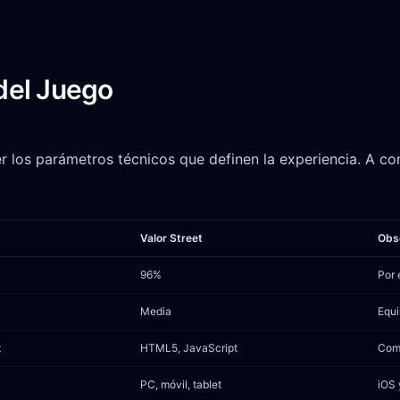
del Juego
er los parámetros técnicos que definen la experiencia. A c
Valor Street
Obs
96%
Por 
Media
Equi
t
HTML5, JavaScript
Comp
PC, móvil, tablet
iOS 