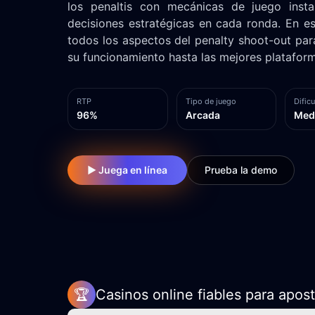
los penaltis con mecánicas de juego inst
decisiones estratégicas en cada ronda. En e
todos los aspectos del penalty shoot-out par
su funcionamiento hasta las mejores platafor
RTP
Tipo de juego
Dific
96%
Arcada
Med
▶ Juega en línea
Prueba la demo
🏆
Casinos online fiables para apost