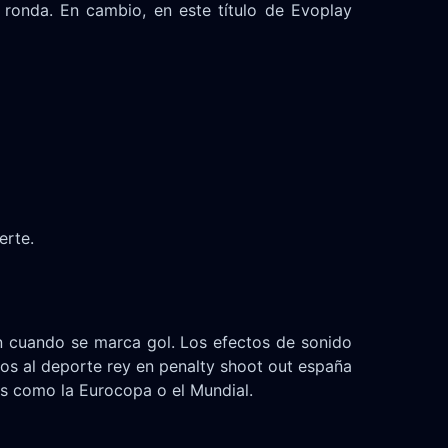
a ronda. En cambio, en este título de Evoplay
erte.
n cuando se marca gol. Los efectos de sonido
nados al deporte rey en penalty shoot out españa
es como la Eurocopa o el Mundial.