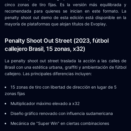
cinco zonas de tiro fijas. Es la versión más equilibrada y
recomendada para quienes se inician en este formato. La
penalty shoot out demo de esta edición está disponible en la
mayoría de plataformas que alojan títulos de Evoplay.
Penalty Shoot Out Street (2023, fútbol
callejero Brasil, 15 zonas, x32)
La penalty shoot out street traslada la acción a las calles de
Brasil con una estética urbana, graffiti y ambientación de fútbol
callejero. Las principales diferencias incluyen:
15 zonas de tiro con libertad de dirección en lugar de 5
zonas fijas
Multiplicador máximo elevado a x32
Diseño gráfico renovado con influencia sudamericana
Mecánica de "Super Win" en ciertas combinaciones