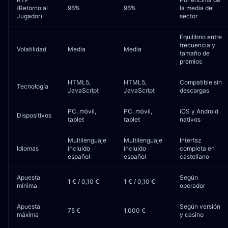
(Retorno al
96%
96%
la media del
Jugador)
sector
Equilibrio entre
frecuencia y
Volatilidad
Media
Media
tamaño de
premios
HTML5,
HTML5,
Compatible sin
Tecnología
JavaScript
JavaScript
descargas
PC, móvil,
PC, móvil,
iOS y Android
Dispositivos
tablet
tablet
nativos
Multilenguaje
Multilenguaje
Interfaz
Idiomas
incluido
incluido
completa en
español
español
castellano
Apuesta
Según
1 € / 0,10 €
1 € / 0,10 €
mínima
operador
Apuesta
Según versión
75 €
1.000 €
máxima
y casino