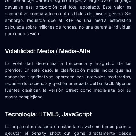
Un porcentaje del 96% significa que, a largo plazo, el juego
devuelve esa proporción del total apostado. Este valor es
competitivo comparado con otros títulos del mismo género. Sin
embargo, recuerda que el RTP es una media estadística
calculada sobre millones de rondas, no una garantía individual
para cada sesión.
Volatilidad: Media / Media-Alta
La volatilidad determina la frecuencia y magnitud de los
premios. En este caso, la clasificación media indica que las
ganancias significativas aparecen con intervalos moderados,
requiriendo paciencia y gestión adecuada del bankroll. Algunas
fuentes clasifican la versión Street como media-alta por su
mayor complejidad.
Tecnología: HTML5, JavaScript
La arquitectura basada en estándares web modernos permite
ejecutar el penalty shoot out game directamente desde