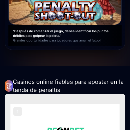
"Después de comenzar el juego, debes identificar los puntos
débiles para golpear la pelota."
Grandes oportunidades para jugadores que aman el fútbol
Casinos online fiables para apostar en la
🏆
tanda de penaltis