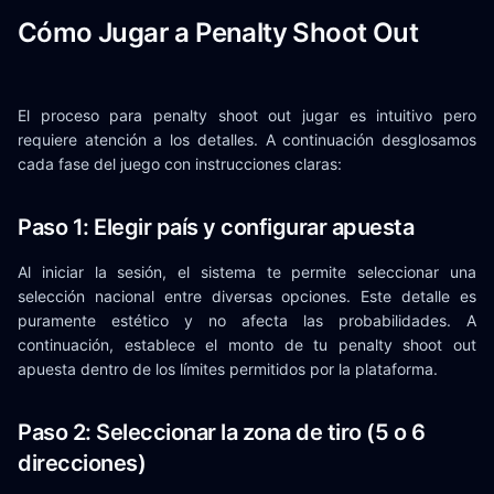
Cómo Jugar a Penalty Shoot Out
El proceso para penalty shoot out jugar es intuitivo pero
requiere atención a los detalles. A continuación desglosamos
cada fase del juego con instrucciones claras:
Paso 1: Elegir país y configurar apuesta
Al iniciar la sesión, el sistema te permite seleccionar una
selección nacional entre diversas opciones. Este detalle es
puramente estético y no afecta las probabilidades. A
continuación, establece el monto de tu penalty shoot out
apuesta dentro de los límites permitidos por la plataforma.
Paso 2: Seleccionar la zona de tiro (5 o 6
direcciones)