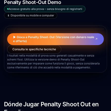
Penalty Shoot-Out Demo
Accesso gratuito alla prova – senza bisogno di registrarti
📱 Disponibile su mobile e computer
▶
▶ Gioca a Penalty Shoot-Out (Versione con denaro reale
↗
e offerte)
Consulta le specifiche tecniche
I risultati nella modalità di prova sono generati casualmente e senza
schemi fissi. Utilizza la versione demo di Penalty Shoot-Out
esclusivamente per imparare come funziona il gioco, senza considerarla
come riferimento di ciò che accadrà nella modalità a pagamento.
Dónde Jugar Penalty Shoot Out en