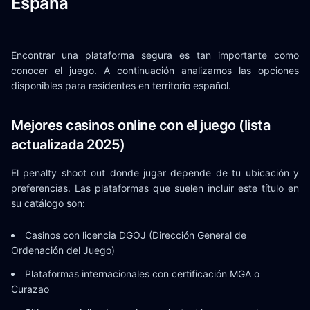
España
Encontrar una plataforma segura es tan importante como
conocer el juego. A continuación analizamos las opciones
disponibles para residentes en territorio español.
Mejores casinos online con el juego (lista
actualizada 2025)
El penalty shoot out donde jugar depende de tu ubicación y
preferencias. Las plataformas que suelen incluir este título en
su catálogo son:
Casinos con licencia DGOJ (Dirección General de
Ordenación del Juego)
Plataformas internacionales con certificación MGA o
Curazao