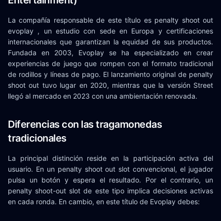
La compañía responsable de este título es penalty shoot out
evoplay , un estudio con sede en Europa y certificaciones
internacionales que garantizan la equidad de sus productos.
Fundada en 2003, Evoplay se ha especializado en crear
experiencias de juego que rompen con el formato tradicional
de rodillos y líneas de pago. El lanzamiento original de penalty
shoot out tuvo lugar en 2020, mientras que la versión Street
llegó al mercado en 2023 con una ambientación renovada.
Diferencias con las tragamonedas
tradicionales
La principal distinción reside en la participación activa del
usuario. En un penalty shoot out slot convencional, el jugador
pulsa un botón y espera el resultado. Por el contrario, un
penalty shoot-out slot de este tipo implica decisiones activas
en cada ronda. En cambio, en este título de Evoplay debes: