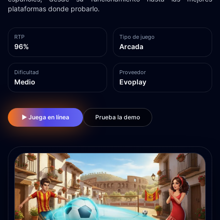
plataformas donde probarlo.
RTP
Tipo de juego
96%
Arcada
Dificultad
Proveedor
Medio
Evoplay
▶ Juega en línea
Prueba la demo