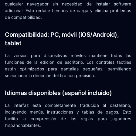
cualquier navegador sin necesidad de instalar software
adicional. Esto reduce tiempos de carga y elimina problemas
de compatibilidad.
Compatibilidad: PC, móvil (iOS/Android),
tablet
La versión para dispositivos móviles mantiene todas las
funciones de la edición de escritorio. Los controles táctiles
están optimizados para pantallas pequeñas, permitiendo
seleccionar la dirección del tiro con precisión.
Idiomas disponibles (español incluido)
La interfaz está completamente traducida al castellano,
incluyendo menús, instrucciones y tablas de pagos. Esto
facilita la comprensión de las reglas para jugadores
hispanohablantes.