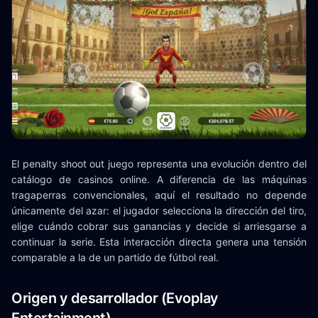
El penalty shoot out juego representa una evolución dentro del
catálogo de casinos online. A diferencia de las máquinas
tragaperras convencionales, aquí el resultado no depende
únicamente del azar: el jugador selecciona la dirección del tiro,
elige cuándo cobrar sus ganancias y decide si arriesgarse a
continuar la serie. Esta interacción directa genera una tensión
comparable a la de un partido de fútbol real.
Origen y desarrollador (Evoplay
Entertainment)