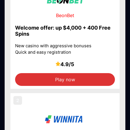
BeonBet
Welcome offer: up $4,000 + 400 Free
Spins
New casino with aggressive bonuses
Quick and easy registration
4.9/5
Play now