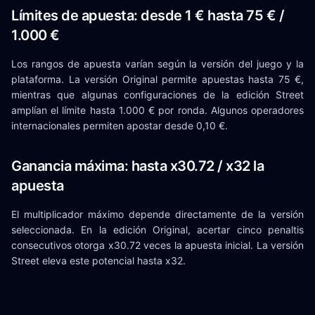
Límites de apuesta: desde 1 € hasta 75 € /
1.000 €
Los rangos de apuesta varían según la versión del juego y la
plataforma. La versión Original permite apuestas hasta 75 €,
mientras que algunas configuraciones de la edición Street
amplían el límite hasta 1.000 € por ronda. Algunos operadores
internacionales permiten apostar desde 0,10 €.
Ganancia máxima: hasta x30.72 / x32 la
apuesta
El multiplicador máximo depende directamente de la versión
seleccionada. En la edición Original, acertar cinco penaltis
consecutivos otorga x30.72 veces la apuesta inicial. La versión
Street eleva este potencial hasta x32.