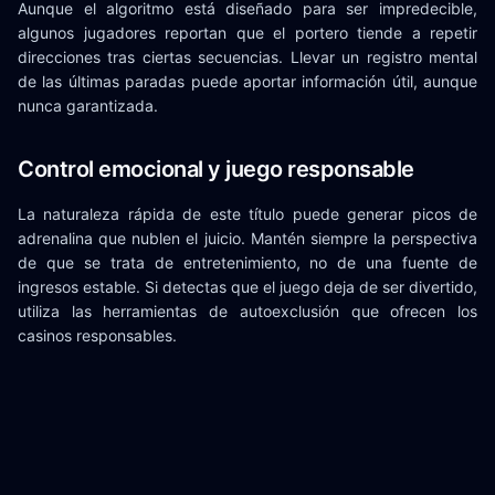
Aunque el algoritmo está diseñado para ser impredecible,
algunos jugadores reportan que el portero tiende a repetir
direcciones tras ciertas secuencias. Llevar un registro mental
de las últimas paradas puede aportar información útil, aunque
nunca garantizada.
Control emocional y juego responsable
La naturaleza rápida de este título puede generar picos de
adrenalina que nublen el juicio. Mantén siempre la perspectiva
de que se trata de entretenimiento, no de una fuente de
ingresos estable. Si detectas que el juego deja de ser divertido,
utiliza las herramientas de autoexclusión que ofrecen los
casinos responsables.