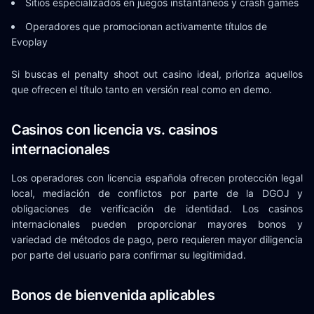
Sitios especializados en juegos instantáneos y crash games
Operadores que promocionan activamente títulos de
Evoplay
Si buscas el penalty shoot out casino ideal, prioriza aquellos
que ofrecen el título tanto en versión real como en demo.
Casinos con licencia vs. casinos
internacionales
Los operadores con licencia española ofrecen protección legal
local, mediación de conflictos por parte de la DGOJ y
obligaciones de verificación de identidad. Los casinos
internacionales pueden proporcionar mayores bonos y
variedad de métodos de pago, pero requieren mayor diligencia
por parte del usuario para confirmar su legitimidad.
Bonos de bienvenida aplicables