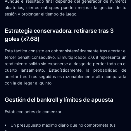
Aunque el resultado final depende del generador de números
aleatorios, ciertos enfoques pueden mejorar la gestión de tu
sesión y prolongar el tiempo de juego.
Estrategia conservadora: retirarse tras 3
goles (x7.68)
Esta táctica consiste en cobrar sistemáticamente tras acertar el
tercer penalti consecutivo. El multiplicador x7.68 representa un
rendimiento sólido sin exponerse al riesgo de perder todo en el
cuarto lanzamiento. Estadísticamente, la probabilidad de
acertar tres tiros seguidos es razonablemente alta comparada
con la de llegar al quinto.
Gestión del bankroll y límites de apuesta
Establece antes de comenzar:
Un presupuesto máximo diario que no comprometa tus