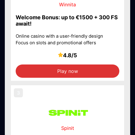
Winnita
Welcome Bonus: up to €1500 + 300 FS
await!
Online casino with a user-friendly design
Focus on slots and promotional offers
4.8/5
Play now
Spinit