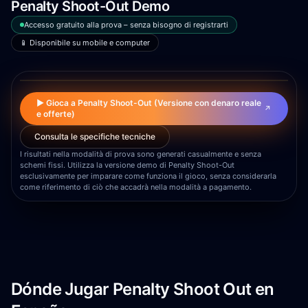
Penalty Shoot-Out Demo
Accesso gratuito alla prova – senza bisogno di registrarti
📱 Disponibile su mobile e computer
▶
▶ Gioca a Penalty Shoot-Out (Versione con denaro reale
↗
e offerte)
Consulta le specifiche tecniche
I risultati nella modalità di prova sono generati casualmente e senza
schemi fissi. Utilizza la versione demo di Penalty Shoot-Out
esclusivamente per imparare come funziona il gioco, senza considerarla
come riferimento di ciò che accadrà nella modalità a pagamento.
Dónde Jugar Penalty Shoot Out en