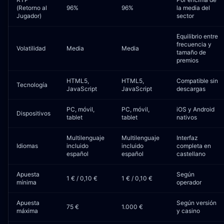
(Retorno al
96%
96%
la media del
Jugador)
sector
Equilibrio entre
frecuencia y
Volatilidad
Media
Media
tamaño de
premios
HTML5,
HTML5,
Compatible sin
Tecnología
JavaScript
JavaScript
descargas
PC, móvil,
PC, móvil,
iOS y Android
Dispositivos
tablet
tablet
nativos
Multilenguaje
Multilenguaje
Interfaz
Idiomas
incluido
incluido
completa en
español
español
castellano
Apuesta
Según
1 € / 0,10 €
1 € / 0,10 €
mínima
operador
Apuesta
Según versión
75 €
1.000 €
máxima
y casino