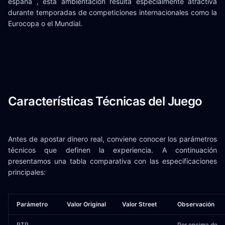
españa , esta ambientación resulta especialmente atractiva
durante temporadas de competiciones internacionales como la
Eurocopa o el Mundial.
Características Técnicas del Juego
Antes de apostar dinero real, conviene conocer los parámetros
técnicos que definen la experiencia. A continuación
presentamos una tabla comparativa con las especificaciones
principales:
Parámetro
Valor Original
Valor Street
Observación
RTP
Por encima de