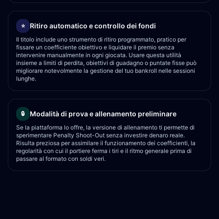
Ritiro automatico e controllo dei fondi
⭐
Il titolo include uno strumento di ritiro programmato, pratico per
fissare un coefficiente obiettivo e liquidare il premio senza
intervenire manualmente in ogni giocata. Usare questa utilità
insieme a limiti di perdita, obiettivi di guadagno o puntate fisse può
migliorare notevolmente la gestione del tuo bankroll nelle sessioni
lunghe.
Modalità di prova e allenamento preliminare
🔒
Se la piattaforma lo offre, la versione di allenamento ti permette di
sperimentare Penalty Shoot-Out senza investire denaro reale.
Risulta preziosa per assimilare il funzionamento dei coefficienti, la
regolarità con cui il portiere ferma i tiri e il ritmo generale prima di
passare al formato con soldi veri.