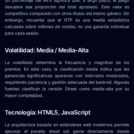
Un porcentaje del 96% significa que, a largo plazo, el juego
devuelve esa proporción del total apostado. Este valor es
competitivo comparado con otros títulos del mismo género. Sin
embargo, recuerda que el RTP es una media estadística
calculada sobre millones de rondas, no una garantía individual
para cada sesión.
Volatilidad: Media / Media-Alta
La volatilidad determina la frecuencia y magnitud de los
premios. En este caso, la clasificación media indica que las
ganancias significativas aparecen con intervalos moderados,
requiriendo paciencia y gestión adecuada del bankroll. Algunas
fuentes clasifican la versión Street como media-alta por su
mayor complejidad.
Tecnología: HTML5, JavaScript
La arquitectura basada en estándares web modernos permite
ejecutar el penalty shoot out game directamente desde