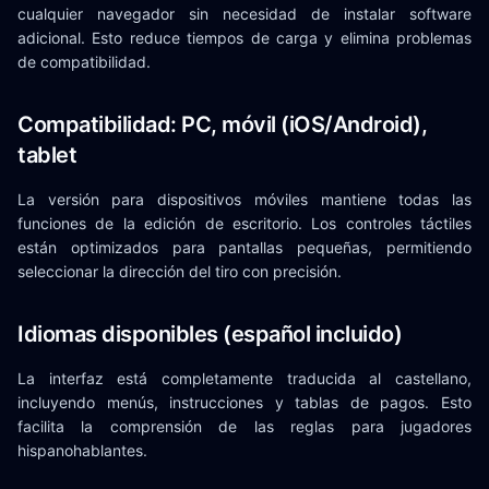
cualquier navegador sin necesidad de instalar software
adicional. Esto reduce tiempos de carga y elimina problemas
de compatibilidad.
Compatibilidad: PC, móvil (iOS/Android),
tablet
La versión para dispositivos móviles mantiene todas las
funciones de la edición de escritorio. Los controles táctiles
están optimizados para pantallas pequeñas, permitiendo
seleccionar la dirección del tiro con precisión.
Idiomas disponibles (español incluido)
La interfaz está completamente traducida al castellano,
incluyendo menús, instrucciones y tablas de pagos. Esto
facilita la comprensión de las reglas para jugadores
hispanohablantes.