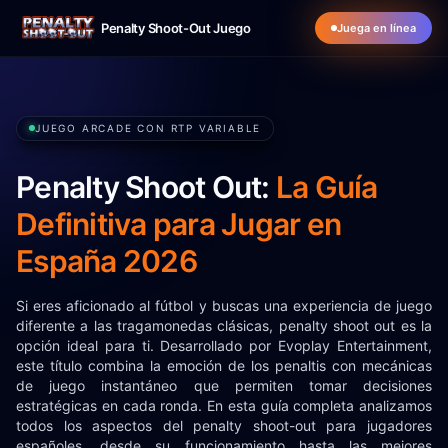
Penalty Shoot-Out Juego
Juega en línea
JUEGO ARCADE CON RTP VARIABLE
Penalty Shoot Out:
La Guía
Definitiva para Jugar en
España 2026
Si eres aficionado al fútbol y buscas una experiencia de juego
diferente a las tragamonedas clásicas, penalty shoot out es la
opción ideal para ti. Desarrollado por Evoplay Entertainment,
este título combina la emoción de los penaltis con mecánicas
de juego instantáneo que permiten tomar decisiones
estratégicas en cada ronda. En esta guía completa analizamos
todos los aspectos del penalty shoot-out para jugadores
españoles, desde su funcionamiento hasta las mejores