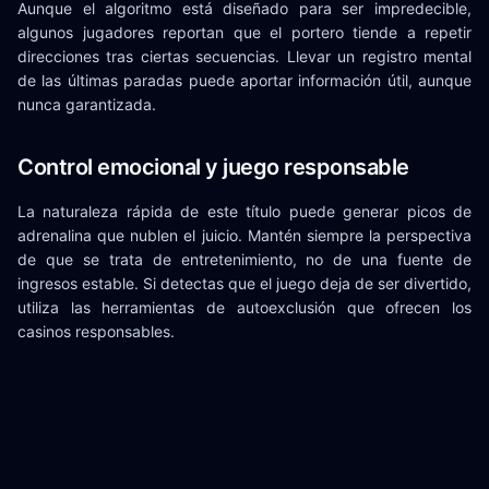
Aunque el algoritmo está diseñado para ser impredecible,
algunos jugadores reportan que el portero tiende a repetir
direcciones tras ciertas secuencias. Llevar un registro mental
de las últimas paradas puede aportar información útil, aunque
nunca garantizada.
Control emocional y juego responsable
La naturaleza rápida de este título puede generar picos de
adrenalina que nublen el juicio. Mantén siempre la perspectiva
de que se trata de entretenimiento, no de una fuente de
ingresos estable. Si detectas que el juego deja de ser divertido,
utiliza las herramientas de autoexclusión que ofrecen los
casinos responsables.