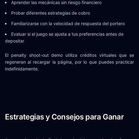
Aprender las mecánicas sin riesgo financiero
Probar diferentes estrategias de cobro
Familiarizarse con la velocidad de respuesta del portero
Evaluar si el juego se ajusta a tus preferencias antes de
depositar
El penalty shoot-out demo utiliza créditos virtuales que se
regeneran al recargar la página, por lo que puedes practicar
indefinidamente.
Estrategias y Consejos para Ganar