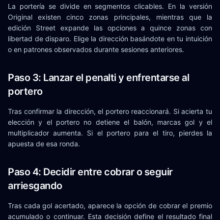
La portería se divide en segmentos clicables. En la versión
Original existen cinco zonas principales, mientras que la
edición Street expande las opciones a quince zonas con
libertad de disparo. Elige la dirección basándote en tu intuición
o en patrones observados durante sesiones anteriores.
Paso 3: Lanzar el penalti y enfrentarse al
portero
Tras confirmar la dirección, el portero reaccionará. Si acierta tu
elección y el portero no detiene el balón, marcas gol y el
multiplicador aumenta. Si el portero para el tiro, pierdes la
apuesta de esa ronda.
Paso 4: Decidir entre cobrar o seguir
arriesgando
Tras cada gol acertado, aparece la opción de cobrar el premio
acumulado o continuar. Esta decisión define el resultado final