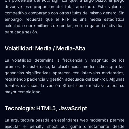
Un porcentaje del 96% significa que, a largo plazo, el juego
devuelve esa proporción del total apostado. Este valor es
competitivo comparado con otros títulos del mismo género. Sin
embargo, recuerda que el RTP es una media estadística
calculada sobre millones de rondas, no una garantía individual
para cada sesión.
Volatilidad: Media / Media-Alta
La volatilidad determina la frecuencia y magnitud de los
premios. En este caso, la clasificación media indica que las
ganancias significativas aparecen con intervalos moderados,
requiriendo paciencia y gestión adecuada del bankroll. Algunas
fuentes clasifican la versión Street como media-alta por su
mayor complejidad.
Tecnología: HTML5, JavaScript
La arquitectura basada en estándares web modernos permite
ejecutar el penalty shoot out game directamente desde