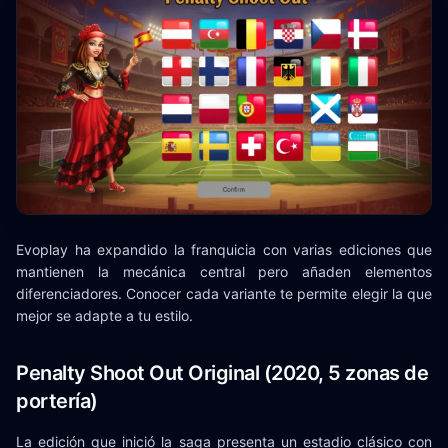
Evoplay ha expandido la franquicia con varias ediciones que
mantienen la mecánica central pero añaden elementos
diferenciadores. Conocer cada variante te permite elegir la que
mejor se adapte a tu estilo.
Penalty Shoot Out Original (2020, 5 zonas de
portería)
La edición que inició la saga presenta un estadio clásico con