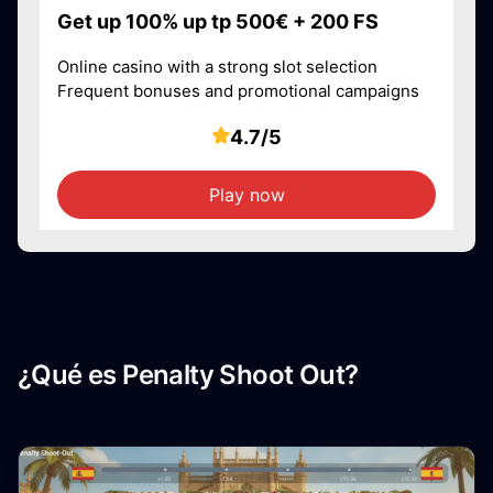
Get up 100% up tp 500€ + 200 FS
Online casino with a strong slot selection
Frequent bonuses and promotional campaigns
4.7/5
Play now
¿Qué es Penalty Shoot Out?