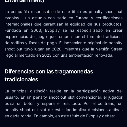
La compañía responsable de este título es penalty shoot out
evoplay , un estudio con sede en Europa y certificaciones
internacionales que garantizan la equidad de sus productos.
Fundada en 2003, Evoplay se ha especializado en crear
experiencias de juego que rompen con el formato tradicional
de rodillos y líneas de pago. El lanzamiento original de penalty
shoot out tuvo lugar en 2020, mientras que la versión Street
llegó al mercado en 2023 con una ambientación renovada.
Diferencias con las tragamonedas
tradicionales
La principal distinción reside en la participación activa del
usuario. En un penalty shoot out slot convencional, el jugador
pulsa un botón y espera el resultado. Por el contrario, un
penalty shoot-out slot de este tipo implica decisiones activas
en cada ronda. En cambio, en este título de Evoplay debes: