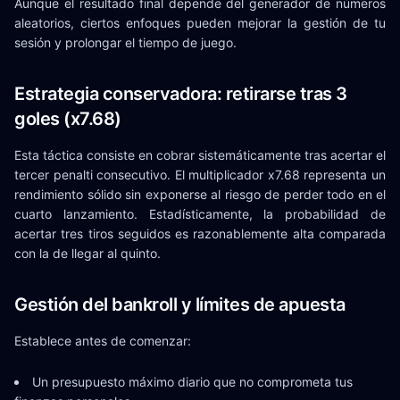
Aunque el resultado final depende del generador de números
aleatorios, ciertos enfoques pueden mejorar la gestión de tu
sesión y prolongar el tiempo de juego.
Estrategia conservadora: retirarse tras 3
goles (x7.68)
Esta táctica consiste en cobrar sistemáticamente tras acertar el
tercer penalti consecutivo. El multiplicador x7.68 representa un
rendimiento sólido sin exponerse al riesgo de perder todo en el
cuarto lanzamiento. Estadísticamente, la probabilidad de
acertar tres tiros seguidos es razonablemente alta comparada
con la de llegar al quinto.
Gestión del bankroll y límites de apuesta
Establece antes de comenzar:
Un presupuesto máximo diario que no comprometa tus