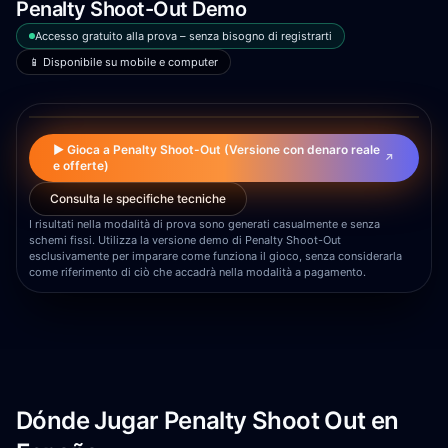
Penalty Shoot-Out Demo
Accesso gratuito alla prova – senza bisogno di registrarti
📱 Disponibile su mobile e computer
▶
▶ Gioca a Penalty Shoot-Out (Versione con denaro reale
↗
e offerte)
Consulta le specifiche tecniche
I risultati nella modalità di prova sono generati casualmente e senza
schemi fissi. Utilizza la versione demo di Penalty Shoot-Out
esclusivamente per imparare come funziona il gioco, senza considerarla
come riferimento di ciò che accadrà nella modalità a pagamento.
Dónde Jugar Penalty Shoot Out en