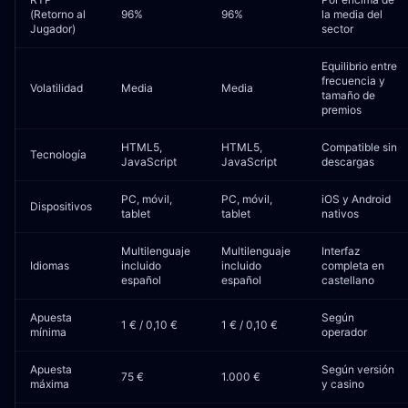
(Retorno al
96%
96%
la media del
Jugador)
sector
Equilibrio entre
frecuencia y
Volatilidad
Media
Media
tamaño de
premios
HTML5,
HTML5,
Compatible sin
Tecnología
JavaScript
JavaScript
descargas
PC, móvil,
PC, móvil,
iOS y Android
Dispositivos
tablet
tablet
nativos
Multilenguaje
Multilenguaje
Interfaz
Idiomas
incluido
incluido
completa en
español
español
castellano
Apuesta
Según
1 € / 0,10 €
1 € / 0,10 €
mínima
operador
Apuesta
Según versión
75 €
1.000 €
máxima
y casino