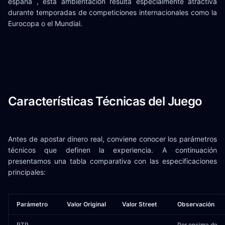
españa , esta ambientación resulta especialmente atractiva
durante temporadas de competiciones internacionales como la
Eurocopa o el Mundial.
Características Técnicas del Juego
Antes de apostar dinero real, conviene conocer los parámetros
técnicos que definen la experiencia. A continuación
presentamos una tabla comparativa con las especificaciones
principales:
Parámetro
Valor Original
Valor Street
Observación
RTP
Por encima de