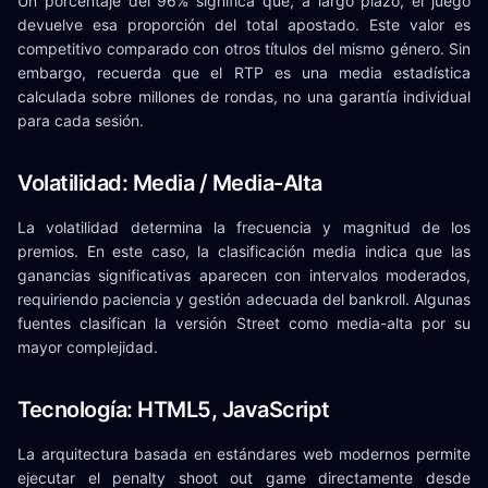
Un porcentaje del 96% significa que, a largo plazo, el juego
devuelve esa proporción del total apostado. Este valor es
competitivo comparado con otros títulos del mismo género. Sin
embargo, recuerda que el RTP es una media estadística
calculada sobre millones de rondas, no una garantía individual
para cada sesión.
Volatilidad: Media / Media-Alta
La volatilidad determina la frecuencia y magnitud de los
premios. En este caso, la clasificación media indica que las
ganancias significativas aparecen con intervalos moderados,
requiriendo paciencia y gestión adecuada del bankroll. Algunas
fuentes clasifican la versión Street como media-alta por su
mayor complejidad.
Tecnología: HTML5, JavaScript
La arquitectura basada en estándares web modernos permite
ejecutar el penalty shoot out game directamente desde