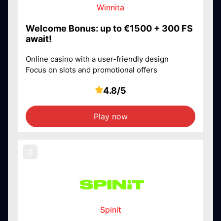
Winnita
Welcome Bonus: up to €1500 + 300 FS
await!
Online casino with a user-friendly design
Focus on slots and promotional offers
4.8/5
Play now
Spinit