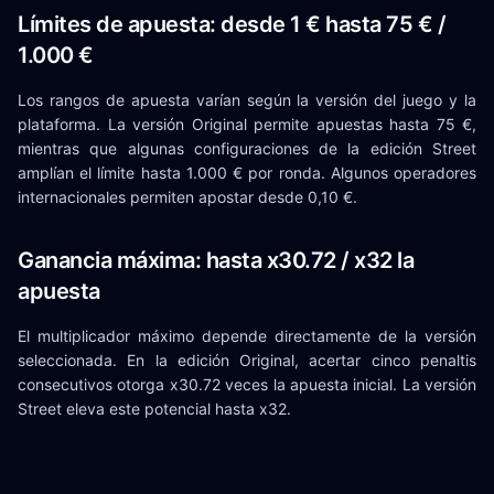
Límites de apuesta: desde 1 € hasta 75 € /
1.000 €
Los rangos de apuesta varían según la versión del juego y la
plataforma. La versión Original permite apuestas hasta 75 €,
mientras que algunas configuraciones de la edición Street
amplían el límite hasta 1.000 € por ronda. Algunos operadores
internacionales permiten apostar desde 0,10 €.
Ganancia máxima: hasta x30.72 / x32 la
apuesta
El multiplicador máximo depende directamente de la versión
seleccionada. En la edición Original, acertar cinco penaltis
consecutivos otorga x30.72 veces la apuesta inicial. La versión
Street eleva este potencial hasta x32.