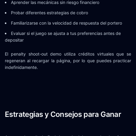
Aprender las mecánicas sin riesgo financiero
Probar diferentes estrategias de cobro
Familiarizarse con la velocidad de respuesta del portero
Evaluar si el juego se ajusta a tus preferencias antes de
depositar
El penalty shoot-out demo utiliza créditos virtuales que se
regeneran al recargar la página, por lo que puedes practicar
indefinidamente.
Estrategias y Consejos para Ganar