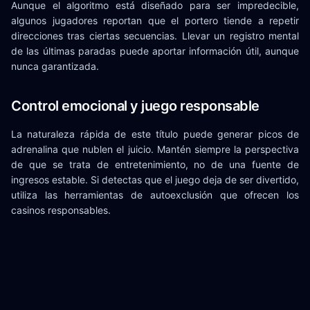
Aunque el algoritmo está diseñado para ser impredecible,
algunos jugadores reportan que el portero tiende a repetir
direcciones tras ciertas secuencias. Llevar un registro mental
de las últimas paradas puede aportar información útil, aunque
nunca garantizada.
Control emocional y juego responsable
La naturaleza rápida de este título puede generar picos de
adrenalina que nublen el juicio. Mantén siempre la perspectiva
de que se trata de entretenimiento, no de una fuente de
ingresos estable. Si detectas que el juego deja de ser divertido,
utiliza las herramientas de autoexclusión que ofrecen los
casinos responsables.