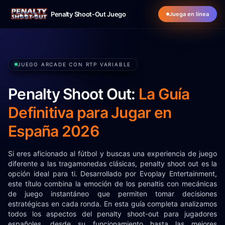
Penalty Shoot-Out Juego
Juega en línea
JUEGO ARCADE CON RTP VARIABLE
Penalty Shoot Out:
La Guía
Definitiva para Jugar en
España 2026
Si eres aficionado al fútbol y buscas una experiencia de juego
diferente a las tragamonedas clásicas, penalty shoot out es la
opción ideal para ti. Desarrollado por Evoplay Entertainment,
este título combina la emoción de los penaltis con mecánicas
de juego instantáneo que permiten tomar decisiones
estratégicas en cada ronda. En esta guía completa analizamos
todos los aspectos del penalty shoot-out para jugadores
españoles, desde su funcionamiento hasta las mejores