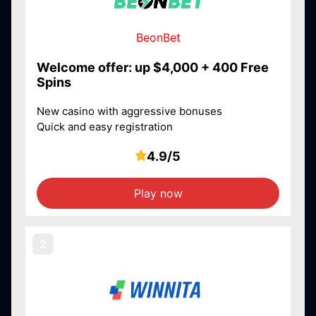
BeonBet
Welcome offer: up $4,000 + 400 Free
Spins
New casino with aggressive bonuses
Quick and easy registration
4.9/5
Play now