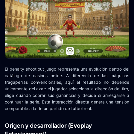
El penalty shoot out juego representa una evolución dentro del
catálogo de casinos online. A diferencia de las máquinas
tragaperras convencionales, aquí el resultado no depende
únicamente del azar: el jugador selecciona la dirección del tiro,
elige cuándo cobrar sus ganancias y decide si arriesgarse a
continuar la serie. Esta interacción directa genera una tensión
comparable a la de un partido de fútbol real.
Origen y desarrollador (Evoplay
Entertainment)