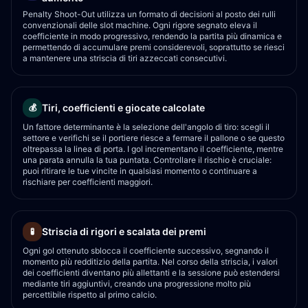
Penalty Shoot-Out utilizza un formato di decisioni al posto dei rulli
convenzionali delle slot machine. Ogni rigore segnato eleva il
coefficiente in modo progressivo, rendendo la partita più dinamica e
permettendo di accumulare premi considerevoli, soprattutto se riesci
a mantenere una striscia di tiri azzeccati consecutivi.
Tiri, coefficienti e giocate calcolate
💰
Un fattore determinante è la selezione dell'angolo di tiro: scegli il
settore e verifichi se il portiere riesce a fermare il pallone o se questo
oltrepassa la linea di porta. I gol incrementano il coefficiente, mentre
una parata annulla la tua puntata. Controllare il rischio è cruciale:
puoi ritirare le tue vincite in qualsiasi momento o continuare a
rischiare per coefficienti maggiori.
Striscia di rigori e scalata dei premi
🧪
Ogni gol ottenuto sblocca il coefficiente successivo, segnando il
momento più redditizio della partita. Nel corso della striscia, i valori
dei coefficienti diventano più allettanti e la sessione può estendersi
mediante tiri aggiuntivi, creando una progressione molto più
percettibile rispetto al primo calcio.