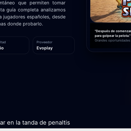
antáneo que permiten tomar
sta guía completa analizamos
a jugadores españoles, desde
mas donde probarlo.
"Después de comenzar e
para golpear la pelota."
Grandes oportunidades 
ultad
Proveedor
io
Evoplay
ar en la tanda de penaltis