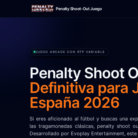
Penalty Shoot-Out Juego
JUEGO ARCADE CON RTP VARIABLE
Penalty Shoot O
Definitiva para 
España 2026
Si eres aficionado al fútbol y buscas una exp
las tragamonedas clásicas, penalty shoot out
Desarrollado por Evoplay Entertainment, este