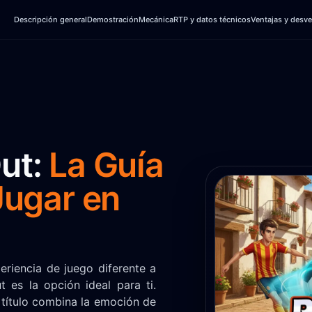
Descripción general
Demostración
Mecánica
RTP y datos técnicos
Ventajas y desve
ut:
La Guía
Jugar en
eriencia de juego diferente a
 es la opción ideal para ti.
 título combina la emoción de