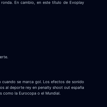
a ronda. En cambio, en este título de Evoplay
erte.
n cuando se marca gol. Los efectos de sonido
nados al deporte rey en penalty shoot out españa
es como la Eurocopa o el Mundial.