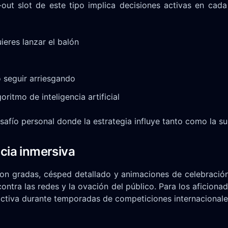
t-out slot de este tipo implica decisiones activas en cad
ieres lanzar el balón
 seguir arriesgando
ritmo de inteligencia artificial
afío personal donde la estrategia influye tanto como la su
ncia inmersiva
con gradas, césped detallado y animaciones de celebració
n contra las redes y la ovación del público. Para los aficio
ractiva durante temporadas de competiciones internacional