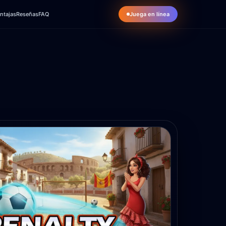
ntajas
Reseñas
FAQ
Juega en línea