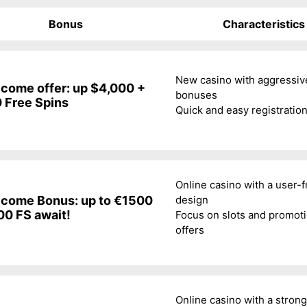
Bonus
Characteristics
New casino with aggressiv
come offer: up $4,000 +
bonuses
 Free Spins
Quick and easy registratio
Online casino with a user-f
come Bonus: up to €1500
design
00 FS await!
Focus on slots and promoti
offers
Online casino with a strong