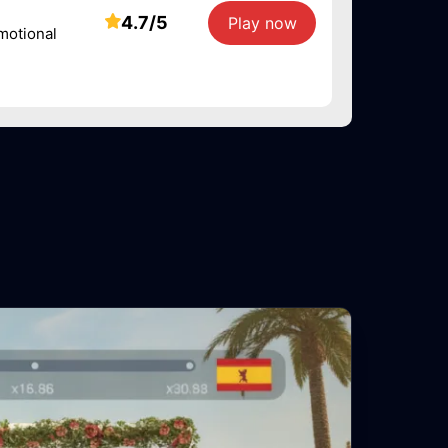
4.7/5
Play now
motional