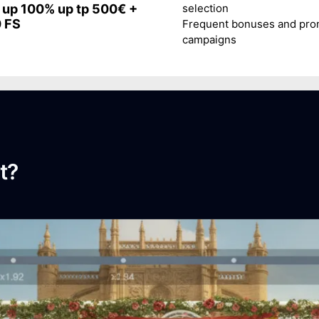
 up 100% up tp 500€ +
selection
 FS
Frequent bonuses and pro
campaigns
t?