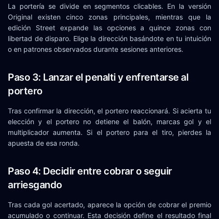
La portería se divide en segmentos clicables. En la versión
Original existen cinco zonas principales, mientras que la
edición Street expande las opciones a quince zonas con
libertad de disparo. Elige la dirección basándote en tu intuición
o en patrones observados durante sesiones anteriores.
Paso 3: Lanzar el penalti y enfrentarse al
portero
Tras confirmar la dirección, el portero reaccionará. Si acierta tu
elección y el portero no detiene el balón, marcas gol y el
multiplicador aumenta. Si el portero para el tiro, pierdes la
apuesta de esa ronda.
Paso 4: Decidir entre cobrar o seguir
arriesgando
Tras cada gol acertado, aparece la opción de cobrar el premio
acumulado o continuar. Esta decisión define el resultado final