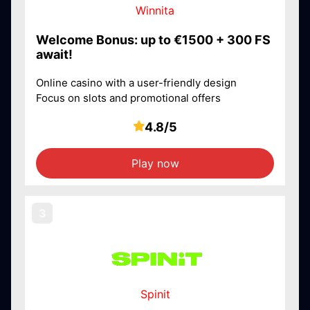
Winnita
Welcome Bonus: up to €1500 + 300 FS
await!
Online casino with a user-friendly design
Focus on slots and promotional offers
4.8/5
Play now
Spinit