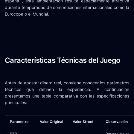
españa , esta ambientación resulta especialmente atractiva
durante temporadas de competiciones internacionales como la
Eurocopa o el Mundial.
Características Técnicas del Juego
Antes de apostar dinero real, conviene conocer los parámetros
técnicos que definen la experiencia. A continuación
presentamos una tabla comparativa con las especificaciones
principales:
Parámetro
Valor Original
Valor Street
Observación
RTP
Por encima de