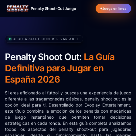
Penalty Shoot-Out Juego
Juega en línea
JUEGO ARCADE CON RTP VARIABLE
Penalty Shoot Out:
La Guía
Definitiva para Jugar en
España 2026
Si eres aficionado al fútbol y buscas una experiencia de juego
diferente a las tragamonedas clásicas, penalty shoot out es la
opción ideal para ti. Desarrollado por Evoplay Entertainment,
este título combina la emoción de los penaltis con mecánicas
de juego instantáneo que permiten tomar decisiones
estratégicas en cada ronda. En esta guía completa analizamos
todos los aspectos del penalty shoot-out para jugadores
españoles, desde su funcionamiento hasta las mejores