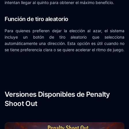
intentan llegar al quinto para obtener el máximo beneficio.
Función de tiro aleatorio
Para quienes prefieren dejar la elección al azar, el sistema
incluye un botón de tiro aleatorio que selecciona
automáticamente una dirección. Esta opción es útil cuando no
se tiene preferencia clara o se quiere acelerar el ritmo de juego.
Versiones Disponibles de Penalty
Shoot Out