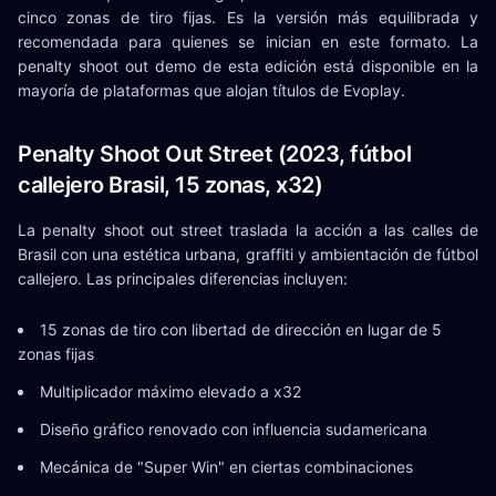
cinco zonas de tiro fijas. Es la versión más equilibrada y
recomendada para quienes se inician en este formato. La
penalty shoot out demo de esta edición está disponible en la
mayoría de plataformas que alojan títulos de Evoplay.
Penalty Shoot Out Street (2023, fútbol
callejero Brasil, 15 zonas, x32)
La penalty shoot out street traslada la acción a las calles de
Brasil con una estética urbana, graffiti y ambientación de fútbol
callejero. Las principales diferencias incluyen:
15 zonas de tiro con libertad de dirección en lugar de 5
zonas fijas
Multiplicador máximo elevado a x32
Diseño gráfico renovado con influencia sudamericana
Mecánica de "Super Win" en ciertas combinaciones