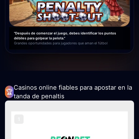
"Después de comenzar el juego, debes identificar los puntos
débiles para golpear la pelota."
Grandes oportunidades para jugadores que aman el fútbol
Casinos online fiables para apostar en la
🏆
tanda de penaltis