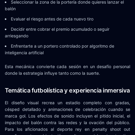
Seleccionar la zona de la portería donde quieres lanzar el
balón
Evaluar el riesgo antes de cada nuevo tiro
Decidir entre cobrar el premio acumulado o seguir
arriesgando
Enfrentarte a un portero controlado por algoritmo de
inteligencia artificial
Esta mecánica convierte cada sesión en un desafío personal
donde la estrategia influye tanto como la suerte.
Temática futbolística y experiencia inmersiva
El diseño visual recrea un estadio completo con gradas,
césped detallado y animaciones de celebración cuando se
marca gol. Los efectos de sonido incluyen el pitido inicial, el
impacto del balón contra las redes y la ovación del público.
Para los aficionados al deporte rey en penalty shoot out