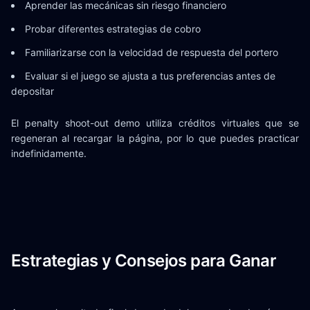
Aprender las mecánicas sin riesgo financiero
Probar diferentes estrategias de cobro
Familiarizarse con la velocidad de respuesta del portero
Evaluar si el juego se ajusta a tus preferencias antes de
depositar
El penalty shoot-out demo utiliza créditos virtuales que se
regeneran al recargar la página, por lo que puedes practicar
indefinidamente.
Estrategias y Consejos para Ganar