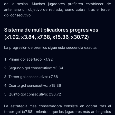
de la sesión. Muchos jugadores prefieren establecer de
antemano un objetivo de retirada, como cobrar tras el tercer
gol consecutivo.
Sistema de multiplicadores progresivos
(x1.92, x3.84, x7.68, x15.36, x30.72)
La progresión de premios sigue esta secuencia exacta:
Primer gol acertado: x1.92
Segundo gol consecutivo: x3.84
Tercer gol consecutivo: x7.68
Cuarto gol consecutivo: x15.36
Quinto gol consecutivo: x30.72
La estrategia más conservadora consiste en cobrar tras el
tercer gol (x7.68), mientras que los jugadores más arriesgados