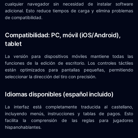
cualquier navegador sin necesidad de instalar software
adicional. Esto reduce tiempos de carga y elimina problemas
de compatibilidad.
Compatibilidad: PC, móvil (iOS/Android),
tablet
La versión para dispositivos móviles mantiene todas las
funciones de la edición de escritorio. Los controles táctiles
están optimizados para pantallas pequeñas, permitiendo
seleccionar la dirección del tiro con precisión.
Idiomas disponibles (español incluido)
La interfaz está completamente traducida al castellano,
incluyendo menús, instrucciones y tablas de pagos. Esto
facilita la comprensión de las reglas para jugadores
hispanohablantes.