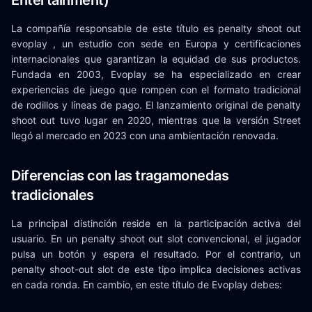
La compañía responsable de este título es penalty shoot out
evoplay , un estudio con sede en Europa y certificaciones
internacionales que garantizan la equidad de sus productos.
Fundada en 2003, Evoplay se ha especializado en crear
experiencias de juego que rompen con el formato tradicional
de rodillos y líneas de pago. El lanzamiento original de penalty
shoot out tuvo lugar en 2020, mientras que la versión Street
llegó al mercado en 2023 con una ambientación renovada.
Diferencias con las tragamonedas
tradicionales
La principal distinción reside en la participación activa del
usuario. En un penalty shoot out slot convencional, el jugador
pulsa un botón y espera el resultado. Por el contrario, un
penalty shoot-out slot de este tipo implica decisiones activas
en cada ronda. En cambio, en este título de Evoplay debes: