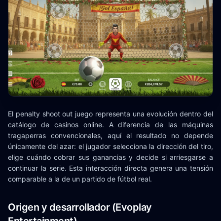
El penalty shoot out juego representa una evolución dentro del
catálogo de casinos online. A diferencia de las máquinas
tragaperras convencionales, aquí el resultado no depende
únicamente del azar: el jugador selecciona la dirección del tiro,
elige cuándo cobrar sus ganancias y decide si arriesgarse a
continuar la serie. Esta interacción directa genera una tensión
comparable a la de un partido de fútbol real.
Origen y desarrollador (Evoplay
Entertainment)